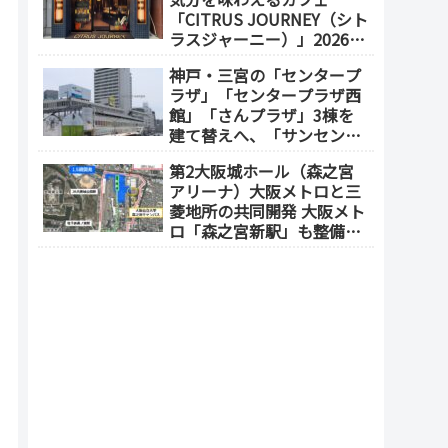
「CITRUS JOURNEY（シト
ラスジャーニー）」2026年
7月23日 オープン（大阪
神戸・三宮の「センタープ
メトロ「本町駅」徒歩1
ラザ」「センタープラザ西
分）
館」「さんプラザ」3棟を
建て替えへ、「サンセンタ
ープラザ地区再開発協議
第2大阪城ホール（森之宮
会」が2026年7月発足
アリーナ）大阪メトロと三
菱地所の共同開発 大阪メト
ロ「森之宮新駅」も整備へ
（事業費1000億円）2028年
度以降の開業（大阪城東部
地区1.5期開発）