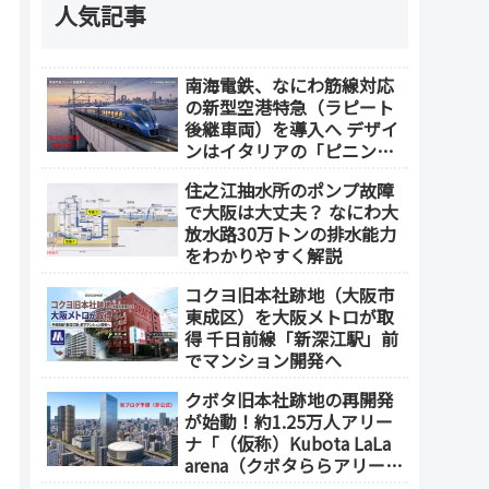
人気記事
南海電鉄、なにわ筋線対応
の新型空港特急（ラピート
後継車両）を導入へ デザイ
ンはイタリアの「ピニンフ
ァリーナ」が担当
住之江抽水所のポンプ故障
で大阪は大丈夫？ なにわ大
放水路30万トンの排水能力
をわかりやすく解説
コクヨ旧本社跡地（大阪市
東成区）を大阪メトロが取
得 千日前線「新深江駅」前
でマンション開発へ
クボタ旧本社跡地の再開発
が始動！約1.25万人アリー
ナ「（仮称）Kubota LaLa
arena（クボタららアリー
ナ）」を整備 ホテル・商