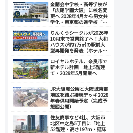
金蘭会中学校・高等学校が
業施設も開発へ【2032年以
「広尾学園大阪」に校名変
降開業】
更へ 2028年4月から男女共
学化・東京都の進学校「広
尾学園」と教育連携
りんくうシークルが2026年
10月末で営業終了へ！大和
ハウスが約7万㎡の駅前大
型再開発を発表（ホテル開
発の可能性も）
ロイヤルホテル、奈良市で
新ホテル計画 地上5階建
て・2029年5月開業へ
JR大阪城公園と大阪城東部
地区を結ぶ接続デッキ2028
年春供用開始予定（完成予
想図公開）
住友商事など4社、大阪市
北区中之島5丁目に「地上
52階建・高さ197ｍ・延床