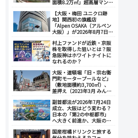
面積8.2万㎡」超高層マンシ
ョンを建設へ、2030年5月
【大阪・梅田 ユニクロ跡
竣工
地】関西初の旗艦店
「Alpen OSAKA（アルペン
大阪）」が2026年8月7日オ
ープン！地下2階～地上4階
村上ファンドが近鉄・京阪
の体験型スポーツ専門店が
株を取得した狙いとは？阪
誕生
急阪神はホワイトナイトに
なれるのか？
大阪・道頓堀「旧・宗右衛
門町モータープールなど」
（敷地面積約3,700㎡）、
差押え（2023年3月 みんな
で大家さん・グループが取
副首都法が2026年7月24日
得）
成立、大阪はどう変わる？
日本の「第2の中枢都市」
へ大きく前進か、大阪の5
エリアを拠点化か？
国産柑橘ドリンクと旅する
気分を味わえるカフェ