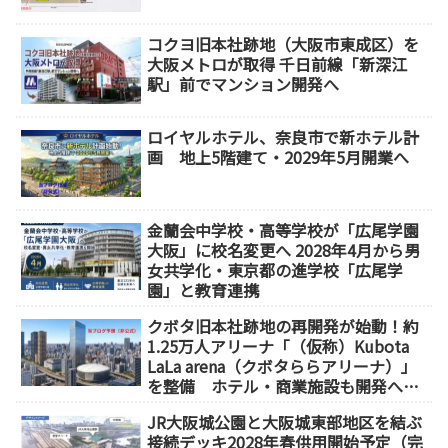
コクヨ旧本社跡地（大阪市東成区）を
大阪メトロが取得 千日前線「新深江
駅」前でマンション開発へ
ロイヤルホテル、奈良市で新ホテル計
画 地上5階建て・2029年5月開業へ
金蘭会中学校・高等学校が「広尾学園
大阪」に校名変更へ 2028年4月から男
女共学化・東京都の進学校「広尾学
園」と教育連携
クボタ旧本社跡地の再開発が始動！約
1.25万人アリーナ「（仮称）Kubota
LaLa arena（クボタららアリーナ）」
を整備 ホテル・商業施設も開発へ
【2032年以降開業】
JR大阪城公園と大阪城東部地区を結ぶ
接続デッキ2028年春供用開始予定（完