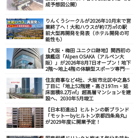
成予想図公開）
りんくうシークルが2026年10月末で営
業終了へ！大和ハウスが約7万㎡の駅
前大型再開発を発表（ホテル開発の可
能性も）
【大阪・梅田 ユニクロ跡地】関西初の
旗艦店「Alpen OSAKA（アルペン大
阪）」が2026年8月7日オープン！地下
2階～地上4階の体験型スポーツ専門店
が誕生
住友商事など4社、大阪市北区中之島5
丁目に「地上52階建・高さ197ｍ・延
床面積8.2万㎡」超高層マンションを建
設へ、2030年5月竣工
【日本初進出】ヒルトンの新ブランド
「モットーbyヒルトン京都四条烏丸」
が2029年度に開業予定！
国産柑橘ドリンクと旅する気分を味わ