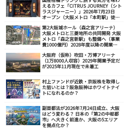
えるカフェ「CITRUS JOURNEY（シト
ラスジャーニー）」2026年7月23日
オープン（大阪メトロ「本町駅」徒歩
1分）
第2大阪城ホール（森之宮アリーナ）
大阪メトロと三菱地所の共同開発 大阪
メトロ「森之宮新駅」も整備へ（事業
費1000億円）2028年度以降の開業
（大阪城東部地区1.5期開発）
大阪府（仮称）吹田・万博アリーナ
（1万8000人収容）2029年開業予定だ
が2025年11月現在で未着工
村上ファンドが近鉄・京阪株を取得し
た狙いとは？阪急阪神はホワイトナイ
トになれるのか？
副首都法が2026年7月24日成立、大阪
はどう変わる？ 日本の「第2の中枢都
市」へ大きく前進か、大阪の5エリア
を拠点化か？