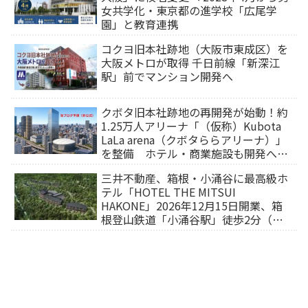
女共学化・東京都の進学校「広尾学
園」と教育連携
コクヨ旧本社跡地（大阪市東成区）を
大阪メトロが取得 千日前線「新深江
駅」前でマンション開発へ
クボタ旧本社跡地の再開発が始動！約
1.25万人アリーナ「（仮称）Kubota
LaLa arena（クボタららアリーナ）」
を整備 ホテル・商業施設も開発へ
【2032年以降開業】
三井不動産、箱根・小涌谷に最高級ホ
テル「HOTEL THE MITSUI
HAKONE」2026年12月15日開業、箱
根登山鉄道「小涌谷駅」徒歩2分（旅
行サイトから予約可能）