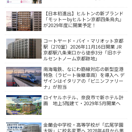
【日本初進出】ヒルトンの新ブランド
「モットーbyヒルトン京都四条烏丸」
が2029年度に開業予定！
コートヤード・バイ・マリオット京都
駅（270室）2026年11月16日開業 JR
京都駅八条東口から徒歩3分「旧ホテ
ルセントノーム京都跡地」
南海電鉄、なにわ筋線対応の新型空港
特急（ラピート後継車両）を導入へ デ
ザインはイタリアの「ピニンファリー
ナ」が担当
ロイヤルホテル、奈良市で新ホテル計
画 地上5階建て・2029年5月開業へ
金蘭会中学校・高等学校が「広尾学園
大阪」に校名変更へ 2028年4月から男