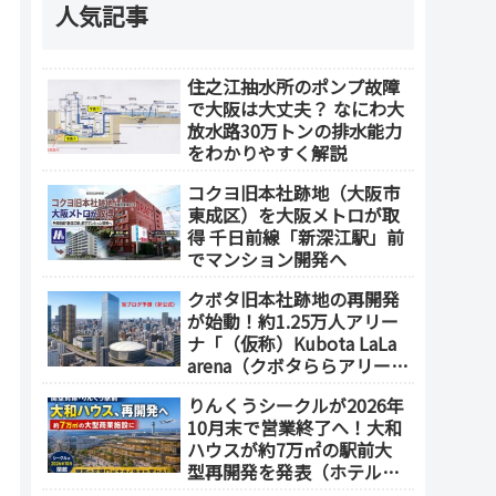
人気記事
住之江抽水所のポンプ故障
で大阪は大丈夫？ なにわ大
放水路30万トンの排水能力
をわかりやすく解説
コクヨ旧本社跡地（大阪市
東成区）を大阪メトロが取
得 千日前線「新深江駅」前
でマンション開発へ
クボタ旧本社跡地の再開発
が始動！約1.25万人アリー
ナ「（仮称）Kubota LaLa
arena（クボタららアリー
ナ）」を整備 ホテル・商
りんくうシークルが2026年
業施設も開発へ【2032年以
10月末で営業終了へ！大和
降開業】
ハウスが約7万㎡の駅前大
型再開発を発表（ホテル開
発の可能性も）