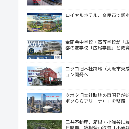
ロイヤルホテル、奈良市で新ホ
金蘭会中学校・高等学校が「広
都の進学校「広尾学園」と教
コクヨ旧本社跡地（大阪市東成
ョン開発へ
クボタ旧本社跡地の再開発が始動！約
ボタららアリーナ）」を整備 
三井不動産、箱根・小涌谷に最高級ホテ
日開業、箱根登山鉄道「小涌谷