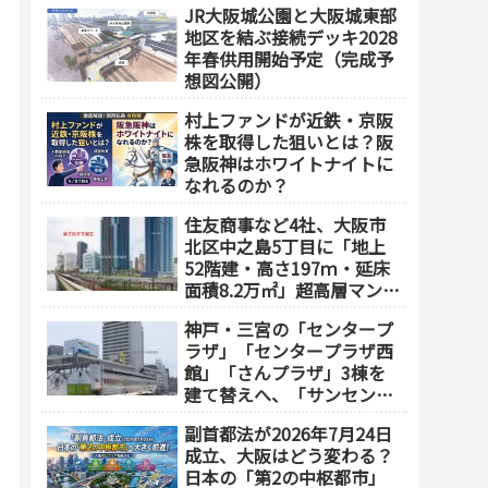
JR大阪城公園と大阪城東部
地区を結ぶ接続デッキ2028
年春供用開始予定（完成予
想図公開）
村上ファンドが近鉄・京阪
株を取得した狙いとは？阪
急阪神はホワイトナイトに
なれるのか？
住友商事など4社、大阪市
北区中之島5丁目に「地上
52階建・高さ197ｍ・延床
面積8.2万㎡」超高層マンシ
ョンを建設へ、2030年5月
神戸・三宮の「センタープ
竣工
ラザ」「センタープラザ西
館」「さんプラザ」3棟を
建て替えへ、「サンセンタ
ープラザ地区再開発協議
副首都法が2026年7月24日
会」が2026年7月発足
成立、大阪はどう変わる？
日本の「第2の中枢都市」