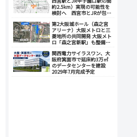
西宮駅とJR甲子園口駅の間
約2.5km）実現の可能性を
検討へ 西宮市とJRが包括
連携協定を締結（津門飯田
第2大阪城ホール（森之宮
町外工場等跡地）
アリーナ）大阪メトロと三
菱地所の共同開発 大阪メト
ロ「森之宮新駅」も整備へ
（事業費1000億円）2028年
関西電力サイラスワン、大
度以降の開業（大阪城東部
阪府箕面市で延床約3万㎡
地区1.5期開発）
のデータセンターを建設
2029年7月完成予定