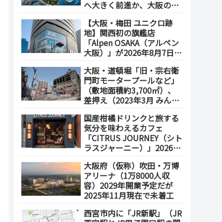
へ大きく前進か、大阪の5
エリアを拠点化か？
【大阪・梅田 ユニクロ跡
地】関西初の旗艦店
「Alpen OSAKA（アルペン
大阪）」が2026年8月7日オ
ープン！地下2階～地上4階
大阪・道頓堀「旧・宗右衛
の体験型スポーツ専門店が
門町モータープールなど」
誕生
（敷地面積約3,700㎡）、
差押え（2023年3月 みんな
で大家さん・グループが取
国産柑橘ドリンクと旅する
得）
気分を味わえるカフェ
「CITRUS JOURNEY（シト
ラスジャーニー）」2026年
7月23日 オープン（大阪
大阪府（仮称）吹田・万博
メトロ「本町駅」徒歩1
アリーナ（1万8000人収
分）
容）2029年開業予定だが
2025年11月現在で未着工
西宮市内に「JR新駅」（JR