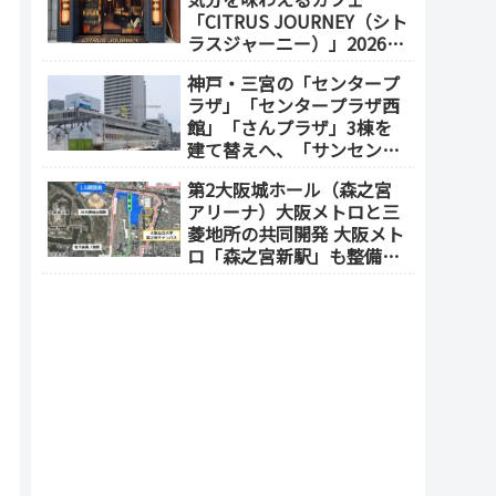
「CITRUS JOURNEY（シト
ラスジャーニー）」2026年
7月23日 オープン（大阪
神戸・三宮の「センタープ
メトロ「本町駅」徒歩1
ラザ」「センタープラザ西
分）
館」「さんプラザ」3棟を
建て替えへ、「サンセンタ
ープラザ地区再開発協議
第2大阪城ホール（森之宮
会」が2026年7月発足
アリーナ）大阪メトロと三
菱地所の共同開発 大阪メト
ロ「森之宮新駅」も整備へ
（事業費1000億円）2028年
度以降の開業（大阪城東部
地区1.5期開発）