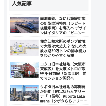
人気記事
南海電鉄、なにわ筋線対応
の新型空港特急（ラピート
後継車両）を導入へ デザイ
ンはイタリアの「ピニンフ
ァリーナ」が担当
住之江抽水所のポンプ故障
で大阪は大丈夫？ なにわ大
放水路30万トンの排水能力
をわかりやすく解説
コクヨ旧本社跡地（大阪市
東成区）を大阪メトロが取
得 千日前線「新深江駅」前
でマンション開発へ
クボタ旧本社跡地の再開発
が始動！約1.25万人アリー
ナ「（仮称）Kubota LaLa
arena（クボタららアリー
ナ）」を整備 ホテル・商