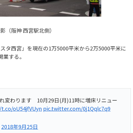
月撮影（阪神 西宮駅北側）
タ西宮」を現在の1万5000平米から2万5000平米に
に開業する。
変わります 10月29日(月)11時に増床リニュー
//t.co/oU54jfVUyn
pic.twitter.com/0j1Qqlc7q9
)
2018年9月25日