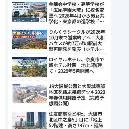
金蘭会中学校・高等学校が
業施設も開発へ【2032年以
「広尾学園大阪」に校名変
降開業】
更へ 2028年4月から男女共
学化・東京都の進学校「広
尾学園」と教育連携
りんくうシークルが2026年
10月末で営業終了へ！大和
ハウスが約7万㎡の駅前大
型再開発を発表（ホテル開
発の可能性も）
ロイヤルホテル、奈良市で
新ホテル計画 地上5階建
て・2029年5月開業へ
JR大阪城公園と大阪城東部
地区を結ぶ接続デッキ2028
年春供用開始予定（完成予
想図公開）
住友商事など4社、大阪市
北区中之島5丁目に「地上
52階建・高さ197ｍ・延床