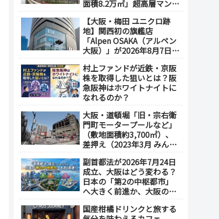
面積8.2万㎡」超高層マンシ
ョンを建設へ、2030年5月
【大阪・梅田 ユニクロ跡
竣工
地】関西初の旗艦店
「Alpen OSAKA（アルペン
大阪）」が2026年8月7日オ
ープン！地下2階～地上4階
村上ファンドが近鉄・京阪
の体験型スポーツ専門店が
株を取得した狙いとは？阪
誕生
急阪神はホワイトナイトに
なれるのか？
大阪・道頓堀「旧・宗右衛
門町モータープールなど」
（敷地面積約3,700㎡）、
差押え（2023年3月 みんな
で大家さん・グループが取
副首都法が2026年7月24日
得）
成立、大阪はどう変わる？
日本の「第2の中枢都市」
へ大きく前進か、大阪の5
エリアを拠点化か？
国産柑橘ドリンクと旅する
気分を味わえるカフェ