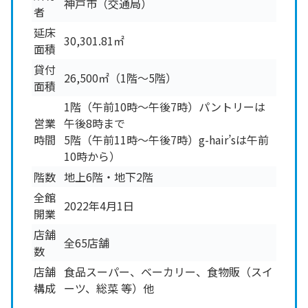
神戸市（交通局）
者
延床
30,301.81㎡
面積
貸付
26,500㎡（1階～5階）
面積
1階（午前10時～午後7時）パントリーは
営業
午後8時まで
時間
5階（午前11時～午後7時）g-hair’sは午前
10時から）
階数
地上6階・地下2階
全館
2022年4月1日
開業
店舗
全65店舗
数
店舗
食品スーパー、ベーカリー、食物販（スイ
構成
ーツ、総菜 等）他