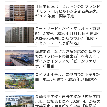
【日本初進出】ヒルトンの新ブランド
「モットーbyヒルトン京都四条烏丸」
が2029年度に開業予定！
コートヤード・バイ・マリオット京都
駅（270室）2026年11月16日開業 JR
京都駅八条東口から徒歩3分「旧ホテ
ルセントノーム京都跡地」
南海電鉄、なにわ筋線対応の新型空港
特急（ラピート後継車両）を導入へ デ
ザインはイタリアの「ピニンファリー
ナ」が担当
ロイヤルホテル、奈良市で新ホテル計
画 地上5階建て・2029年5月開業へ
金蘭会中学校・高等学校が「広尾学園
大阪」に校名変更へ 2028年4月から男
女共学化・東京都の進学校「広尾学