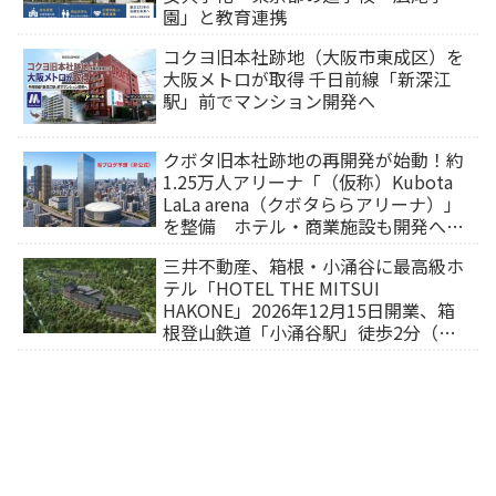
園」と教育連携
コクヨ旧本社跡地（大阪市東成区）を
大阪メトロが取得 千日前線「新深江
駅」前でマンション開発へ
クボタ旧本社跡地の再開発が始動！約
1.25万人アリーナ「（仮称）Kubota
LaLa arena（クボタららアリーナ）」
を整備 ホテル・商業施設も開発へ
【2032年以降開業】
三井不動産、箱根・小涌谷に最高級ホ
テル「HOTEL THE MITSUI
HAKONE」2026年12月15日開業、箱
根登山鉄道「小涌谷駅」徒歩2分（旅
行サイトから予約可能）