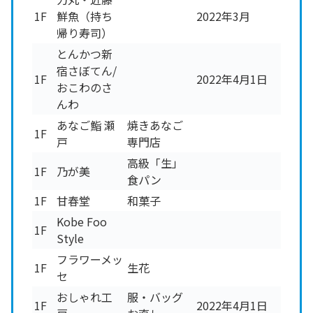
1F
鮮魚（持ち
2022年3月
帰り寿司）
とんかつ新
宿さぼてん/
1F
2022年4月1日
おこわのさ
んわ
あなご鮨 瀬
焼きあなご
1F
戸
専門店
高級「生」
1F
乃が美
食パン
1F
甘春堂
和菓子
Kobe Foo
1F
Style
フラワーメッ
1F
生花
セ
おしゃれ工
服・バッグ
1F
2022年4月1日