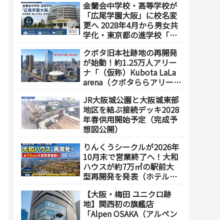
金蘭会中学校・高等学校が
「広尾学園大阪」に校名変
更へ 2028年4月から男女共
学化・東京都の進学校「広
尾学園」と教育連携
クボタ旧本社跡地の再開発
が始動！約1.25万人アリー
ナ「（仮称）Kubota LaLa
arena（クボタららアリー
ナ）」を整備 ホテル・商
JR大阪城公園と大阪城東部
業施設も開発へ【2032年以
地区を結ぶ接続デッキ2028
降開業】
年春供用開始予定（完成予
想図公開）
りんくうシークルが2026年
10月末で営業終了へ！大和
ハウスが約7万㎡の駅前大
型再開発を発表（ホテル開
発の可能性も）
【大阪・梅田 ユニクロ跡
地】関西初の旗艦店
「Alpen OSAKA（アルペン