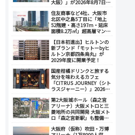
大阪）」が2026年8月7日オ
ープン！地下2階～地上4階
住友商事など4社、大阪市
の体験型スポーツ専門店が
北区中之島5丁目に「地上
誕生
52階建・高さ197ｍ・延床
面積8.2万㎡」超高層マンシ
ョンを建設へ、2030年5月
【日本初進出】ヒルトンの
竣工
新ブランド「モットーbyヒ
ルトン京都四条烏丸」が
2029年度に開業予定！
国産柑橘ドリンクと旅する
気分を味わえるカフェ
「CITRUS JOURNEY（シト
ラスジャーニー）」2026年
7月23日 オープン（大阪
第2大阪城ホール（森之宮
メトロ「本町駅」徒歩1
アリーナ）大阪メトロと三
分）
菱地所の共同開発 大阪メト
ロ「森之宮新駅」も整備へ
（事業費1000億円）2028年
大阪府（仮称）吹田・万博
度以降の開業（大阪城東部
アリーナ（1万8000人収