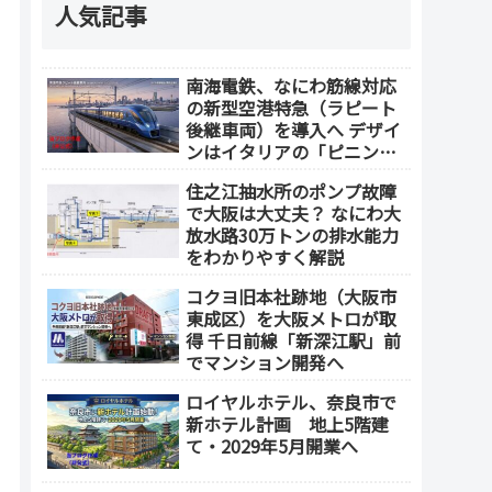
人気記事
南海電鉄、なにわ筋線対応
の新型空港特急（ラピート
後継車両）を導入へ デザイ
ンはイタリアの「ピニンフ
ァリーナ」が担当
住之江抽水所のポンプ故障
で大阪は大丈夫？ なにわ大
放水路30万トンの排水能力
をわかりやすく解説
コクヨ旧本社跡地（大阪市
東成区）を大阪メトロが取
得 千日前線「新深江駅」前
でマンション開発へ
ロイヤルホテル、奈良市で
新ホテル計画 地上5階建
て・2029年5月開業へ