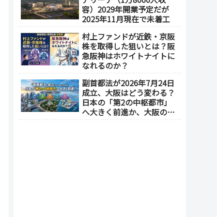
地区1.5期開発）
容）2029年開業予定だが
2025年11月現在で未着工
村上ファンドが近鉄・京阪
株を取得した狙いとは？阪
急阪神はホワイトナイトに
なれるのか？
副首都法が2026年7月24日
成立、大阪はどう変わる？
日本の「第2の中枢都市」
へ大きく前進か、大阪の5
エリアを拠点化か？