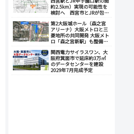
西宮駅とJR甲子園口駅の間
約2.5km）実現の可能性を
検討へ 西宮市とJRが包括
連携協定を締結（津門飯田
第2大阪城ホール（森之宮
町外工場等跡地）
アリーナ）大阪メトロと三
菱地所の共同開発 大阪メト
ロ「森之宮新駅」も整備へ
（事業費1000億円）2028年
関西電力サイラスワン、大
度以降の開業（大阪城東部
阪府箕面市で延床約3万㎡
地区1.5期開発）
のデータセンターを建設
2029年7月完成予定