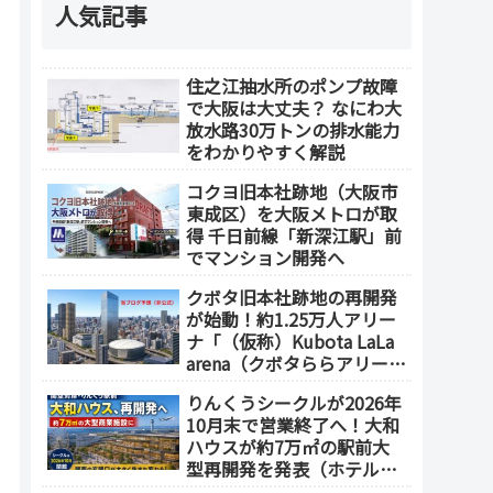
人気記事
住之江抽水所のポンプ故障
で大阪は大丈夫？ なにわ大
放水路30万トンの排水能力
をわかりやすく解説
コクヨ旧本社跡地（大阪市
東成区）を大阪メトロが取
得 千日前線「新深江駅」前
でマンション開発へ
クボタ旧本社跡地の再開発
が始動！約1.25万人アリー
ナ「（仮称）Kubota LaLa
arena（クボタららアリー
ナ）」を整備 ホテル・商
りんくうシークルが2026年
業施設も開発へ【2032年以
10月末で営業終了へ！大和
降開業】
ハウスが約7万㎡の駅前大
型再開発を発表（ホテル開
発の可能性も）