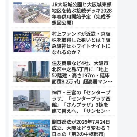
JR大阪城公園と大阪城東部
地区を結ぶ接続デッキ2028
年春供用開始予定（完成予
想図公開）
村上ファンドが近鉄・京阪
株を取得した狙いとは？阪
急阪神はホワイトナイトに
なれるのか？
住友商事など4社、大阪市
北区中之島5丁目に「地上
52階建・高さ197ｍ・延床
面積8.2万㎡」超高層マンシ
ョンを建設へ、2030年5月
神戸・三宮の「センタープ
竣工
ラザ」「センタープラザ西
館」「さんプラザ」3棟を
建て替えへ、「サンセンタ
ープラザ地区再開発協議
副首都法が2026年7月24日
会」が2026年7月発足
成立、大阪はどう変わる？
日本の「第2の中枢都市」