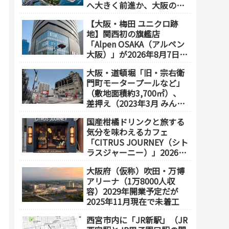
へ大きく前進か、大阪の5
エリアを拠点化か？
【大阪・梅田 ユニクロ跡
地】関西初の旗艦店
「Alpen OSAKA（アルペン
大阪）」が2026年8月7日オ
ープン！地下2階～地上4階
大阪・道頓堀「旧・宗右衛
の体験型スポーツ専門店が
門町モータープールなど」
誕生
（敷地面積約3,700㎡）、
差押え（2023年3月 みんな
で大家さん・グループが取
国産柑橘ドリンクと旅する
得）
気分を味わえるカフェ
「CITRUS JOURNEY（シト
ラスジャーニー）」2026年
7月23日 オープン（大阪
大阪府（仮称）吹田・万博
メトロ「本町駅」徒歩1
アリーナ（1万8000人収
分）
容）2029年開業予定だが
2025年11月現在で未着工
西宮市内に「JR新駅」（JR