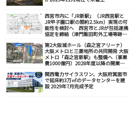
西宮市内に「JR新駅」（JR西宮駅と
JR甲子園口駅の間約2.5km）実現の可
能性を検討へ 西宮市とJRが包括連携
協定を締結（津門飯田町外工場等跡
地）
第2大阪城ホール（森之宮アリーナ）
大阪メトロと三菱地所の共同開発 大阪
メトロ「森之宮新駅」も整備へ（事業
費1000億円）2028年度以降の開業
（大阪城東部地区1.5期開発）
関西電力サイラスワン、大阪府箕面市
で延床約3万㎡のデータセンターを建
設 2029年7月完成予定