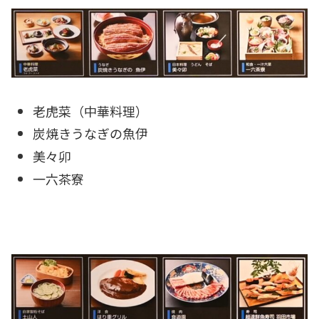
老虎菜（中華料理）
炭焼きうなぎの魚伊
美々卯
一六茶寮