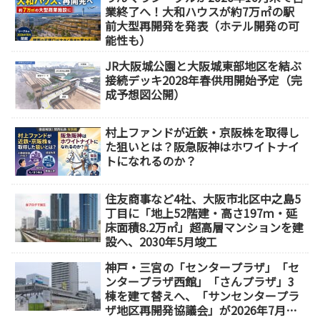
業終了へ！大和ハウスが約7万㎡の駅
前大型再開発を発表（ホテル開発の可
能性も）
JR大阪城公園と大阪城東部地区を結ぶ
接続デッキ2028年春供用開始予定（完
成予想図公開）
村上ファンドが近鉄・京阪株を取得し
た狙いとは？阪急阪神はホワイトナイ
トになれるのか？
住友商事など4社、大阪市北区中之島5
丁目に「地上52階建・高さ197ｍ・延
床面積8.2万㎡」超高層マンションを建
設へ、2030年5月竣工
神戸・三宮の「センタープラザ」「セ
ンタープラザ西館」「さんプラザ」3
棟を建て替えへ、「サンセンタープラ
ザ地区再開発協議会」が2026年7月発