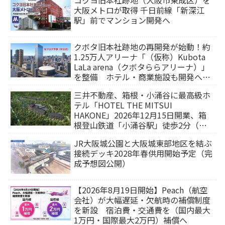
コクヨ旧本社跡地（大阪市東成区）を
大阪メトロが取得 千日前線「新深江
駅」前でマンション開発へ
クボタ旧本社跡地の再開発が始動！約
1.25万人アリーナ「（仮称）Kubota
LaLa arena（クボタららアリーナ）」
を整備 ホテル・商業施設も開発へ
【2032年以降開業】
三井不動産、箱根・小涌谷に最高級ホ
テル「HOTEL THE MITSUI
HAKONE」2026年12月15日開業、箱
根登山鉄道「小涌谷駅」徒歩2分（旅
行サイトから予約可能）
JR大阪城公園と大阪城東部地区を結ぶ
接続デッキ2028年春供用開始予定（完
成予想図公開）
【2026年8月19日開始】Peach（航空
会社）が大幅遅延・欠航時の補償制度
を新設 宿泊費・交通費を（国内最大
1万円・国際最大2万円）補償へ