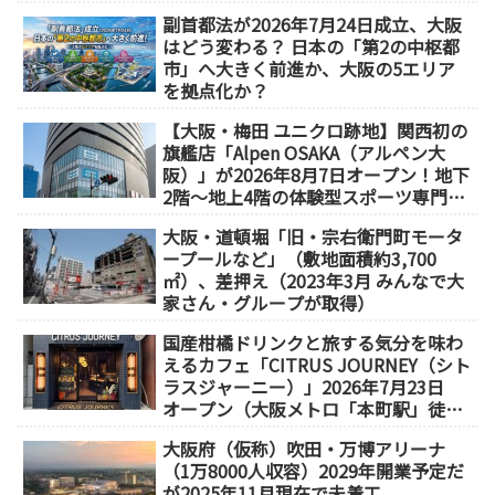
足
副首都法が2026年7月24日成立、大阪
はどう変わる？ 日本の「第2の中枢都
市」へ大きく前進か、大阪の5エリア
を拠点化か？
【大阪・梅田 ユニクロ跡地】関西初の
旗艦店「Alpen OSAKA（アルペン大
阪）」が2026年8月7日オープン！地下
2階～地上4階の体験型スポーツ専門店
が誕生
大阪・道頓堀「旧・宗右衛門町モータ
ープールなど」（敷地面積約3,700
㎡）、差押え（2023年3月 みんなで大
家さん・グループが取得）
国産柑橘ドリンクと旅する気分を味わ
えるカフェ「CITRUS JOURNEY（シト
ラスジャーニー）」2026年7月23日
オープン（大阪メトロ「本町駅」徒歩
1分）
大阪府（仮称）吹田・万博アリーナ
（1万8000人収容）2029年開業予定だ
が2025年11月現在で未着工