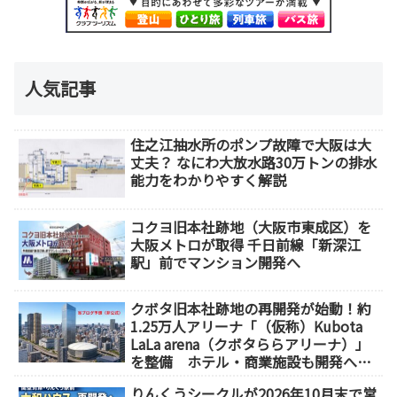
人気記事
住之江抽水所のポンプ故障で大阪は大
丈夫？ なにわ大放水路30万トンの排水
能力をわかりやすく解説
コクヨ旧本社跡地（大阪市東成区）を
大阪メトロが取得 千日前線「新深江
駅」前でマンション開発へ
クボタ旧本社跡地の再開発が始動！約
1.25万人アリーナ「（仮称）Kubota
LaLa arena（クボタららアリーナ）」
を整備 ホテル・商業施設も開発へ
【2032年以降開業】
りんくうシークルが2026年10月末で営