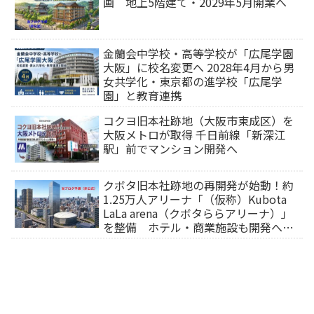
画 地上5階建て・2029年5月開業へ
金蘭会中学校・高等学校が「広尾学園
大阪」に校名変更へ 2028年4月から男
女共学化・東京都の進学校「広尾学
園」と教育連携
コクヨ旧本社跡地（大阪市東成区）を
大阪メトロが取得 千日前線「新深江
駅」前でマンション開発へ
クボタ旧本社跡地の再開発が始動！約
1.25万人アリーナ「（仮称）Kubota
LaLa arena（クボタららアリーナ）」
を整備 ホテル・商業施設も開発へ
【2032年以降開業】