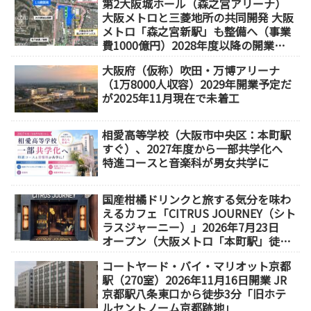
第2大阪城ホール（森之宮アリーナ）
大阪メトロと三菱地所の共同開発 大阪
メトロ「森之宮新駅」も整備へ（事業
費1000億円）2028年度以降の開業
（大阪城東部地区1.5期開発）
大阪府（仮称）吹田・万博アリーナ
（1万8000人収容）2029年開業予定だ
が2025年11月現在で未着工
相愛高等学校（大阪市中央区：本町駅
すぐ）、2027年度から一部共学化へ
特進コースと音楽科が男女共学に
国産柑橘ドリンクと旅する気分を味わ
えるカフェ「CITRUS JOURNEY（シト
ラスジャーニー）」2026年7月23日
オープン（大阪メトロ「本町駅」徒歩
1分）
コートヤード・バイ・マリオット京都
駅（270室）2026年11月16日開業 JR
京都駅八条東口から徒歩3分「旧ホテ
ルセントノーム京都跡地」