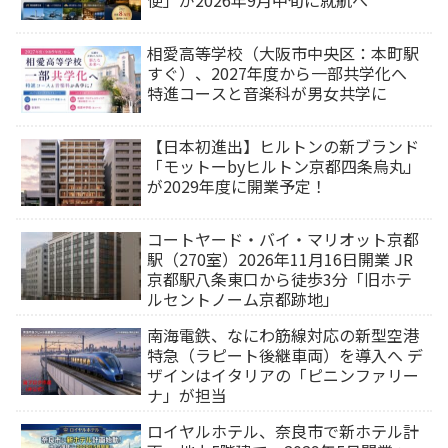
相愛高等学校（大阪市中央区：本町駅
すぐ）、2027年度から一部共学化へ
特進コースと音楽科が男女共学に
【日本初進出】ヒルトンの新ブランド
「モットーbyヒルトン京都四条烏丸」
が2029年度に開業予定！
コートヤード・バイ・マリオット京都
駅（270室）2026年11月16日開業 JR
京都駅八条東口から徒歩3分「旧ホテ
ルセントノーム京都跡地」
南海電鉄、なにわ筋線対応の新型空港
特急（ラピート後継車両）を導入へ デ
ザインはイタリアの「ピニンファリー
ナ」が担当
ロイヤルホテル、奈良市で新ホテル計