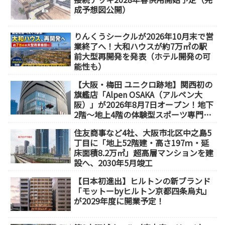
成予想図公開）
りんくうシークルが2026年10月末で営
業終了へ！大和ハウスが約7万㎡の駅
前大型再開発を発表（ホテル開発の可
能性も）
【大阪・梅田 ユニクロ跡地】関西初の
旗艦店「Alpen OSAKA（アルペン大
阪）」が2026年8月7日オープン！地下
2階～地上4階の体験型スポーツ専門店
が誕生
住友商事など4社、大阪市北区中之島5
丁目に「地上52階建・高さ197ｍ・延
床面積8.2万㎡」超高層マンションを建
設へ、2030年5月竣工
【日本初進出】ヒルトンの新ブランド
「モットーbyヒルトン京都四条烏丸」
が2029年度に開業予定！