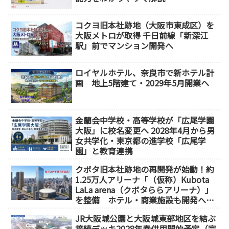
コクヨ旧本社跡地（大阪市東成区）を
大阪メトロが取得 千日前線「新深江
駅」前でマンション開発へ
ロイヤルホテル、奈良市で新ホテル計
画 地上5階建て・2029年5月開業へ
金蘭会中学校・高等学校が「広尾学園
大阪」に校名変更へ 2028年4月から男
女共学化・東京都の進学校「広尾学
園」と教育連携
クボタ旧本社跡地の再開発が始動！約
1.25万人アリーナ「（仮称）Kubota
LaLa arena（クボタららアリーナ）」
を整備 ホテル・商業施設も開発へ
【2032年以降開業】
JR大阪城公園と大阪城東部地区を結ぶ
接続デッキ2028年春供用開始予定（完