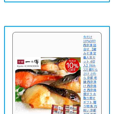
今だけ
10%OFF!
西京漬 詰
合せ 【蔵
みそ漬 定
番人気セ
ット 4切
入】[WA-
22] 銀だら
さけ さわ
ら 京都 老
舗 西京漬
け 西京焼
き 西京焼
銀ダラ お
取り寄せ
ギフト 贈
り物 魚 内
祝い 京都