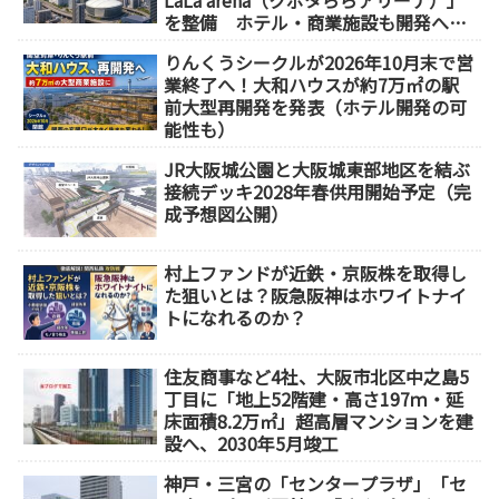
LaLa arena（クボタららアリーナ）」
を整備 ホテル・商業施設も開発へ
【2032年以降開業】
りんくうシークルが2026年10月末で営
業終了へ！大和ハウスが約7万㎡の駅
前大型再開発を発表（ホテル開発の可
能性も）
JR大阪城公園と大阪城東部地区を結ぶ
接続デッキ2028年春供用開始予定（完
成予想図公開）
村上ファンドが近鉄・京阪株を取得し
た狙いとは？阪急阪神はホワイトナイ
トになれるのか？
住友商事など4社、大阪市北区中之島5
丁目に「地上52階建・高さ197ｍ・延
床面積8.2万㎡」超高層マンションを建
設へ、2030年5月竣工
神戸・三宮の「センタープラザ」「セ