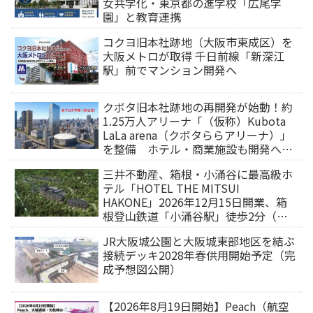
女共学化・東京都の進学校「広尾学
園」と教育連携
コクヨ旧本社跡地（大阪市東成区）を
大阪メトロが取得 千日前線「新深江
駅」前でマンション開発へ
クボタ旧本社跡地の再開発が始動！約
1.25万人アリーナ「（仮称）Kubota
LaLa arena（クボタららアリーナ）」
を整備 ホテル・商業施設も開発へ
【2032年以降開業】
三井不動産、箱根・小涌谷に最高級ホ
テル「HOTEL THE MITSUI
HAKONE」2026年12月15日開業、箱
根登山鉄道「小涌谷駅」徒歩2分（旅
行サイトから予約可能）
JR大阪城公園と大阪城東部地区を結ぶ
接続デッキ2028年春供用開始予定（完
成予想図公開）
【2026年8月19日開始】Peach（航空