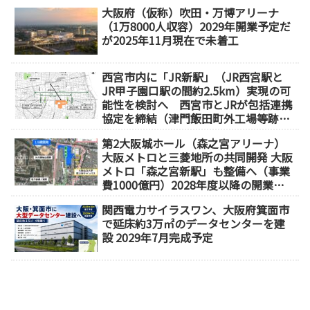
1分）
大阪府（仮称）吹田・万博アリーナ
（1万8000人収容）2029年開業予定だ
が2025年11月現在で未着工
西宮市内に「JR新駅」（JR西宮駅と
JR甲子園口駅の間約2.5km）実現の可
能性を検討へ 西宮市とJRが包括連携
協定を締結（津門飯田町外工場等跡
地）
第2大阪城ホール（森之宮アリーナ）
大阪メトロと三菱地所の共同開発 大阪
メトロ「森之宮新駅」も整備へ（事業
費1000億円）2028年度以降の開業
（大阪城東部地区1.5期開発）
関西電力サイラスワン、大阪府箕面市
で延床約3万㎡のデータセンターを建
設 2029年7月完成予定