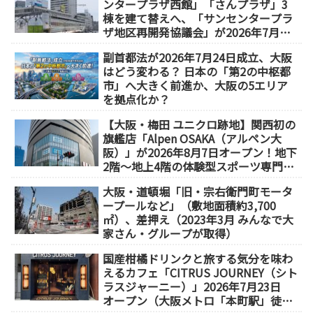
ンタープラザ西館」「さんプラザ」3
棟を建て替えへ、「サンセンタープラ
ザ地区再開発協議会」が2026年7月発
足
副首都法が2026年7月24日成立、大阪
はどう変わる？ 日本の「第2の中枢都
市」へ大きく前進か、大阪の5エリア
を拠点化か？
【大阪・梅田 ユニクロ跡地】関西初の
旗艦店「Alpen OSAKA（アルペン大
阪）」が2026年8月7日オープン！地下
2階～地上4階の体験型スポーツ専門店
が誕生
大阪・道頓堀「旧・宗右衛門町モータ
ープールなど」（敷地面積約3,700
㎡）、差押え（2023年3月 みんなで大
家さん・グループが取得）
国産柑橘ドリンクと旅する気分を味わ
えるカフェ「CITRUS JOURNEY（シト
ラスジャーニー）」2026年7月23日
オープン（大阪メトロ「本町駅」徒歩