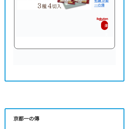
老舗 京都
一の傳
楽
天
で
購
入
京都一の傳