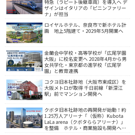
特急（ラピート後継車両）を導入へ デ
ザインはイタリアの「ピニンファリー
ナ」が担当
ロイヤルホテル、奈良市で新ホテル計
画 地上5階建て・2029年5月開業へ
金蘭会中学校・高等学校が「広尾学園
大阪」に校名変更へ 2028年4月から男
女共学化・東京都の進学校「広尾学
園」と教育連携
コクヨ旧本社跡地（大阪市東成区）を
大阪メトロが取得 千日前線「新深江
駅」前でマンション開発へ
クボタ旧本社跡地の再開発が始動！約
1.25万人アリーナ「（仮称）Kubota
LaLa arena（クボタららアリーナ）」
を整備 ホテル・商業施設も開発へ
【2032年以降開業】