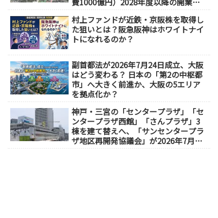
費1000億円）2028年度以降の開業
（大阪城東部地区1.5期開発）
村上ファンドが近鉄・京阪株を取得し
た狙いとは？阪急阪神はホワイトナイ
トになれるのか？
副首都法が2026年7月24日成立、大阪
はどう変わる？ 日本の「第2の中枢都
市」へ大きく前進か、大阪の5エリア
を拠点化か？
神戸・三宮の「センタープラザ」「セ
ンタープラザ西館」「さんプラザ」3
棟を建て替えへ、「サンセンタープラ
ザ地区再開発協議会」が2026年7月発
足