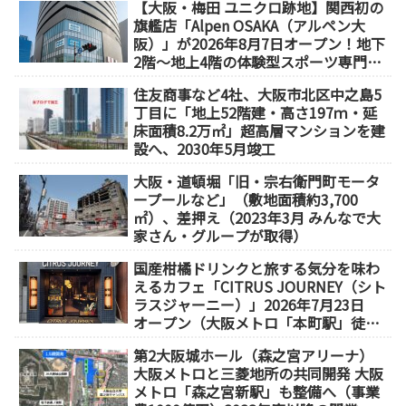
【大阪・梅田 ユニクロ跡地】関西初の
旗艦店「Alpen OSAKA（アルペン大
阪）」が2026年8月7日オープン！地下
2階～地上4階の体験型スポーツ専門店
が誕生
住友商事など4社、大阪市北区中之島5
丁目に「地上52階建・高さ197ｍ・延
床面積8.2万㎡」超高層マンションを建
設へ、2030年5月竣工
大阪・道頓堀「旧・宗右衛門町モータ
ープールなど」（敷地面積約3,700
㎡）、差押え（2023年3月 みんなで大
家さん・グループが取得）
国産柑橘ドリンクと旅する気分を味わ
えるカフェ「CITRUS JOURNEY（シト
ラスジャーニー）」2026年7月23日
オープン（大阪メトロ「本町駅」徒歩
1分）
第2大阪城ホール（森之宮アリーナ）
大阪メトロと三菱地所の共同開発 大阪
メトロ「森之宮新駅」も整備へ（事業