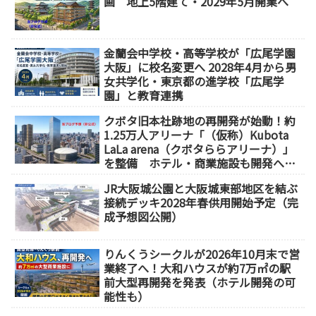
画 地上5階建て・2029年5月開業へ
金蘭会中学校・高等学校が「広尾学園
大阪」に校名変更へ 2028年4月から男
女共学化・東京都の進学校「広尾学
園」と教育連携
クボタ旧本社跡地の再開発が始動！約
1.25万人アリーナ「（仮称）Kubota
LaLa arena（クボタららアリーナ）」
を整備 ホテル・商業施設も開発へ
【2032年以降開業】
JR大阪城公園と大阪城東部地区を結ぶ
接続デッキ2028年春供用開始予定（完
成予想図公開）
りんくうシークルが2026年10月末で営
業終了へ！大和ハウスが約7万㎡の駅
前大型再開発を発表（ホテル開発の可
能性も）