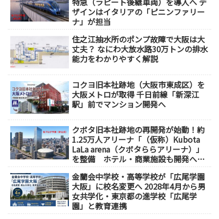
特急（ラピート後継車両）を導入へ デ
ザインはイタリアの「ピニンファリー
ナ」が担当
住之江抽水所のポンプ故障で大阪は大
丈夫？ なにわ大放水路30万トンの排水
能力をわかりやすく解説
コクヨ旧本社跡地（大阪市東成区）を
大阪メトロが取得 千日前線「新深江
駅」前でマンション開発へ
クボタ旧本社跡地の再開発が始動！約
1.25万人アリーナ「（仮称）Kubota
LaLa arena（クボタららアリーナ）」
を整備 ホテル・商業施設も開発へ
【2032年以降開業】
金蘭会中学校・高等学校が「広尾学園
大阪」に校名変更へ 2028年4月から男
女共学化・東京都の進学校「広尾学
園」と教育連携