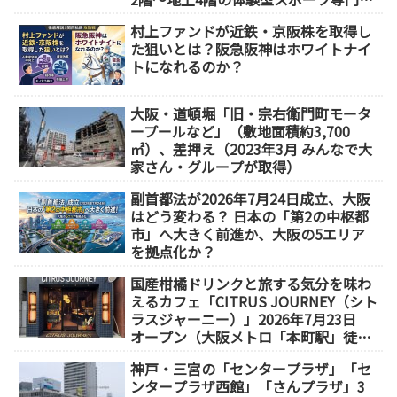
が誕生
村上ファンドが近鉄・京阪株を取得し
た狙いとは？阪急阪神はホワイトナイ
トになれるのか？
大阪・道頓堀「旧・宗右衛門町モータ
ープールなど」（敷地面積約3,700
㎡）、差押え（2023年3月 みんなで大
家さん・グループが取得）
副首都法が2026年7月24日成立、大阪
はどう変わる？ 日本の「第2の中枢都
市」へ大きく前進か、大阪の5エリア
を拠点化か？
国産柑橘ドリンクと旅する気分を味わ
えるカフェ「CITRUS JOURNEY（シト
ラスジャーニー）」2026年7月23日
オープン（大阪メトロ「本町駅」徒歩
1分）
神戸・三宮の「センタープラザ」「セ
ンタープラザ西館」「さんプラザ」3