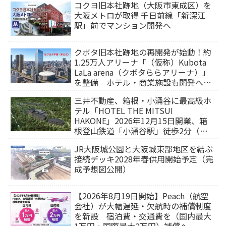
コクヨ旧本社跡地（大阪市東成区）を
大阪メトロが取得 千日前線「新深江
駅」前でマンション開発へ
クボタ旧本社跡地の再開発が始動！約
1.25万人アリーナ「（仮称）Kubota
LaLa arena（クボタららアリーナ）」
を整備 ホテル・商業施設も開発へ
【2032年以降開業】
三井不動産、箱根・小涌谷に最高級ホ
テル「HOTEL THE MITSUI
HAKONE」2026年12月15日開業、箱
根登山鉄道「小涌谷駅」徒歩2分（旅
行サイトから予約可能）
JR大阪城公園と大阪城東部地区を結ぶ
接続デッキ2028年春供用開始予定（完
成予想図公開）
【2026年8月19日開始】Peach（航空
会社）が大幅遅延・欠航時の補償制度
を新設 宿泊費・交通費を（国内最大