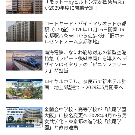
「モットーbyヒルトン京都四条烏丸」
が2029年度に開業予定！
コートヤード・バイ・マリオット京都
駅（270室）2026年11月16日開業 JR
京都駅八条東口から徒歩3分「旧ホテ
ルセントノーム京都跡地」
南海電鉄、なにわ筋線対応の新型空港
特急（ラピート後継車両）を導入へ デ
ザインはイタリアの「ピニンファリー
ナ」が担当
ロイヤルホテル、奈良市で新ホテル計
画 地上5階建て・2029年5月開業へ
金蘭会中学校・高等学校が「広尾学園
大阪」に校名変更へ 2028年4月から男
女共学化・東京都の進学校「広尾学
園」と教育連携