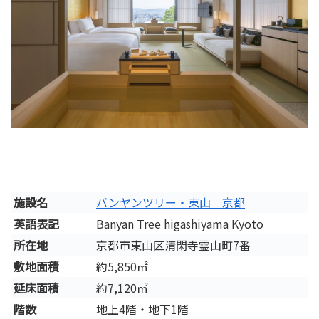
施設名
バンヤンツリー・東山 京都
英語表記
Banyan Tree higashiyama Kyoto
所在地
京都市東山区清閑寺霊山町7番
敷地面積
約5,850㎡
延床面積
約7,120㎡
階数
地上4階・地下1階