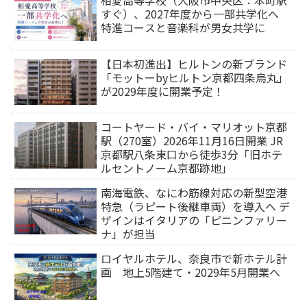
すぐ）、2027年度から一部共学化へ
特進コースと音楽科が男女共学に
【日本初進出】ヒルトンの新ブランド
「モットーbyヒルトン京都四条烏丸」
が2029年度に開業予定！
コートヤード・バイ・マリオット京都
駅（270室）2026年11月16日開業 JR
京都駅八条東口から徒歩3分「旧ホテ
ルセントノーム京都跡地」
南海電鉄、なにわ筋線対応の新型空港
特急（ラピート後継車両）を導入へ デ
ザインはイタリアの「ピニンファリー
ナ」が担当
ロイヤルホテル、奈良市で新ホテル計
画 地上5階建て・2029年5月開業へ