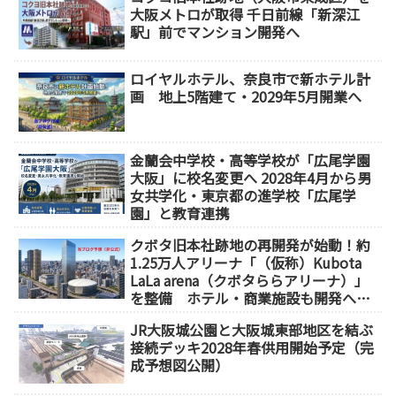
大阪メトロが取得 千日前線「新深江
駅」前でマンション開発へ
ロイヤルホテル、奈良市で新ホテル計
画 地上5階建て・2029年5月開業へ
金蘭会中学校・高等学校が「広尾学園
大阪」に校名変更へ 2028年4月から男
女共学化・東京都の進学校「広尾学
園」と教育連携
クボタ旧本社跡地の再開発が始動！約
1.25万人アリーナ「（仮称）Kubota
LaLa arena（クボタららアリーナ）」
を整備 ホテル・商業施設も開発へ
【2032年以降開業】
JR大阪城公園と大阪城東部地区を結ぶ
接続デッキ2028年春供用開始予定（完
成予想図公開）