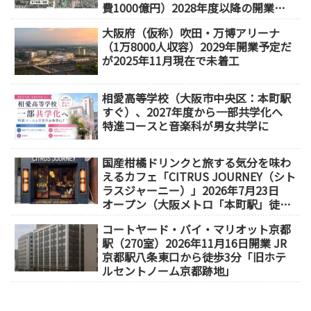
費1000億円）2028年度以降の開業
（大阪城東部地区1.5期開発）
大阪府（仮称）吹田・万博アリーナ
（1万8000人収容）2029年開業予定だ
が2025年11月現在で未着工
相愛高等学校（大阪市中央区：本町駅
すぐ）、2027年度から一部共学化へ
特進コースと音楽科が男女共学に
国産柑橘ドリンクと旅する気分を味わ
えるカフェ「CITRUS JOURNEY（シト
ラスジャーニー）」2026年7月23日
オープン（大阪メトロ「本町駅」徒歩
1分）
コートヤード・バイ・マリオット京都
駅（270室）2026年11月16日開業 JR
京都駅八条東口から徒歩3分「旧ホテ
ルセントノーム京都跡地」