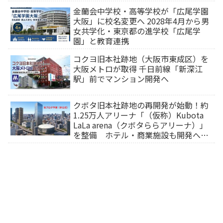
金蘭会中学校・高等学校が「広尾学園
大阪」に校名変更へ 2028年4月から男
女共学化・東京都の進学校「広尾学
園」と教育連携
コクヨ旧本社跡地（大阪市東成区）を
大阪メトロが取得 千日前線「新深江
駅」前でマンション開発へ
クボタ旧本社跡地の再開発が始動！約
1.25万人アリーナ「（仮称）Kubota
LaLa arena（クボタららアリーナ）」
を整備 ホテル・商業施設も開発へ
【2032年以降開業】