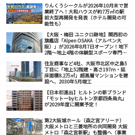
りんくうシークルが2026年10月末で営
業終了へ！大和ハウスが約7万㎡の駅
前大型再開発を発表（ホテル開発の可
能性も）
【大阪・梅田 ユニクロ跡地】関西初の
旗艦店「Alpen OSAKA（アルペン大
阪）」が2026年8月7日オープン！地下
2階～地上4階の体験型スポーツ専門店
が誕生
住友商事など4社、大阪市北区中之島5
丁目に「地上52階建・高さ197ｍ・延
床面積8.2万㎡」超高層マンションを建
設へ、2030年5月竣工
【日本初進出】ヒルトンの新ブランド
「モットーbyヒルトン京都四条烏丸」
が2029年度に開業予定！
第2大阪城ホール（森之宮アリーナ）
大阪メトロと三菱地所の共同開発 大阪
メトロ「森之宮新駅」も整備へ（事業