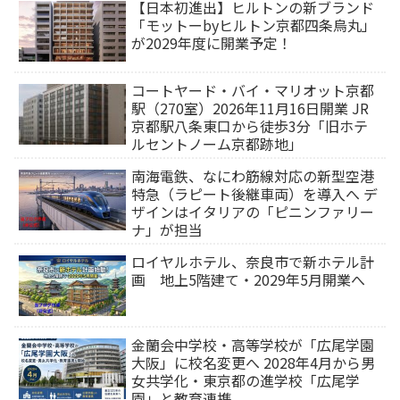
【日本初進出】ヒルトンの新ブランド
「モットーbyヒルトン京都四条烏丸」
が2029年度に開業予定！
コートヤード・バイ・マリオット京都
駅（270室）2026年11月16日開業 JR
京都駅八条東口から徒歩3分「旧ホテ
ルセントノーム京都跡地」
南海電鉄、なにわ筋線対応の新型空港
特急（ラピート後継車両）を導入へ デ
ザインはイタリアの「ピニンファリー
ナ」が担当
ロイヤルホテル、奈良市で新ホテル計
画 地上5階建て・2029年5月開業へ
金蘭会中学校・高等学校が「広尾学園
大阪」に校名変更へ 2028年4月から男
女共学化・東京都の進学校「広尾学
園」と教育連携