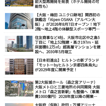
前大型再開発を発表（ホテル開発の可
能性も）
【大阪・梅田 ユニクロ跡地】関西初の
旗艦店「Alpen OSAKA（アルペン大
阪）」が2026年8月7日オープン！地下
2階～地上4階の体験型スポーツ専門店
が誕生
住友商事など4社、大阪市北区中之島5
丁目に「地上52階建・高さ197ｍ・延
床面積8.2万㎡」超高層マンションを建
設へ、2030年5月竣工
【日本初進出】ヒルトンの新ブランド
「モットーbyヒルトン京都四条烏丸」
が2029年度に開業予定！
第2大阪城ホール（森之宮アリーナ）
大阪メトロと三菱地所の共同開発 大阪
メトロ「森之宮新駅」も整備へ（事業
費1000億円）2028年度以降の開業
（大阪城東部地区1.5期開発）
大阪府（仮称）吹田・万博アリーナ