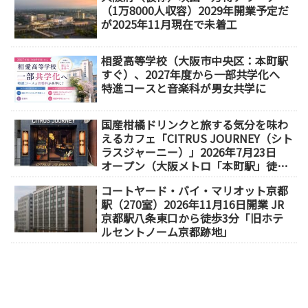
（1万8000人収容）2029年開業予定だ
が2025年11月現在で未着工
相愛高等学校（大阪市中央区：本町駅
すぐ）、2027年度から一部共学化へ
特進コースと音楽科が男女共学に
国産柑橘ドリンクと旅する気分を味わ
えるカフェ「CITRUS JOURNEY（シト
ラスジャーニー）」2026年7月23日
オープン（大阪メトロ「本町駅」徒歩
1分）
コートヤード・バイ・マリオット京都
駅（270室）2026年11月16日開業 JR
京都駅八条東口から徒歩3分「旧ホテ
ルセントノーム京都跡地」