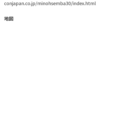
conjapan.co.jp/minohsemba30/index.html
地図