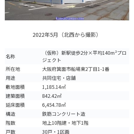
2022年5月（北西から撮影）
（仮称）新駅徒歩2分×平均140m²プロ
名称
ジェクト
所在地
大阪府箕面市船場東2丁目1-1番
用途
共同住宅・店舗
敷地面積
1,185.14㎡
建築面積
842.42㎡
延床面積
6,454.78㎡
構造
鉄筋コンクリート造
階数
地上10階建・地下1階
戸数
30戸・1区画