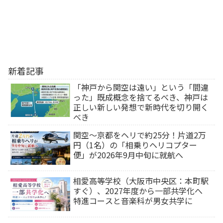
新着記事
「神戸から関空は遠い」という「間違
った」既成概念を捨てるべき、神戸は
正しい新しい発想で新時代を切り開く
べき
関空～京都をヘリで約25分！片道2万
円（1名）の「相乗りヘリコプター
便」が2026年9月中旬に就航へ
相愛高等学校（大阪市中央区：本町駅
すぐ）、2027年度から一部共学化へ
特進コースと音楽科が男女共学に