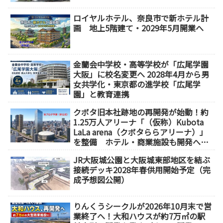
ロイヤルホテル、奈良市で新ホテル計
画 地上5階建て・2029年5月開業へ
金蘭会中学校・高等学校が「広尾学園
大阪」に校名変更へ 2028年4月から男
女共学化・東京都の進学校「広尾学
園」と教育連携
クボタ旧本社跡地の再開発が始動！約
1.25万人アリーナ「（仮称）Kubota
LaLa arena（クボタららアリーナ）」
を整備 ホテル・商業施設も開発へ
【2032年以降開業】
JR大阪城公園と大阪城東部地区を結ぶ
接続デッキ2028年春供用開始予定（完
成予想図公開）
りんくうシークルが2026年10月末で営
業終了へ！大和ハウスが約7万㎡の駅