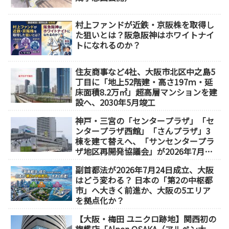
村上ファンドが近鉄・京阪株を取得し
た狙いとは？阪急阪神はホワイトナイ
トになれるのか？
住友商事など4社、大阪市北区中之島5
丁目に「地上52階建・高さ197ｍ・延
床面積8.2万㎡」超高層マンションを建
設へ、2030年5月竣工
神戸・三宮の「センタープラザ」「セ
ンタープラザ西館」「さんプラザ」3
棟を建て替えへ、「サンセンタープラ
ザ地区再開発協議会」が2026年7月発
足
副首都法が2026年7月24日成立、大阪
はどう変わる？ 日本の「第2の中枢都
市」へ大きく前進か、大阪の5エリア
を拠点化か？
【大阪・梅田 ユニクロ跡地】関西初の