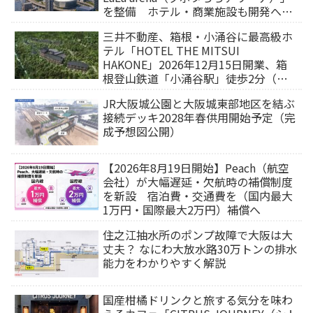
を整備 ホテル・商業施設も開発へ
【2032年以降開業】
三井不動産、箱根・小涌谷に最高級ホ
テル「HOTEL THE MITSUI
HAKONE」2026年12月15日開業、箱
根登山鉄道「小涌谷駅」徒歩2分（旅
行サイトから予約可能）
JR大阪城公園と大阪城東部地区を結ぶ
接続デッキ2028年春供用開始予定（完
成予想図公開）
【2026年8月19日開始】Peach（航空
会社）が大幅遅延・欠航時の補償制度
を新設 宿泊費・交通費を（国内最大
1万円・国際最大2万円）補償へ
住之江抽水所のポンプ故障で大阪は大
丈夫？ なにわ大放水路30万トンの排水
能力をわかりやすく解説
国産柑橘ドリンクと旅する気分を味わ