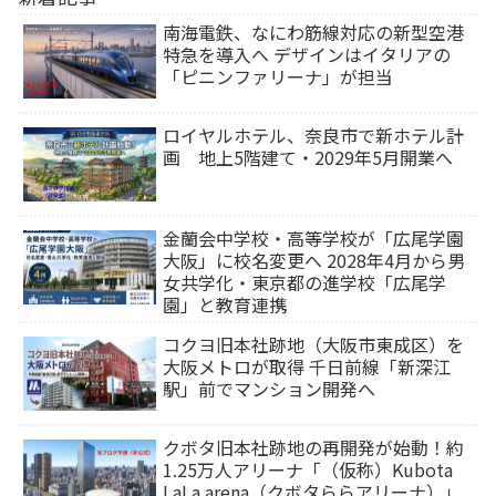
南海電鉄、なにわ筋線対応の新型空港
特急を導入へ デザインはイタリアの
「ピニンファリーナ」が担当
ロイヤルホテル、奈良市で新ホテル計
画 地上5階建て・2029年5月開業へ
金蘭会中学校・高等学校が「広尾学園
大阪」に校名変更へ 2028年4月から男
女共学化・東京都の進学校「広尾学
園」と教育連携
コクヨ旧本社跡地（大阪市東成区）を
大阪メトロが取得 千日前線「新深江
駅」前でマンション開発へ
クボタ旧本社跡地の再開発が始動！約
1.25万人アリーナ「（仮称）Kubota
LaLa arena（クボタららアリーナ）」