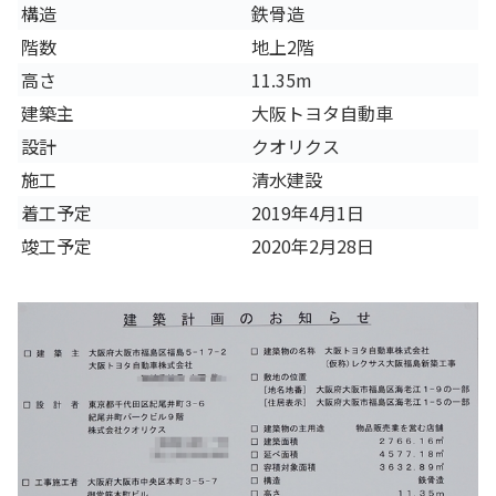
構造
鉄骨造
階数
地上2階
高さ
11.35m
建築主
大阪トヨタ自動車
設計
クオリクス
施工
清水建設
着工予定
2019年4月1日
竣工予定
2020年2月28日