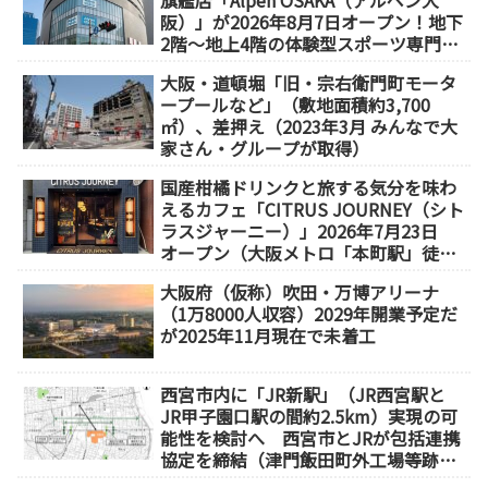
旗艦店「Alpen OSAKA（アルペン大
阪）」が2026年8月7日オープン！地下
2階～地上4階の体験型スポーツ専門店
が誕生
大阪・道頓堀「旧・宗右衛門町モータ
ープールなど」（敷地面積約3,700
㎡）、差押え（2023年3月 みんなで大
家さん・グループが取得）
国産柑橘ドリンクと旅する気分を味わ
えるカフェ「CITRUS JOURNEY（シト
ラスジャーニー）」2026年7月23日
オープン（大阪メトロ「本町駅」徒歩
1分）
大阪府（仮称）吹田・万博アリーナ
（1万8000人収容）2029年開業予定だ
が2025年11月現在で未着工
西宮市内に「JR新駅」（JR西宮駅と
JR甲子園口駅の間約2.5km）実現の可
能性を検討へ 西宮市とJRが包括連携
協定を締結（津門飯田町外工場等跡
地）