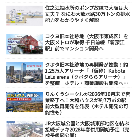
住之江抽水所のポンプ故障で大阪は大
丈夫？ なにわ大放水路30万トンの排水
能力をわかりやすく解説
コクヨ旧本社跡地（大阪市東成区）を
大阪メトロが取得 千日前線「新深江
駅」前でマンション開発へ
クボタ旧本社跡地の再開発が始動！約
1.25万人アリーナ「（仮称）Kubota
LaLa arena（クボタららアリーナ）」
を整備 ホテル・商業施設も開発へ
【2032年以降開業】
りんくうシークルが2026年10月末で営
業終了へ！大和ハウスが約7万㎡の駅
前大型再開発を発表（ホテル開発の可
能性も）
JR大阪城公園と大阪城東部地区を結ぶ
接続デッキ2028年春供用開始予定（完
成予想図公開）