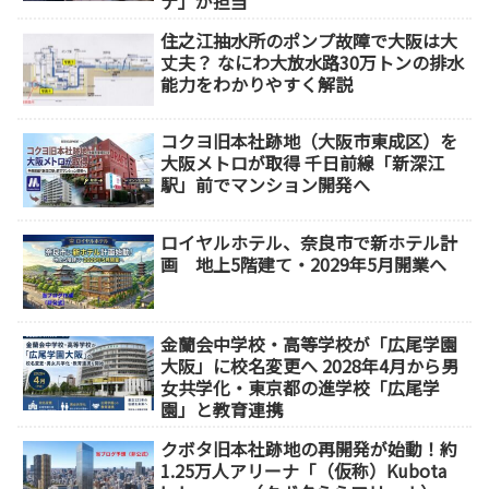
ナ」が担当
住之江抽水所のポンプ故障で大阪は大
丈夫？ なにわ大放水路30万トンの排水
能力をわかりやすく解説
コクヨ旧本社跡地（大阪市東成区）を
大阪メトロが取得 千日前線「新深江
駅」前でマンション開発へ
ロイヤルホテル、奈良市で新ホテル計
画 地上5階建て・2029年5月開業へ
金蘭会中学校・高等学校が「広尾学園
大阪」に校名変更へ 2028年4月から男
女共学化・東京都の進学校「広尾学
園」と教育連携
クボタ旧本社跡地の再開発が始動！約
1.25万人アリーナ「（仮称）Kubota