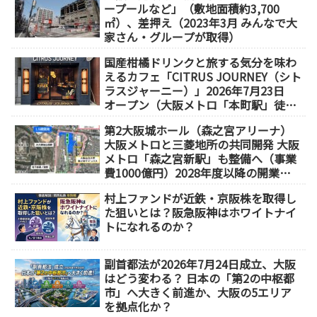
ープールなど」（敷地面積約3,700
㎡）、差押え（2023年3月 みんなで大
家さん・グループが取得）
国産柑橘ドリンクと旅する気分を味わ
えるカフェ「CITRUS JOURNEY（シト
ラスジャーニー）」2026年7月23日
オープン（大阪メトロ「本町駅」徒歩
1分）
第2大阪城ホール（森之宮アリーナ）
大阪メトロと三菱地所の共同開発 大阪
メトロ「森之宮新駅」も整備へ（事業
費1000億円）2028年度以降の開業
（大阪城東部地区1.5期開発）
村上ファンドが近鉄・京阪株を取得し
た狙いとは？阪急阪神はホワイトナイ
トになれるのか？
副首都法が2026年7月24日成立、大阪
はどう変わる？ 日本の「第2の中枢都
市」へ大きく前進か、大阪の5エリア
を拠点化か？