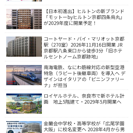
【日本初進出】ヒルトンの新ブランド
「モットーbyヒルトン京都四条烏丸」
が2029年度に開業予定！
コートヤード・バイ・マリオット京都
駅（270室）2026年11月16日開業 JR
京都駅八条東口から徒歩3分「旧ホテ
ルセントノーム京都跡地」
南海電鉄、なにわ筋線対応の新型空港
特急（ラピート後継車両）を導入へ デ
ザインはイタリアの「ピニンファリー
ナ」が担当
ロイヤルホテル、奈良市で新ホテル計
画 地上5階建て・2029年5月開業へ
金蘭会中学校・高等学校が「広尾学園
大阪」に校名変更へ 2028年4月から男