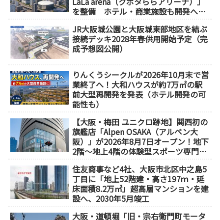
LaLa arena（クボタららアリーナ）」
を整備 ホテル・商業施設も開発へ
【2032年以降開業】
JR大阪城公園と大阪城東部地区を結ぶ
接続デッキ2028年春供用開始予定（完
成予想図公開）
りんくうシークルが2026年10月末で営
業終了へ！大和ハウスが約7万㎡の駅
前大型再開発を発表（ホテル開発の可
能性も）
【大阪・梅田 ユニクロ跡地】関西初の
旗艦店「Alpen OSAKA（アルペン大
阪）」が2026年8月7日オープン！地下
2階～地上4階の体験型スポーツ専門店
が誕生
住友商事など4社、大阪市北区中之島5
丁目に「地上52階建・高さ197ｍ・延
床面積8.2万㎡」超高層マンションを建
設へ、2030年5月竣工
大阪・道頓堀「旧・宗右衛門町モータ