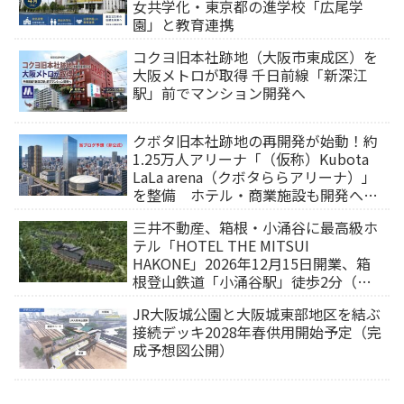
女共学化・東京都の進学校「広尾学
園」と教育連携
コクヨ旧本社跡地（大阪市東成区）を
大阪メトロが取得 千日前線「新深江
駅」前でマンション開発へ
クボタ旧本社跡地の再開発が始動！約
1.25万人アリーナ「（仮称）Kubota
LaLa arena（クボタららアリーナ）」
を整備 ホテル・商業施設も開発へ
【2032年以降開業】
三井不動産、箱根・小涌谷に最高級ホ
テル「HOTEL THE MITSUI
HAKONE」2026年12月15日開業、箱
根登山鉄道「小涌谷駅」徒歩2分（旅
行サイトから予約可能）
JR大阪城公園と大阪城東部地区を結ぶ
接続デッキ2028年春供用開始予定（完
成予想図公開）