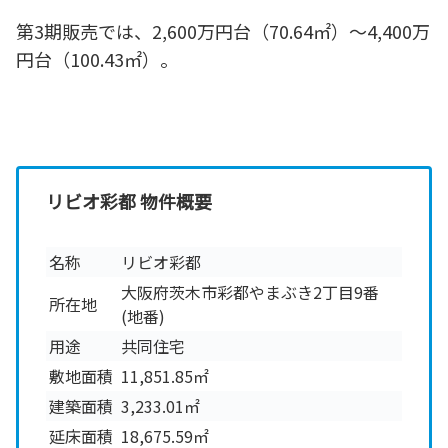
第3期販売では、2,600万円台（70.64㎡）～4,400万
円台（100.43㎡）。
リビオ彩都 物件概要
名称
リビオ彩都
大阪府茨木市彩都やまぶき2丁目9番
所在地
(地番)
用途
共同住宅
敷地面積
11,851.85㎡
建築面積
3,233.01㎡
延床面積
18,675.59㎡