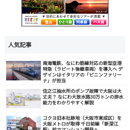
人気記事
南海電鉄、なにわ筋線対応の新型空港
特急（ラピート後継車両）を導入へ デ
ザインはイタリアの「ピニンファリー
ナ」が担当
住之江抽水所のポンプ故障で大阪は大
丈夫？ なにわ大放水路30万トンの排水
能力をわかりやすく解説
コクヨ旧本社跡地（大阪市東成区）を
大阪メトロが取得 千日前線「新深江
駅」前でマンション開発へ