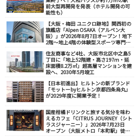
業終了へ！大和ハウスが約7万㎡の駅
前大型再開発を発表（ホテル開発の可
能性も）
【大阪・梅田 ユニクロ跡地】関西初の
旗艦店「Alpen OSAKA（アルペン大
阪）」が2026年8月7日オープン！地下
2階～地上4階の体験型スポーツ専門店
が誕生
住友商事など4社、大阪市北区中之島5
丁目に「地上52階建・高さ197ｍ・延
床面積8.2万㎡」超高層マンションを建
設へ、2030年5月竣工
【日本初進出】ヒルトンの新ブランド
「モットーbyヒルトン京都四条烏丸」
が2029年度に開業予定！
国産柑橘ドリンクと旅する気分を味わ
えるカフェ「CITRUS JOURNEY（シト
ラスジャーニー）」2026年7月23日
オープン（大阪メトロ「本町駅」徒歩
1分）