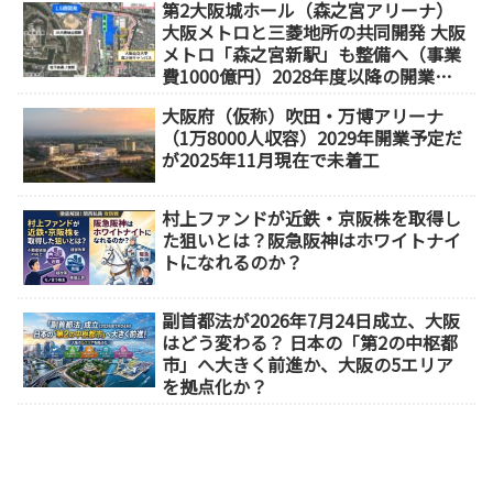
第2大阪城ホール（森之宮アリーナ）
大阪メトロと三菱地所の共同開発 大阪
メトロ「森之宮新駅」も整備へ（事業
費1000億円）2028年度以降の開業
（大阪城東部地区1.5期開発）
大阪府（仮称）吹田・万博アリーナ
（1万8000人収容）2029年開業予定だ
が2025年11月現在で未着工
村上ファンドが近鉄・京阪株を取得し
た狙いとは？阪急阪神はホワイトナイ
トになれるのか？
副首都法が2026年7月24日成立、大阪
はどう変わる？ 日本の「第2の中枢都
市」へ大きく前進か、大阪の5エリア
を拠点化か？