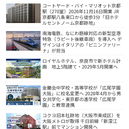
コートヤード・バイ・マリオット京都
駅（270室）2026年11月16日開業 JR
京都駅八条東口から徒歩3分「旧ホテ
ルセントノーム京都跡地」
南海電鉄、なにわ筋線対応の新型空港
特急（ラピート後継車両）を導入へ デ
ザインはイタリアの「ピニンファリー
ナ」が担当
ロイヤルホテル、奈良市で新ホテル計
画 地上5階建て・2029年5月開業へ
金蘭会中学校・高等学校が「広尾学園
大阪」に校名変更へ 2028年4月から男
女共学化・東京都の進学校「広尾学
園」と教育連携
コクヨ旧本社跡地（大阪市東成区）を
大阪メトロが取得 千日前線「新深江
駅」前でマンション開発へ