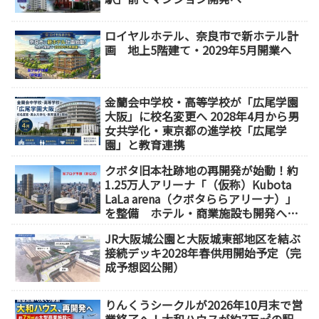
ロイヤルホテル、奈良市で新ホテル計
画 地上5階建て・2029年5月開業へ
金蘭会中学校・高等学校が「広尾学園
大阪」に校名変更へ 2028年4月から男
女共学化・東京都の進学校「広尾学
園」と教育連携
クボタ旧本社跡地の再開発が始動！約
1.25万人アリーナ「（仮称）Kubota
LaLa arena（クボタららアリーナ）」
を整備 ホテル・商業施設も開発へ
【2032年以降開業】
JR大阪城公園と大阪城東部地区を結ぶ
接続デッキ2028年春供用開始予定（完
成予想図公開）
りんくうシークルが2026年10月末で営