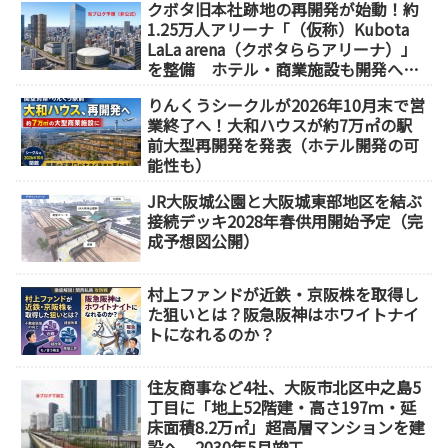
クボタ旧本社跡地の再開発が始動！約
1.25万人アリーナ「（仮称）Kubota
LaLa arena（クボタららアリーナ）」
を整備 ホテル・商業施設も開発へ
【2032年以降開業】
りんくうシークルが2026年10月末で営
業終了へ！大和ハウスが約7万㎡の駅
前大型再開発を発表（ホテル開発の可
能性も）
JR大阪城公園と大阪城東部地区を結ぶ
接続デッキ2028年春供用開始予定（完
成予想図公開）
村上ファンドが近鉄・京阪株を取得し
た狙いとは？阪急阪神はホワイトナイ
トになれるのか？
住友商事など4社、大阪市北区中之島5
丁目に「地上52階建・高さ197ｍ・延
床面積8.2万㎡」超高層マンションを建
設へ、2030年5月竣工