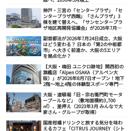
神戸・三宮の「センタープラザ」「セ
ンタープラザ西館」「さんプラザ」3
棟を建て替えへ、「サンセンタープラ
ザ地区再開発協議会」が2026年7月発
足
副首都法が2026年7月24日成立、大阪
はどう変わる？ 日本の「第2の中枢都
市」へ大きく前進か、大阪の5エリア
を拠点化か？
【大阪・梅田 ユニクロ跡地】関西初の
旗艦店「Alpen OSAKA（アルペン大
阪）」が2026年8月7日オープン！地下
2階～地上4階の体験型スポーツ専門店
が誕生
大阪・道頓堀「旧・宗右衛門町モータ
ープールなど」（敷地面積約3,700
㎡）、差押え（2023年3月 みんなで大
家さん・グループが取得）
国産柑橘ドリンクと旅する気分を味わ
えるカフェ「CITRUS JOURNEY（シト