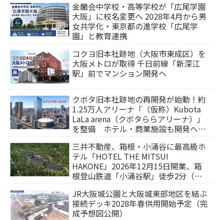
金蘭会中学校・高等学校が「広尾学園
大阪」に校名変更へ 2028年4月から男
女共学化・東京都の進学校「広尾学
園」と教育連携
コクヨ旧本社跡地（大阪市東成区）を
大阪メトロが取得 千日前線「新深江
駅」前でマンション開発へ
クボタ旧本社跡地の再開発が始動！約
1.25万人アリーナ「（仮称）Kubota
LaLa arena（クボタららアリーナ）」
を整備 ホテル・商業施設も開発へ
【2032年以降開業】
三井不動産、箱根・小涌谷に最高級ホ
テル「HOTEL THE MITSUI
HAKONE」2026年12月15日開業、箱
根登山鉄道「小涌谷駅」徒歩2分（旅
行サイトから予約可能）
JR大阪城公園と大阪城東部地区を結ぶ
接続デッキ2028年春供用開始予定（完
成予想図公開）