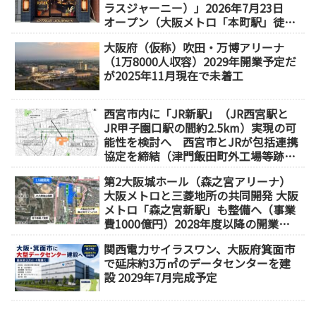
ラスジャーニー）」2026年7月23日
オープン（大阪メトロ「本町駅」徒歩
1分）
大阪府（仮称）吹田・万博アリーナ
（1万8000人収容）2029年開業予定だ
が2025年11月現在で未着工
西宮市内に「JR新駅」（JR西宮駅と
JR甲子園口駅の間約2.5km）実現の可
能性を検討へ 西宮市とJRが包括連携
協定を締結（津門飯田町外工場等跡
地）
第2大阪城ホール（森之宮アリーナ）
大阪メトロと三菱地所の共同開発 大阪
メトロ「森之宮新駅」も整備へ（事業
費1000億円）2028年度以降の開業
（大阪城東部地区1.5期開発）
関西電力サイラスワン、大阪府箕面市
で延床約3万㎡のデータセンターを建
設 2029年7月完成予定