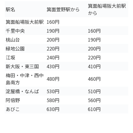
箕面船場阪大前駅
駅名
箕面萱野駅から
から
箕面船場阪大前駅
160円
千里中央
190円
160円
桃山台
200円
190円
緑地公園
220円
200円
江坂
240円
220円
新大阪・東三国
430円
410円
梅田・中津・西中
480円
460円
島南方
淀屋橋・なんば
530円
510円
阿倍野
580円
560円
あびこ
630円
610円