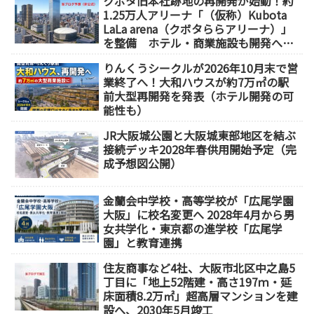
クボタ旧本社跡地の再開発が始動！約
1.25万人アリーナ「（仮称）Kubota
LaLa arena（クボタららアリーナ）」
を整備 ホテル・商業施設も開発へ
【2032年以降開業】
りんくうシークルが2026年10月末で営
業終了へ！大和ハウスが約7万㎡の駅
前大型再開発を発表（ホテル開発の可
能性も）
JR大阪城公園と大阪城東部地区を結ぶ
接続デッキ2028年春供用開始予定（完
成予想図公開）
金蘭会中学校・高等学校が「広尾学園
大阪」に校名変更へ 2028年4月から男
女共学化・東京都の進学校「広尾学
園」と教育連携
住友商事など4社、大阪市北区中之島5
丁目に「地上52階建・高さ197ｍ・延
床面積8.2万㎡」超高層マンションを建
設へ、2030年5月竣工