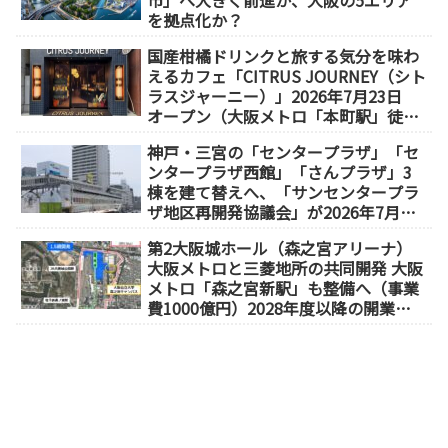
を拠点化か？
国産柑橘ドリンクと旅する気分を味わ
えるカフェ「CITRUS JOURNEY（シト
ラスジャーニー）」2026年7月23日
オープン（大阪メトロ「本町駅」徒歩
1分）
神戸・三宮の「センタープラザ」「セ
ンタープラザ西館」「さんプラザ」3
棟を建て替えへ、「サンセンタープラ
ザ地区再開発協議会」が2026年7月発
足
第2大阪城ホール（森之宮アリーナ）
大阪メトロと三菱地所の共同開発 大阪
メトロ「森之宮新駅」も整備へ（事業
費1000億円）2028年度以降の開業
（大阪城東部地区1.5期開発）