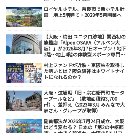
ロイヤルホテル、奈良市で新ホテル計
画 地上5階建て・2029年5月開業へ
【大阪・梅田 ユニクロ跡地】関西初の
旗艦店「Alpen OSAKA（アルペン大
阪）」が2026年8月7日オープン！地下
2階～地上4階の体験型スポーツ専門店
が誕生
村上ファンドが近鉄・京阪株を取得し
た狙いとは？阪急阪神はホワイトナイ
トになれるのか？
大阪・道頓堀「旧・宗右衛門町モータ
ープールなど」（敷地面積約3,700
㎡）、差押え（2023年3月 みんなで大
家さん・グループが取得）
副首都法が2026年7月24日成立、大阪
はどう変わる？ 日本の「第2の中枢都
市」へ大きく前進か、大阪の5エリア