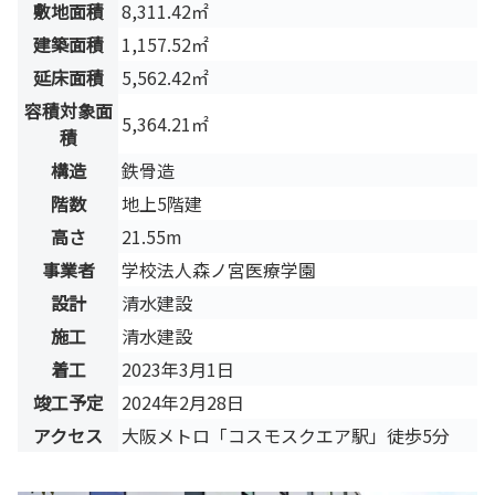
敷地面積
8,311.42㎡
建築面積
1,157.52㎡
延床面積
5,562.42㎡
容積対象面
5,364.21㎡
積
構造
鉄骨造
階数
地上5階建
高さ
21.55m
事業者
学校法人森ノ宮医療学園
設計
清水建設
施工
清水建設
着工
2023年3月1日
竣工予定
2024年2月28日
アクセス
大阪メトロ「コスモスクエア駅」徒歩5分