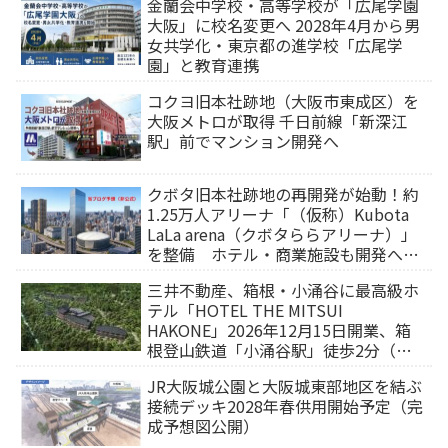
金蘭会中学校・高等学校が「広尾学園
大阪」に校名変更へ 2028年4月から男
女共学化・東京都の進学校「広尾学
園」と教育連携
コクヨ旧本社跡地（大阪市東成区）を
大阪メトロが取得 千日前線「新深江
駅」前でマンション開発へ
クボタ旧本社跡地の再開発が始動！約
1.25万人アリーナ「（仮称）Kubota
LaLa arena（クボタららアリーナ）」
を整備 ホテル・商業施設も開発へ
【2032年以降開業】
三井不動産、箱根・小涌谷に最高級ホ
テル「HOTEL THE MITSUI
HAKONE」2026年12月15日開業、箱
根登山鉄道「小涌谷駅」徒歩2分（旅
行サイトから予約可能）
JR大阪城公園と大阪城東部地区を結ぶ
接続デッキ2028年春供用開始予定（完
成予想図公開）