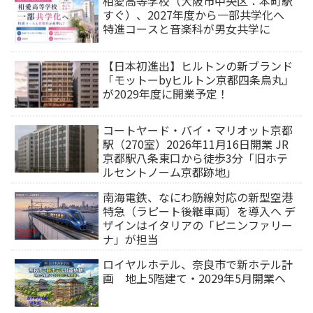
相愛高等学校（大阪市中央区：本町駅
すぐ）、2027年度から一部共学化へ
特進コースと音楽科が男女共学に
【日本初進出】ヒルトンの新ブランド
「モットーbyヒルトン京都四条烏丸」
が2029年度に開業予定！
コートヤード・バイ・マリオット京都
駅（270室）2026年11月16日開業 JR
京都駅八条東口から徒歩3分「旧ホテ
ルセントノーム京都跡地」
南海電鉄、なにわ筋線対応の新型空港
特急（ラピート後継車両）を導入へ デ
ザインはイタリアの「ピニンファリー
ナ」が担当
ロイヤルホテル、奈良市で新ホテル計
画 地上5階建て・2029年5月開業へ