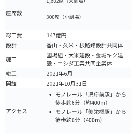
1,602席（大劇場）
座席数
300席（小劇場）
総工費
147億円
設計
香山・久米・根路銘設計共同体
國場組・大米建設・金城キク建
施工
設・ニシダ工業共同企業体
竣工
2021年6月
開館
2021年10月31日
モノレール「県庁前駅」から
徒歩約6分（約400m）
アクセス
モノレール「美栄橋駅」から
徒歩約6分（400m）