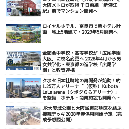
大阪メトロが取得 千日前線「新深江
駅」前でマンション開発へ
ロイヤルホテル、奈良市で新ホテル計
画 地上5階建て・2029年5月開業へ
金蘭会中学校・高等学校が「広尾学園
大阪」に校名変更へ 2028年4月から男
女共学化・東京都の進学校「広尾学
園」と教育連携
クボタ旧本社跡地の再開発が始動！約
1.25万人アリーナ「（仮称）Kubota
LaLa arena（クボタららアリーナ）」
を整備 ホテル・商業施設も開発へ
【2032年以降開業】
JR大阪城公園と大阪城東部地区を結ぶ
接続デッキ2028年春供用開始予定（完
成予想図公開）