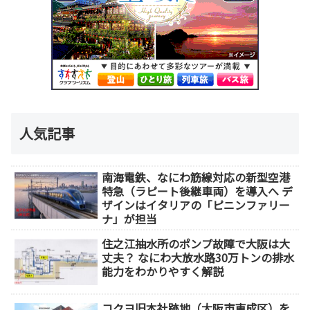
人気記事
南海電鉄、なにわ筋線対応の新型空港
特急（ラピート後継車両）を導入へ デ
ザインはイタリアの「ピニンファリー
ナ」が担当
住之江抽水所のポンプ故障で大阪は大
丈夫？ なにわ大放水路30万トンの排水
能力をわかりやすく解説
コクヨ旧本社跡地（大阪市東成区）を