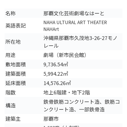
名称
那覇文化芸術劇場なはーと
NAHA ULTURAL ART THEATER
英語表記
NAHArt
沖縄県那覇市久茂地3-26-27モノ
所在地
レール
用途
劇場（新市民会館）
敷地面積
9,736.54㎡
建築面積
5,994.22㎡
延床面積
14,576.26㎡
階数
地上6階建・地下2階
鉄骨鉄筋コンクリート造、鉄筋コ
構造
ンクリート造、一部鉄骨造
建築主
那覇市