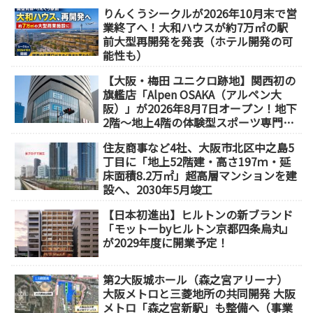
りんくうシークルが2026年10月末で営
業終了へ！大和ハウスが約7万㎡の駅
前大型再開発を発表（ホテル開発の可
能性も）
【大阪・梅田 ユニクロ跡地】関西初の
旗艦店「Alpen OSAKA（アルペン大
阪）」が2026年8月7日オープン！地下
2階～地上4階の体験型スポーツ専門店
が誕生
住友商事など4社、大阪市北区中之島5
丁目に「地上52階建・高さ197ｍ・延
床面積8.2万㎡」超高層マンションを建
設へ、2030年5月竣工
【日本初進出】ヒルトンの新ブランド
「モットーbyヒルトン京都四条烏丸」
が2029年度に開業予定！
第2大阪城ホール（森之宮アリーナ）
大阪メトロと三菱地所の共同開発 大阪
メトロ「森之宮新駅」も整備へ（事業