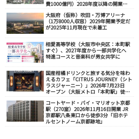
費1000億円）2028年度以降の開業
（大阪城東部地区1.5期開発）
大阪府（仮称）吹田・万博アリーナ
（1万8000人収容）2029年開業予定だ
が2025年11月現在で未着工
相愛高等学校（大阪市中央区：本町駅
すぐ）、2027年度から一部共学化へ
特進コースと音楽科が男女共学に
国産柑橘ドリンクと旅する気分を味わ
えるカフェ「CITRUS JOURNEY（シト
ラスジャーニー）」2026年7月23日
オープン（大阪メトロ「本町駅」徒歩
1分）
コートヤード・バイ・マリオット京都
駅（270室）2026年11月16日開業 JR
京都駅八条東口から徒歩3分「旧ホテ
ルセントノーム京都跡地」