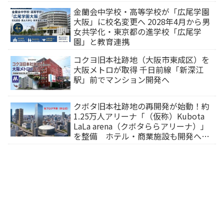
金蘭会中学校・高等学校が「広尾学園
大阪」に校名変更へ 2028年4月から男
女共学化・東京都の進学校「広尾学
園」と教育連携
コクヨ旧本社跡地（大阪市東成区）を
大阪メトロが取得 千日前線「新深江
駅」前でマンション開発へ
クボタ旧本社跡地の再開発が始動！約
1.25万人アリーナ「（仮称）Kubota
LaLa arena（クボタららアリーナ）」
を整備 ホテル・商業施設も開発へ
【2032年以降開業】