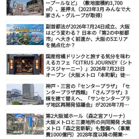
ープールなど」（敷地面積約3,700
㎡）、差押え（2023年3月 みんなで大
家さん・グループが取得）
副首都法が2026年7月24日成立、大阪
はどう変わる？ 日本の「第2の中枢都
市」へ大きく前進か、大阪の5エリア
を拠点化か？
国産柑橘ドリンクと旅する気分を味わ
えるカフェ「CITRUS JOURNEY（シト
ラスジャーニー）」2026年7月23日
オープン（大阪メトロ「本町駅」徒歩
1分）
神戸・三宮の「センタープラザ」「セ
ンタープラザ西館」「さんプラザ」3
棟を建て替えへ、「サンセンタープラ
ザ地区再開発協議会」が2026年7月発
足
第2大阪城ホール（森之宮アリーナ）
大阪メトロと三菱地所の共同開発 大阪
メトロ「森之宮新駅」も整備へ（事業
費1000億円）2028年度以降の開業