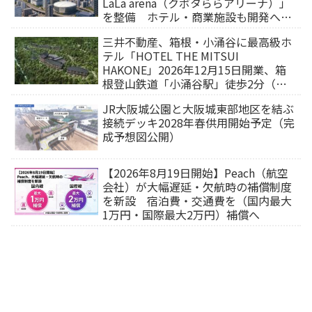
LaLa arena（クボタららアリーナ）」
を整備 ホテル・商業施設も開発へ
【2032年以降開業】
三井不動産、箱根・小涌谷に最高級ホ
テル「HOTEL THE MITSUI
HAKONE」2026年12月15日開業、箱
根登山鉄道「小涌谷駅」徒歩2分（旅
行サイトから予約可能）
JR大阪城公園と大阪城東部地区を結ぶ
接続デッキ2028年春供用開始予定（完
成予想図公開）
【2026年8月19日開始】Peach（航空
会社）が大幅遅延・欠航時の補償制度
を新設 宿泊費・交通費を（国内最大
1万円・国際最大2万円）補償へ