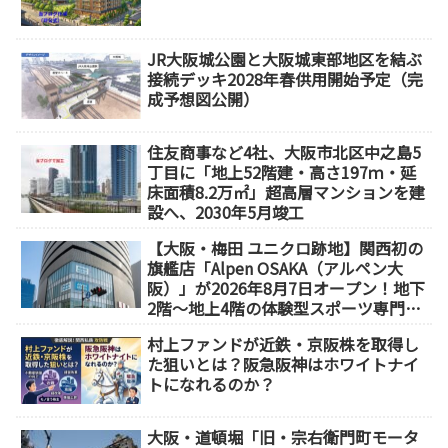
JR大阪城公園と大阪城東部地区を結ぶ
接続デッキ2028年春供用開始予定（完
成予想図公開）
住友商事など4社、大阪市北区中之島5
丁目に「地上52階建・高さ197ｍ・延
床面積8.2万㎡」超高層マンションを建
設へ、2030年5月竣工
【大阪・梅田 ユニクロ跡地】関西初の
旗艦店「Alpen OSAKA（アルペン大
阪）」が2026年8月7日オープン！地下
2階～地上4階の体験型スポーツ専門店
が誕生
村上ファンドが近鉄・京阪株を取得し
た狙いとは？阪急阪神はホワイトナイ
トになれるのか？
大阪・道頓堀「旧・宗右衛門町モータ