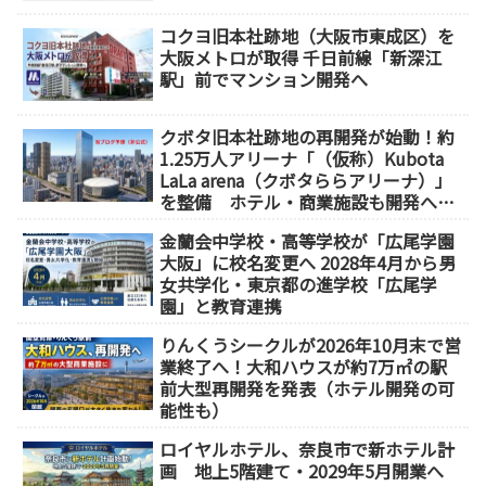
コクヨ旧本社跡地（大阪市東成区）を
大阪メトロが取得 千日前線「新深江
駅」前でマンション開発へ
クボタ旧本社跡地の再開発が始動！約
1.25万人アリーナ「（仮称）Kubota
LaLa arena（クボタららアリーナ）」
を整備 ホテル・商業施設も開発へ
【2032年以降開業】
金蘭会中学校・高等学校が「広尾学園
大阪」に校名変更へ 2028年4月から男
女共学化・東京都の進学校「広尾学
園」と教育連携
りんくうシークルが2026年10月末で営
業終了へ！大和ハウスが約7万㎡の駅
前大型再開発を発表（ホテル開発の可
能性も）
ロイヤルホテル、奈良市で新ホテル計
画 地上5階建て・2029年5月開業へ