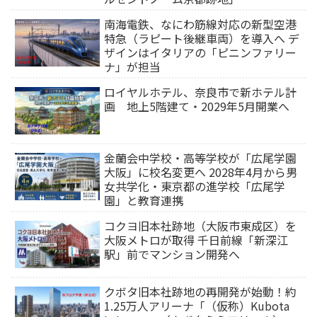
南海電鉄、なにわ筋線対応の新型空港
特急（ラピート後継車両）を導入へ デ
ザインはイタリアの「ピニンファリー
ナ」が担当
ロイヤルホテル、奈良市で新ホテル計
画 地上5階建て・2029年5月開業へ
金蘭会中学校・高等学校が「広尾学園
大阪」に校名変更へ 2028年4月から男
女共学化・東京都の進学校「広尾学
園」と教育連携
コクヨ旧本社跡地（大阪市東成区）を
大阪メトロが取得 千日前線「新深江
駅」前でマンション開発へ
クボタ旧本社跡地の再開発が始動！約
1.25万人アリーナ「（仮称）Kubota