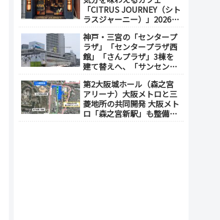
「CITRUS JOURNEY（シト
ラスジャーニー）」2026年
7月23日 オープン（大阪
神戸・三宮の「センタープ
メトロ「本町駅」徒歩1
ラザ」「センタープラザ西
分）
館」「さんプラザ」3棟を
建て替えへ、「サンセンタ
ープラザ地区再開発協議
第2大阪城ホール（森之宮
会」が2026年7月発足
アリーナ）大阪メトロと三
菱地所の共同開発 大阪メト
ロ「森之宮新駅」も整備へ
（事業費1000億円）2028年
度以降の開業（大阪城東部
地区1.5期開発）