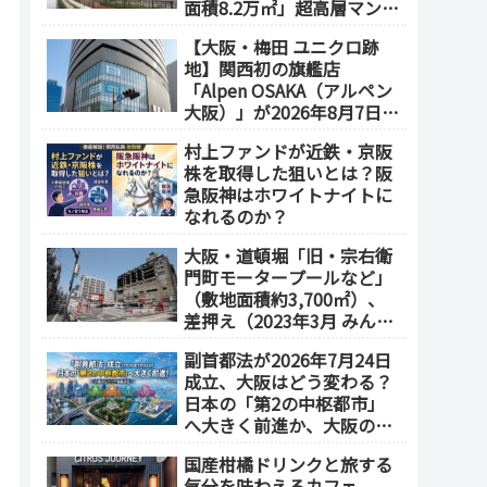
面積8.2万㎡」超高層マンシ
ョンを建設へ、2030年5月
【大阪・梅田 ユニクロ跡
竣工
地】関西初の旗艦店
「Alpen OSAKA（アルペン
大阪）」が2026年8月7日オ
ープン！地下2階～地上4階
村上ファンドが近鉄・京阪
の体験型スポーツ専門店が
株を取得した狙いとは？阪
誕生
急阪神はホワイトナイトに
なれるのか？
大阪・道頓堀「旧・宗右衛
門町モータープールなど」
（敷地面積約3,700㎡）、
差押え（2023年3月 みんな
で大家さん・グループが取
副首都法が2026年7月24日
得）
成立、大阪はどう変わる？
日本の「第2の中枢都市」
へ大きく前進か、大阪の5
エリアを拠点化か？
国産柑橘ドリンクと旅する
気分を味わえるカフェ