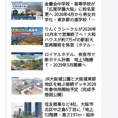
金蘭会中学校・高等学校が
業施設も開発へ【2032年以
「広尾学園大阪」に校名変
降開業】
更へ 2028年4月から男女共
学化・東京都の進学校「広
尾学園」と教育連携
りんくうシークルが2026年
10月末で営業終了へ！大和
ハウスが約7万㎡の駅前大
型再開発を発表（ホテル開
発の可能性も）
ロイヤルホテル、奈良市で
新ホテル計画 地上5階建
て・2029年5月開業へ
JR大阪城公園と大阪城東部
地区を結ぶ接続デッキ2028
年春供用開始予定（完成予
想図公開）
住友商事など4社、大阪市
北区中之島5丁目に「地上
52階建・高さ197ｍ・延床