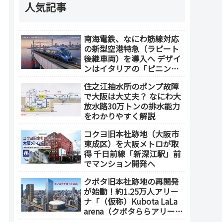
人気記事
南海電鉄、なにわ筋線対応
の新型空港特急（ラピート
後継車両）を導入へ デザイ
ンはイタリアの「ピニンフ
ァリーナ」が担当
住之江抽水所のポンプ故障
で大阪は大丈夫？ なにわ大
放水路30万トンの排水能力
をわかりやすく解説
コクヨ旧本社跡地（大阪市
東成区）を大阪メトロが取
得 千日前線「新深江駅」前
でマンション開発へ
クボタ旧本社跡地の再開発
が始動！約1.25万人アリー
ナ「（仮称）Kubota LaLa
arena（クボタららアリー
ナ）」を整備 ホテル・商