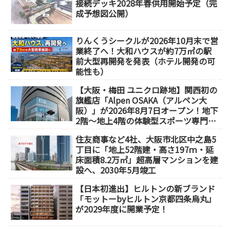
接続デッキ2028年春供用開始予定（完
成予想図公開）
りんくうシークルが2026年10月末で営
業終了へ！大和ハウスが約7万㎡の駅
前大型再開発を発表（ホテル開発の可
能性も）
【大阪・梅田 ユニクロ跡地】関西初の
旗艦店「Alpen OSAKA（アルペン大
阪）」が2026年8月7日オープン！地下
2階～地上4階の体験型スポーツ専門店
が誕生
住友商事など4社、大阪市北区中之島5
丁目に「地上52階建・高さ197ｍ・延
床面積8.2万㎡」超高層マンションを建
設へ、2030年5月竣工
【日本初進出】ヒルトンの新ブランド
「モットーbyヒルトン京都四条烏丸」
が2029年度に開業予定！