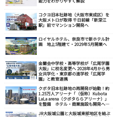
能力をわかりやすく解説
コクヨ旧本社跡地（大阪市東成区）を
大阪メトロが取得 千日前線「新深江
駅」前でマンション開発へ
ロイヤルホテル、奈良市で新ホテル計
画 地上5階建て・2029年5月開業へ
金蘭会中学校・高等学校が「広尾学園
大阪」に校名変更へ 2028年4月から男
女共学化・東京都の進学校「広尾学
園」と教育連携
クボタ旧本社跡地の再開発が始動！約
1.25万人アリーナ「（仮称）Kubota
LaLa arena（クボタららアリーナ）」
を整備 ホテル・商業施設も開発へ
【2032年以降開業】
JR大阪城公園と大阪城東部地区を結ぶ