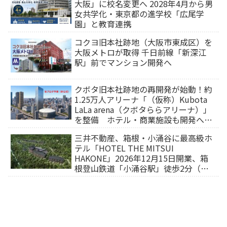
大阪」に校名変更へ 2028年4月から男
女共学化・東京都の進学校「広尾学
園」と教育連携
コクヨ旧本社跡地（大阪市東成区）を
大阪メトロが取得 千日前線「新深江
駅」前でマンション開発へ
クボタ旧本社跡地の再開発が始動！約
1.25万人アリーナ「（仮称）Kubota
LaLa arena（クボタららアリーナ）」
を整備 ホテル・商業施設も開発へ
【2032年以降開業】
三井不動産、箱根・小涌谷に最高級ホ
テル「HOTEL THE MITSUI
HAKONE」2026年12月15日開業、箱
根登山鉄道「小涌谷駅」徒歩2分（旅
行サイトから予約可能）