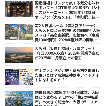
国産柑橘ドリンクと旅する気分を味わ
えるカフェ「CITRUS JOURNEY（シト
ラスジャーニー）」2026年7月23日
オープン（大阪メトロ「本町駅」徒歩
1分）
第2大阪城ホール（森之宮アリーナ）
大阪メトロと三菱地所の共同開発 大阪
メトロ「森之宮新駅」も整備へ（事業
費1000億円）2028年度以降の開業
（大阪城東部地区1.5期開発）
大阪府（仮称）吹田・万博アリーナ
（1万8000人収容）2029年開業予定だ
が2025年11月現在で未着工
村上ファンドが近鉄・京阪株を取得し
た狙いとは？阪急阪神はホワイトナイ
トになれるのか？
副首都法が2026年7月24日成立、大阪
はどう変わる？ 日本の「第2の中枢都
市」へ大きく前進か、大阪の5エリア