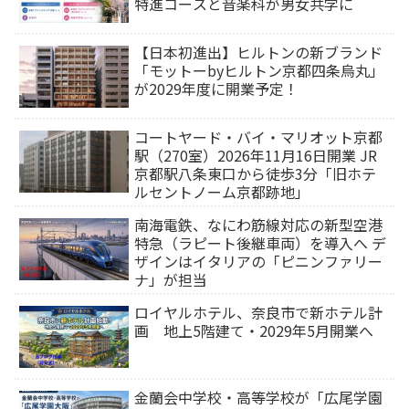
特進コースと音楽科が男女共学に
【日本初進出】ヒルトンの新ブランド
「モットーbyヒルトン京都四条烏丸」
が2029年度に開業予定！
コートヤード・バイ・マリオット京都
駅（270室）2026年11月16日開業 JR
京都駅八条東口から徒歩3分「旧ホテ
ルセントノーム京都跡地」
南海電鉄、なにわ筋線対応の新型空港
特急（ラピート後継車両）を導入へ デ
ザインはイタリアの「ピニンファリー
ナ」が担当
ロイヤルホテル、奈良市で新ホテル計
画 地上5階建て・2029年5月開業へ
金蘭会中学校・高等学校が「広尾学園