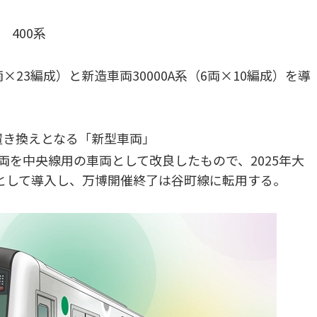
400系
×23編成）と新造車両30000A系（6両×10編成）を導
の置き換えとなる「新型車両」
車両を中央線用の車両として改良したもので、2025年大
として導入し、万博開催終了は谷町線に転用する。