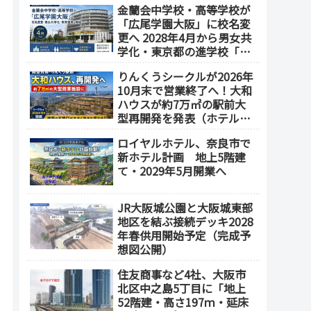
金蘭会中学校・高等学校が
業施設も開発へ【2032年以
「広尾学園大阪」に校名変
降開業】
更へ 2028年4月から男女共
学化・東京都の進学校「広
尾学園」と教育連携
りんくうシークルが2026年
10月末で営業終了へ！大和
ハウスが約7万㎡の駅前大
型再開発を発表（ホテル開
発の可能性も）
ロイヤルホテル、奈良市で
新ホテル計画 地上5階建
て・2029年5月開業へ
JR大阪城公園と大阪城東部
地区を結ぶ接続デッキ2028
年春供用開始予定（完成予
想図公開）
住友商事など4社、大阪市
北区中之島5丁目に「地上
52階建・高さ197ｍ・延床