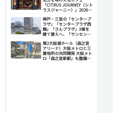
「CITRUS JOURNEY（シト
ラスジャーニー）」2026年
7月23日 オープン（大阪
神戸・三宮の「センタープ
メトロ「本町駅」徒歩1
ラザ」「センタープラザ西
分）
館」「さんプラザ」3棟を
建て替えへ、「サンセンタ
ープラザ地区再開発協議
第2大阪城ホール（森之宮
会」が2026年7月発足
アリーナ）大阪メトロと三
菱地所の共同開発 大阪メト
ロ「森之宮新駅」も整備へ
（事業費1000億円）2028年
度以降の開業（大阪城東部
地区1.5期開発）