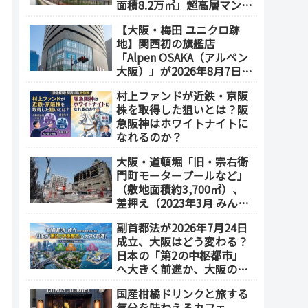
面積8.2万㎡」超高層マンシ
ョンを建設へ、2030年5月
【大阪・梅田 ユニクロ跡
竣工
地】関西初の旗艦店
「Alpen OSAKA（アルペン
大阪）」が2026年8月7日オ
ープン！地下2階～地上4階
村上ファンドが近鉄・京阪
の体験型スポーツ専門店が
株を取得した狙いとは？阪
誕生
急阪神はホワイトナイトに
なれるのか？
大阪・道頓堀「旧・宗右衛
門町モータープールなど」
（敷地面積約3,700㎡）、
差押え（2023年3月 みんな
で大家さん・グループが取
副首都法が2026年7月24日
得）
成立、大阪はどう変わる？
日本の「第2の中枢都市」
へ大きく前進か、大阪の5
エリアを拠点化か？
国産柑橘ドリンクと旅する
気分を味わえるカフェ