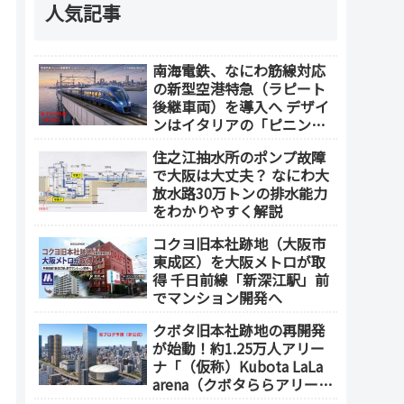
人気記事
南海電鉄、なにわ筋線対応
の新型空港特急（ラピート
後継車両）を導入へ デザイ
ンはイタリアの「ピニンフ
ァリーナ」が担当
住之江抽水所のポンプ故障
で大阪は大丈夫？ なにわ大
放水路30万トンの排水能力
をわかりやすく解説
コクヨ旧本社跡地（大阪市
東成区）を大阪メトロが取
得 千日前線「新深江駅」前
でマンション開発へ
クボタ旧本社跡地の再開発
が始動！約1.25万人アリー
ナ「（仮称）Kubota LaLa
arena（クボタららアリー
ナ）」を整備 ホテル・商