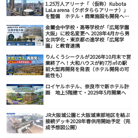
1.25万人アリーナ「（仮称）Kubota
LaLa arena（クボタららアリーナ）」
を整備 ホテル・商業施設も開発へ
【2032年以降開業】
金蘭会中学校・高等学校が「広尾学園
大阪」に校名変更へ 2028年4月から男
女共学化・東京都の進学校「広尾学
園」と教育連携
りんくうシークルが2026年10月末で営
業終了へ！大和ハウスが約7万㎡の駅
前大型再開発を発表（ホテル開発の可
能性も）
ロイヤルホテル、奈良市で新ホテル計
画 地上5階建て・2029年5月開業へ
JR大阪城公園と大阪城東部地区を結ぶ
接続デッキ2028年春供用開始予定（完
成予想図公開）