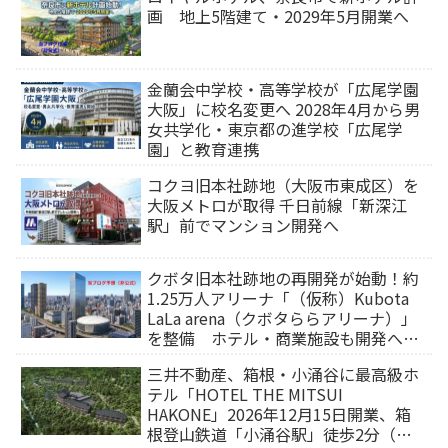
画 地上5階建て・2029年5月開業へ
金蘭会中学校・高等学校が「広尾学園
大阪」に校名変更へ 2028年4月から男
女共学化・東京都の進学校「広尾学
園」と教育連携
コクヨ旧本社跡地（大阪市東成区）を
大阪メトロが取得 千日前線「新深江
駅」前でマンション開発へ
クボタ旧本社跡地の再開発が始動！約
1.25万人アリーナ「（仮称）Kubota
LaLa arena（クボタららアリーナ）」
を整備 ホテル・商業施設も開発へ
【2032年以降開業】
三井不動産、箱根・小涌谷に最高級ホ
テル「HOTEL THE MITSUI
HAKONE」2026年12月15日開業、箱
根登山鉄道「小涌谷駅」徒歩2分（旅