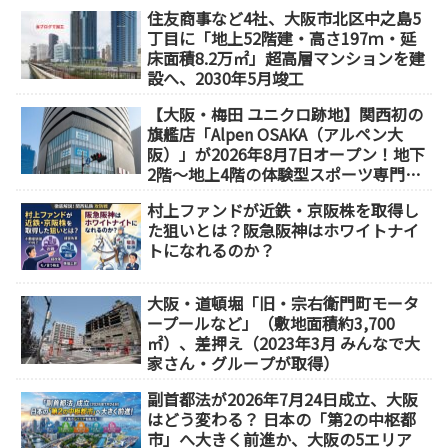
住友商事など4社、大阪市北区中之島5
丁目に「地上52階建・高さ197ｍ・延
床面積8.2万㎡」超高層マンションを建
設へ、2030年5月竣工
【大阪・梅田 ユニクロ跡地】関西初の
旗艦店「Alpen OSAKA（アルペン大
阪）」が2026年8月7日オープン！地下
2階～地上4階の体験型スポーツ専門店
が誕生
村上ファンドが近鉄・京阪株を取得し
た狙いとは？阪急阪神はホワイトナイ
トになれるのか？
大阪・道頓堀「旧・宗右衛門町モータ
ープールなど」（敷地面積約3,700
㎡）、差押え（2023年3月 みんなで大
家さん・グループが取得）
副首都法が2026年7月24日成立、大阪
はどう変わる？ 日本の「第2の中枢都
市」へ大きく前進か、大阪の5エリア