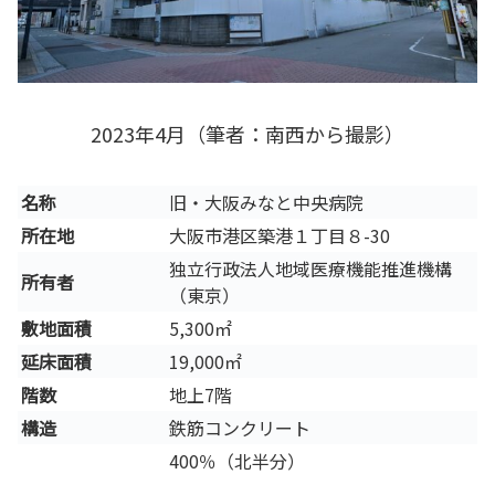
2023年4月（筆者：南西から撮影）
名称
旧・大阪みなと中央病院
所在地
大阪市港区築港１丁目８-30
独立行政法人地域医療機能推進機構
所有者
（東京）
敷地面積
5,300㎡
延床面積
19,000㎡
階数
地上7階
構造
鉄筋コンクリート
400％（北半分）