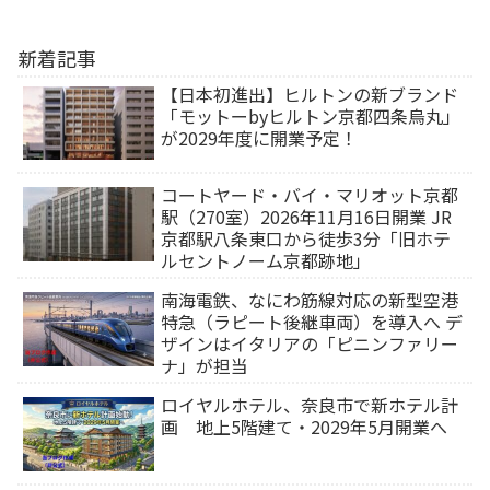
新着記事
【日本初進出】ヒルトンの新ブランド
「モットーbyヒルトン京都四条烏丸」
が2029年度に開業予定！
コートヤード・バイ・マリオット京都
駅（270室）2026年11月16日開業 JR
京都駅八条東口から徒歩3分「旧ホテ
ルセントノーム京都跡地」
南海電鉄、なにわ筋線対応の新型空港
特急（ラピート後継車両）を導入へ デ
ザインはイタリアの「ピニンファリー
ナ」が担当
ロイヤルホテル、奈良市で新ホテル計
画 地上5階建て・2029年5月開業へ