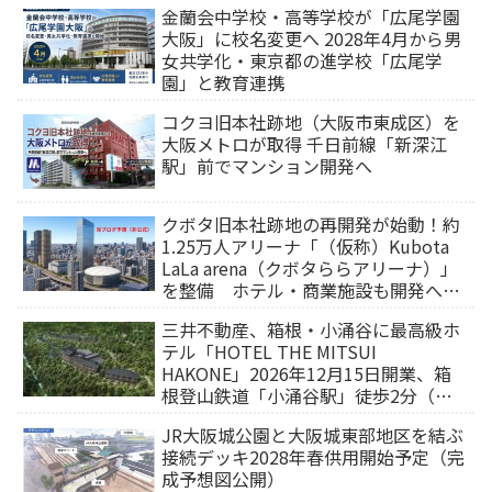
金蘭会中学校・高等学校が「広尾学園
大阪」に校名変更へ 2028年4月から男
女共学化・東京都の進学校「広尾学
園」と教育連携
コクヨ旧本社跡地（大阪市東成区）を
大阪メトロが取得 千日前線「新深江
駅」前でマンション開発へ
クボタ旧本社跡地の再開発が始動！約
1.25万人アリーナ「（仮称）Kubota
LaLa arena（クボタららアリーナ）」
を整備 ホテル・商業施設も開発へ
【2032年以降開業】
三井不動産、箱根・小涌谷に最高級ホ
テル「HOTEL THE MITSUI
HAKONE」2026年12月15日開業、箱
根登山鉄道「小涌谷駅」徒歩2分（旅
行サイトから予約可能）
JR大阪城公園と大阪城東部地区を結ぶ
接続デッキ2028年春供用開始予定（完
成予想図公開）