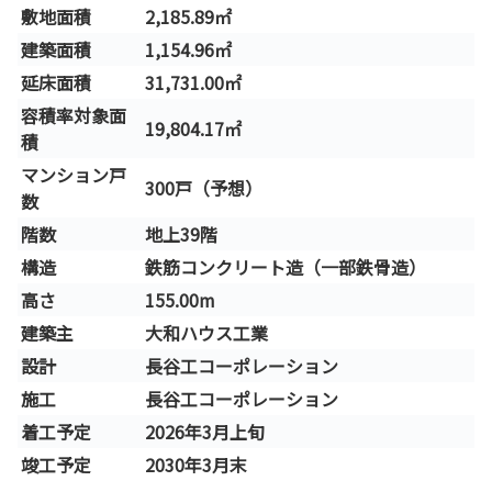
敷地面積
2,185.89㎡
建築面積
1,154.96㎡
延床面積
31,731.00㎡
容積率対象面
19,804.17㎡
積
マンション戸
300戸（予想）
数
階数
地上39階
構造
鉄筋コンクリート造（一部鉄骨造）
高さ
155.00m
建築主
大和ハウス工業
設計
長谷工コーポレーション
施工
長谷工コーポレーション
着工予定
2026年3月上旬
竣工予定
2030年3月末