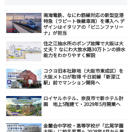
南海電鉄、なにわ筋線対応の新型空港
特急（ラピート後継車両）を導入へ デ
ザインはイタリアの「ピニンファリー
ナ」が担当
住之江抽水所のポンプ故障で大阪は大
丈夫？ なにわ大放水路30万トンの排水
能力をわかりやすく解説
コクヨ旧本社跡地（大阪市東成区）を
大阪メトロが取得 千日前線「新深江
駅」前でマンション開発へ
ロイヤルホテル、奈良市で新ホテル計
画 地上5階建て・2029年5月開業へ
金蘭会中学校・高等学校が「広尾学園
大阪」に校名変更へ 2028年4月から男