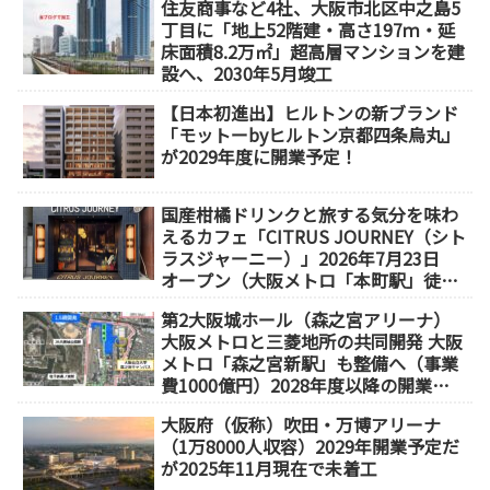
住友商事など4社、大阪市北区中之島5
丁目に「地上52階建・高さ197ｍ・延
床面積8.2万㎡」超高層マンションを建
設へ、2030年5月竣工
【日本初進出】ヒルトンの新ブランド
「モットーbyヒルトン京都四条烏丸」
が2029年度に開業予定！
国産柑橘ドリンクと旅する気分を味わ
えるカフェ「CITRUS JOURNEY（シト
ラスジャーニー）」2026年7月23日
オープン（大阪メトロ「本町駅」徒歩
1分）
第2大阪城ホール（森之宮アリーナ）
大阪メトロと三菱地所の共同開発 大阪
メトロ「森之宮新駅」も整備へ（事業
費1000億円）2028年度以降の開業
（大阪城東部地区1.5期開発）
大阪府（仮称）吹田・万博アリーナ
（1万8000人収容）2029年開業予定だ
が2025年11月現在で未着工