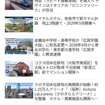
特急（ラピート後継車両）を導入へ デ
ザインはイタリアの「ピニンファリー
ナ」が担当
ロイヤルホテル、奈良市で新ホテル計
画 地上5階建て・2029年5月開業へ
金蘭会中学校・高等学校が「広尾学園
大阪」に校名変更へ 2028年4月から男
女共学化・東京都の進学校「広尾学
園」と教育連携
コクヨ旧本社跡地（大阪市東成区）を
大阪メトロが取得 千日前線「新深江
駅」前でマンション開発へ
クボタ旧本社跡地の再開発が始動！約
1.25万人アリーナ「（仮称）Kubota
LaLa arena（クボタららアリーナ）」
を整備 ホテル・商業施設も開発へ
【2032年以降開業】