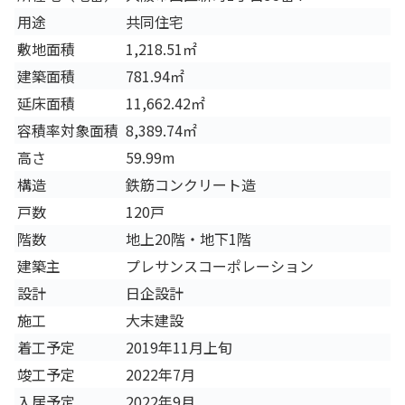
用途
共同住宅
敷地面積
1,218.51㎡
建築面積
781.94㎡
延床面積
11,662.42㎡
容積率対象面積
8,389.74㎡
高さ
59.99m
構造
鉄筋コンクリート造
戸数
120戸
階数
地上20階・地下1階
建築主
プレサンスコーポレーション
設計
日企設計
施工
大末建設
着工予定
2019年11月上旬
竣工予定
2022年7月
入居予定
2022年9月