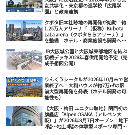
女共学化・東京都の進学校「広尾学
園」と教育連携
クボタ旧本社跡地の再開発が始動！約
1.25万人アリーナ「（仮称）Kubota
LaLa arena（クボタららアリーナ）」
を整備 ホテル・商業施設も開発へ
【2032年以降開業】
JR大阪城公園と大阪城東部地区を結ぶ
接続デッキ2028年春供用開始予定（完
成予想図公開）
りんくうシークルが2026年10月末で営
業終了へ！大和ハウスが約7万㎡の駅
前大型再開発を発表（ホテル開発の可
能性も）
【大阪・梅田 ユニクロ跡地】関西初の
旗艦店「Alpen OSAKA（アルペン大
阪）」が2026年8月7日オープン！地下
2階～地上4階の体験型スポーツ専門店
が誕生