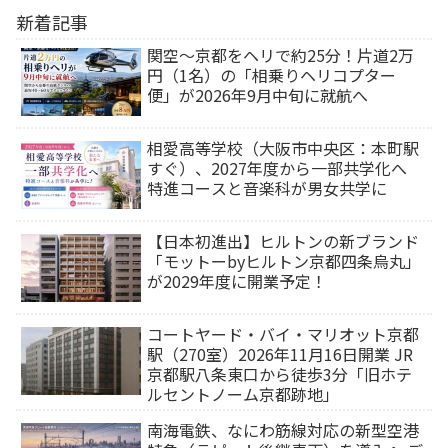
新着記事
関空～京都をヘリで約25分！片道2万
円（1名）の「相乗りヘリコプター
便」が2026年9月中旬に就航へ
相愛高等学校（大阪市中央区：本町駅
すぐ）、2027年度から一部共学化へ
特進コースと音楽科が男女共学に
【日本初進出】ヒルトンの新ブランド
「モットーbyヒルトン京都四条烏丸」
が2029年度に開業予定！
コートヤード・バイ・マリオット京都
駅（270室）2026年11月16日開業 JR
京都駅八条東口から徒歩3分「旧ホテ
ルセントノーム京都跡地」
南海電鉄、なにわ筋線対応の新型空港