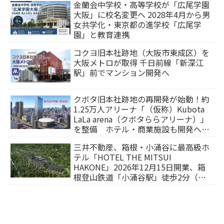
金蘭会中学校・高等学校が「広尾学園
大阪」に校名変更へ 2028年4月から男
女共学化・東京都の進学校「広尾学
園」と教育連携
コクヨ旧本社跡地（大阪市東成区）を
大阪メトロが取得 千日前線「新深江
駅」前でマンション開発へ
クボタ旧本社跡地の再開発が始動！約
1.25万人アリーナ「（仮称）Kubota
LaLa arena（クボタららアリーナ）」
を整備 ホテル・商業施設も開発へ
【2032年以降開業】
三井不動産、箱根・小涌谷に最高級ホ
テル「HOTEL THE MITSUI
HAKONE」2026年12月15日開業、箱
根登山鉄道「小涌谷駅」徒歩2分（旅
行サイトから予約可能）