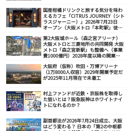
国産柑橘ドリンクと旅する気分を味わ
えるカフェ「CITRUS JOURNEY（シト
ラスジャーニー）」2026年7月23日
オープン（大阪メトロ「本町駅」徒歩
1分）
第2大阪城ホール（森之宮アリーナ）
大阪メトロと三菱地所の共同開発 大阪
メトロ「森之宮新駅」も整備へ（事業
費1000億円）2028年度以降の開業
（大阪城東部地区1.5期開発）
大阪府（仮称）吹田・万博アリーナ
（1万8000人収容）2029年開業予定だ
が2025年11月現在で未着工
村上ファンドが近鉄・京阪株を取得し
た狙いとは？阪急阪神はホワイトナイ
トになれるのか？
副首都法が2026年7月24日成立、大阪
はどう変わる？ 日本の「第2の中枢都