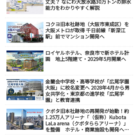
丈夫？ なにわ大放水路30万トンの排水
能力をわかりやすく解説
コクヨ旧本社跡地（大阪市東成区）を
大阪メトロが取得 千日前線「新深江
駅」前でマンション開発へ
ロイヤルホテル、奈良市で新ホテル計
画 地上5階建て・2029年5月開業へ
金蘭会中学校・高等学校が「広尾学園
大阪」に校名変更へ 2028年4月から男
女共学化・東京都の進学校「広尾学
園」と教育連携
クボタ旧本社跡地の再開発が始動！約
1.25万人アリーナ「（仮称）Kubota
LaLa arena（クボタららアリーナ）」
を整備 ホテル・商業施設も開発へ
【2032年以降開業】