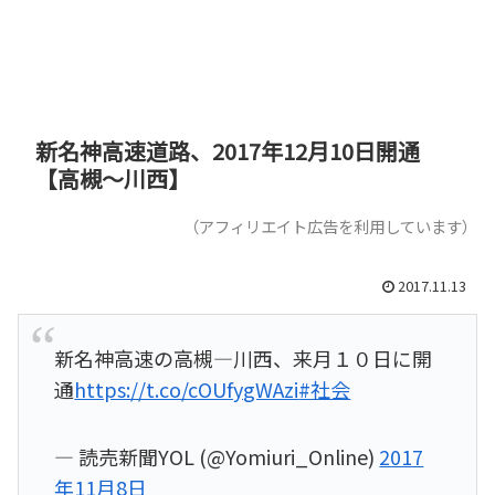
新名神高速道路、2017年12月10日開通
【高槻～川西】
（アフィリエイト広告を利用しています）
2017.11.13
新名神高速の高槻―川西、来月１０日に開
通
https://t.co/cOUfygWAzi
#社会
— 読売新聞YOL (@Yomiuri_Online)
2017
年11月8日