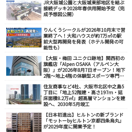
JR大阪城公園と大阪城東部地区を結ぶ
接続デッキ2028年春供用開始予定（完
成予想図公開）
りんくうシークルが2026年10月末で営
業終了へ！大和ハウスが約7万㎡の駅
前大型再開発を発表（ホテル開発の可
能性も）
【大阪・梅田 ユニクロ跡地】関西初の
旗艦店「Alpen OSAKA（アルペン大
阪）」が2026年8月7日オープン！地下
2階～地上4階の体験型スポーツ専門店
が誕生
住友商事など4社、大阪市北区中之島5
丁目に「地上52階建・高さ197ｍ・延
床面積8.2万㎡」超高層マンションを建
設へ、2030年5月竣工
【日本初進出】ヒルトンの新ブランド
「モットーbyヒルトン京都四条烏丸」
が2029年度に開業予定！