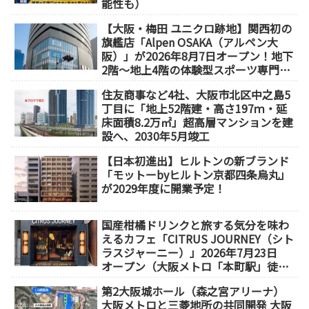
能性も）
【大阪・梅田 ユニクロ跡地】関西初の
旗艦店「Alpen OSAKA（アルペン大
阪）」が2026年8月7日オープン！地下
2階～地上4階の体験型スポーツ専門店
が誕生
住友商事など4社、大阪市北区中之島5
丁目に「地上52階建・高さ197ｍ・延
床面積8.2万㎡」超高層マンションを建
設へ、2030年5月竣工
【日本初進出】ヒルトンの新ブランド
「モットーbyヒルトン京都四条烏丸」
が2029年度に開業予定！
国産柑橘ドリンクと旅する気分を味わ
えるカフェ「CITRUS JOURNEY（シト
ラスジャーニー）」2026年7月23日
オープン（大阪メトロ「本町駅」徒歩
1分）
第2大阪城ホール（森之宮アリーナ）
大阪メトロと三菱地所の共同開発 大阪