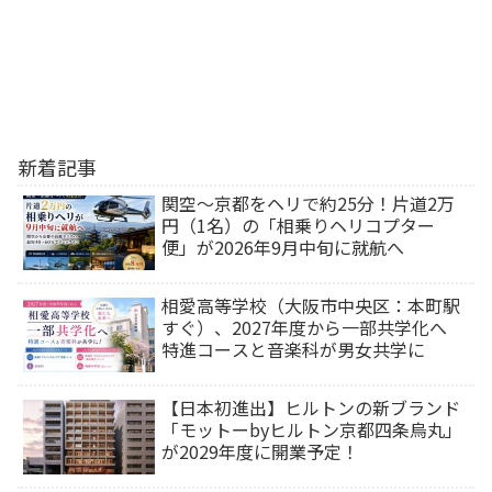
新着記事
関空～京都をヘリで約25分！片道2万
円（1名）の「相乗りヘリコプター
便」が2026年9月中旬に就航へ
相愛高等学校（大阪市中央区：本町駅
すぐ）、2027年度から一部共学化へ
特進コースと音楽科が男女共学に
【日本初進出】ヒルトンの新ブランド
「モットーbyヒルトン京都四条烏丸」
が2029年度に開業予定！