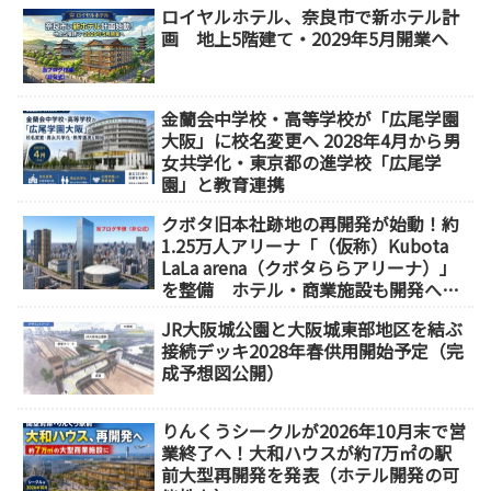
ロイヤルホテル、奈良市で新ホテル計
画 地上5階建て・2029年5月開業へ
金蘭会中学校・高等学校が「広尾学園
大阪」に校名変更へ 2028年4月から男
女共学化・東京都の進学校「広尾学
園」と教育連携
クボタ旧本社跡地の再開発が始動！約
1.25万人アリーナ「（仮称）Kubota
LaLa arena（クボタららアリーナ）」
を整備 ホテル・商業施設も開発へ
【2032年以降開業】
JR大阪城公園と大阪城東部地区を結ぶ
接続デッキ2028年春供用開始予定（完
成予想図公開）
りんくうシークルが2026年10月末で営
業終了へ！大和ハウスが約7万㎡の駅
前大型再開発を発表（ホテル開発の可