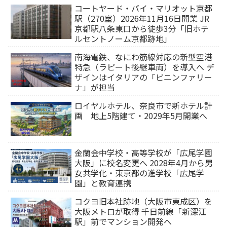
コートヤード・バイ・マリオット京都
駅（270室）2026年11月16日開業 JR
京都駅八条東口から徒歩3分「旧ホテ
ルセントノーム京都跡地」
南海電鉄、なにわ筋線対応の新型空港
特急（ラピート後継車両）を導入へ デ
ザインはイタリアの「ピニンファリー
ナ」が担当
ロイヤルホテル、奈良市で新ホテル計
画 地上5階建て・2029年5月開業へ
金蘭会中学校・高等学校が「広尾学園
大阪」に校名変更へ 2028年4月から男
女共学化・東京都の進学校「広尾学
園」と教育連携
コクヨ旧本社跡地（大阪市東成区）を
大阪メトロが取得 千日前線「新深江
駅」前でマンション開発へ