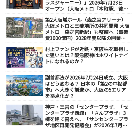
ラスジャーニー）」2026年7月23日
オープン（大阪メトロ「本町駅」徒歩
1分）
第2大阪城ホール（森之宮アリーナ）
大阪メトロと三菱地所の共同開発 大阪
メトロ「森之宮新駅」も整備へ（事業
費1000億円）2028年度以降の開業
（大阪城東部地区1.5期開発）
村上ファンドが近鉄・京阪株を取得し
た狙いとは？阪急阪神はホワイトナイ
トになれるのか？
副首都法が2026年7月24日成立、大阪
はどう変わる？ 日本の「第2の中枢都
市」へ大きく前進か、大阪の5エリア
を拠点化か？
神戸・三宮の「センタープラザ」「セ
ンタープラザ西館」「さんプラザ」3
棟を建て替えへ、「サンセンタープラ
ザ地区再開発協議会」が2026年7月発
足