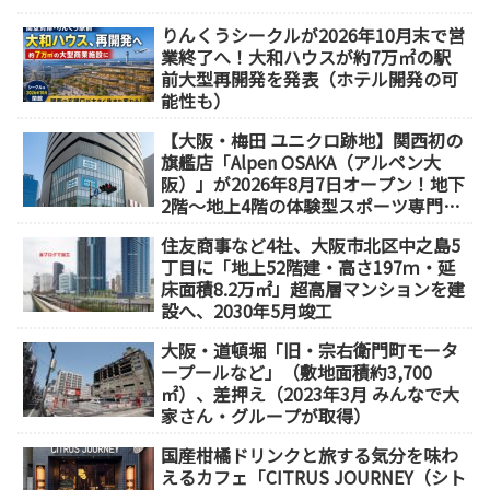
りんくうシークルが2026年10月末で営
業終了へ！大和ハウスが約7万㎡の駅
前大型再開発を発表（ホテル開発の可
能性も）
【大阪・梅田 ユニクロ跡地】関西初の
旗艦店「Alpen OSAKA（アルペン大
阪）」が2026年8月7日オープン！地下
2階～地上4階の体験型スポーツ専門店
が誕生
住友商事など4社、大阪市北区中之島5
丁目に「地上52階建・高さ197ｍ・延
床面積8.2万㎡」超高層マンションを建
設へ、2030年5月竣工
大阪・道頓堀「旧・宗右衛門町モータ
ープールなど」（敷地面積約3,700
㎡）、差押え（2023年3月 みんなで大
家さん・グループが取得）
国産柑橘ドリンクと旅する気分を味わ
えるカフェ「CITRUS JOURNEY（シト