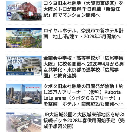
コクヨ旧本社跡地（大阪市東成区）を
大阪メトロが取得 千日前線「新深江
駅」前でマンション開発へ
ロイヤルホテル、奈良市で新ホテル計
画 地上5階建て・2029年5月開業へ
金蘭会中学校・高等学校が「広尾学園
大阪」に校名変更へ 2028年4月から男
女共学化・東京都の進学校「広尾学
園」と教育連携
クボタ旧本社跡地の再開発が始動！約
1.25万人アリーナ「（仮称）Kubota
LaLa arena（クボタららアリーナ）」
を整備 ホテル・商業施設も開発へ
【2032年以降開業】
JR大阪城公園と大阪城東部地区を結ぶ
接続デッキ2028年春供用開始予定（完
成予想図公開）