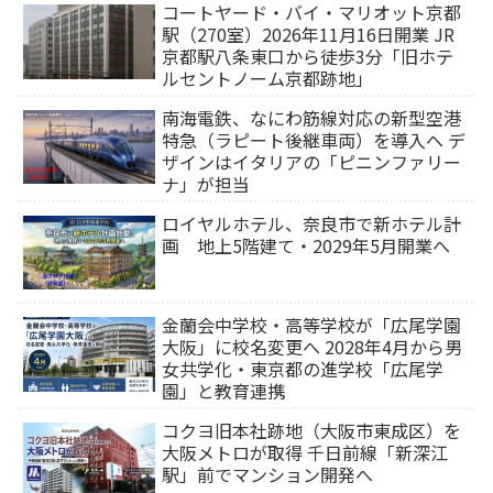
コートヤード・バイ・マリオット京都
駅（270室）2026年11月16日開業 JR
京都駅八条東口から徒歩3分「旧ホテ
ルセントノーム京都跡地」
南海電鉄、なにわ筋線対応の新型空港
特急（ラピート後継車両）を導入へ デ
ザインはイタリアの「ピニンファリー
ナ」が担当
ロイヤルホテル、奈良市で新ホテル計
画 地上5階建て・2029年5月開業へ
金蘭会中学校・高等学校が「広尾学園
大阪」に校名変更へ 2028年4月から男
女共学化・東京都の進学校「広尾学
園」と教育連携
コクヨ旧本社跡地（大阪市東成区）を
大阪メトロが取得 千日前線「新深江
駅」前でマンション開発へ