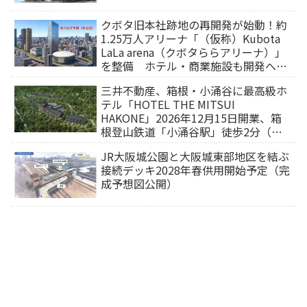
クボタ旧本社跡地の再開発が始動！約
1.25万人アリーナ「（仮称）Kubota
LaLa arena（クボタららアリーナ）」
を整備 ホテル・商業施設も開発へ
【2032年以降開業】
三井不動産、箱根・小涌谷に最高級ホ
テル「HOTEL THE MITSUI
HAKONE」2026年12月15日開業、箱
根登山鉄道「小涌谷駅」徒歩2分（旅
行サイトから予約可能）
JR大阪城公園と大阪城東部地区を結ぶ
接続デッキ2028年春供用開始予定（完
成予想図公開）