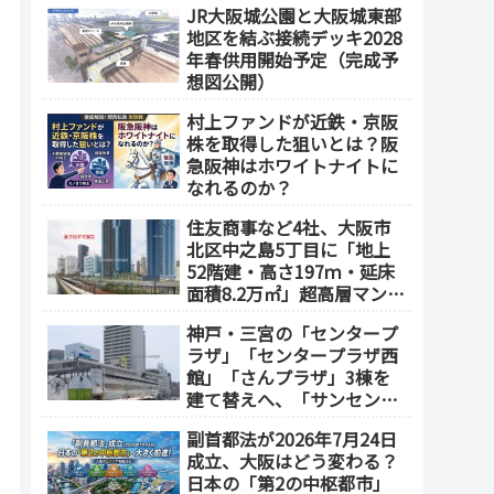
JR大阪城公園と大阪城東部
地区を結ぶ接続デッキ2028
年春供用開始予定（完成予
想図公開）
村上ファンドが近鉄・京阪
株を取得した狙いとは？阪
急阪神はホワイトナイトに
なれるのか？
住友商事など4社、大阪市
北区中之島5丁目に「地上
52階建・高さ197ｍ・延床
面積8.2万㎡」超高層マンシ
ョンを建設へ、2030年5月
神戸・三宮の「センタープ
竣工
ラザ」「センタープラザ西
館」「さんプラザ」3棟を
建て替えへ、「サンセンタ
ープラザ地区再開発協議
副首都法が2026年7月24日
会」が2026年7月発足
成立、大阪はどう変わる？
日本の「第2の中枢都市」