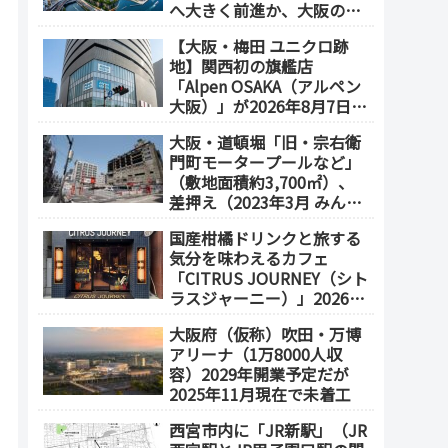
へ大きく前進か、大阪の5
エリアを拠点化か？
【大阪・梅田 ユニクロ跡
地】関西初の旗艦店
「Alpen OSAKA（アルペン
大阪）」が2026年8月7日オ
ープン！地下2階～地上4階
大阪・道頓堀「旧・宗右衛
の体験型スポーツ専門店が
門町モータープールなど」
誕生
（敷地面積約3,700㎡）、
差押え（2023年3月 みんな
で大家さん・グループが取
国産柑橘ドリンクと旅する
得）
気分を味わえるカフェ
「CITRUS JOURNEY（シト
ラスジャーニー）」2026年
7月23日 オープン（大阪
大阪府（仮称）吹田・万博
メトロ「本町駅」徒歩1
アリーナ（1万8000人収
分）
容）2029年開業予定だが
2025年11月現在で未着工
西宮市内に「JR新駅」（JR