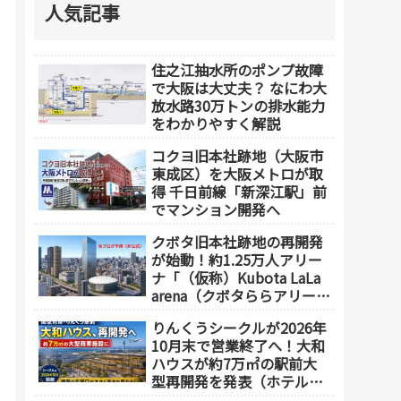
人気記事
住之江抽水所のポンプ故障
で大阪は大丈夫？ なにわ大
放水路30万トンの排水能力
をわかりやすく解説
コクヨ旧本社跡地（大阪市
東成区）を大阪メトロが取
得 千日前線「新深江駅」前
でマンション開発へ
クボタ旧本社跡地の再開発
が始動！約1.25万人アリー
ナ「（仮称）Kubota LaLa
arena（クボタららアリー
ナ）」を整備 ホテル・商
りんくうシークルが2026年
業施設も開発へ【2032年以
10月末で営業終了へ！大和
降開業】
ハウスが約7万㎡の駅前大
型再開発を発表（ホテル開
発の可能性も）