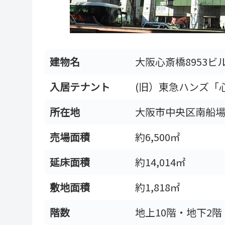
建物名
大阪心斎橋8953ビ
入居テナント
(旧）東急ハンズ「
所在地
大阪市中央区南船場3-
売場面積
約6,500㎡
延床面積
約14,014㎡
敷地面積
約1,818㎡
階数
地上10階・地下2階