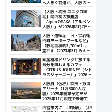
へ大きく前進か、大阪の5
エリアを拠点化か？
【大阪・梅田 ユニクロ跡
地】関西初の旗艦店
「Alpen OSAKA（アルペン
大阪）」が2026年8月7日オ
ープン！地下2階～地上4階
大阪・道頓堀「旧・宗右衛
の体験型スポーツ専門店が
門町モータープールなど」
誕生
（敷地面積約3,700㎡）、
差押え（2023年3月 みんな
で大家さん・グループが取
国産柑橘ドリンクと旅する
得）
気分を味わえるカフェ
「CITRUS JOURNEY（シト
ラスジャーニー）」2026年
7月23日 オープン（大阪
大阪府（仮称）吹田・万博
メトロ「本町駅」徒歩1
アリーナ（1万8000人収
分）
容）2029年開業予定だが
2025年11月現在で未着工
西宮市内に「JR新駅」（JR