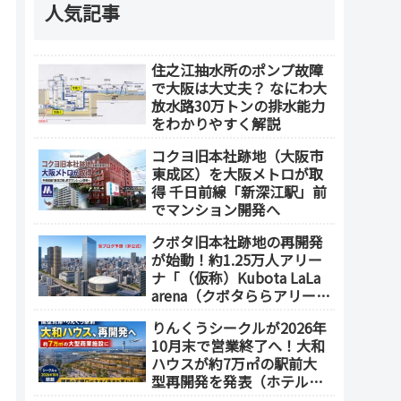
人気記事
住之江抽水所のポンプ故障
で大阪は大丈夫？ なにわ大
放水路30万トンの排水能力
をわかりやすく解説
コクヨ旧本社跡地（大阪市
東成区）を大阪メトロが取
得 千日前線「新深江駅」前
でマンション開発へ
クボタ旧本社跡地の再開発
が始動！約1.25万人アリー
ナ「（仮称）Kubota LaLa
arena（クボタららアリー
ナ）」を整備 ホテル・商
りんくうシークルが2026年
業施設も開発へ【2032年以
10月末で営業終了へ！大和
降開業】
ハウスが約7万㎡の駅前大
型再開発を発表（ホテル開
発の可能性も）