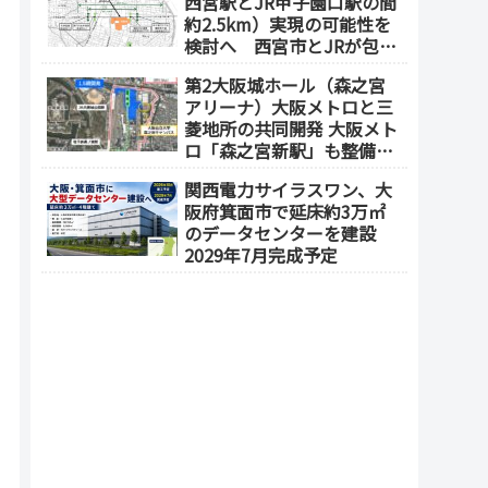
西宮駅とJR甲子園口駅の間
約2.5km）実現の可能性を
検討へ 西宮市とJRが包括
連携協定を締結（津門飯田
第2大阪城ホール（森之宮
町外工場等跡地）
アリーナ）大阪メトロと三
菱地所の共同開発 大阪メト
ロ「森之宮新駅」も整備へ
（事業費1000億円）2028年
関西電力サイラスワン、大
度以降の開業（大阪城東部
阪府箕面市で延床約3万㎡
地区1.5期開発）
のデータセンターを建設
2029年7月完成予定