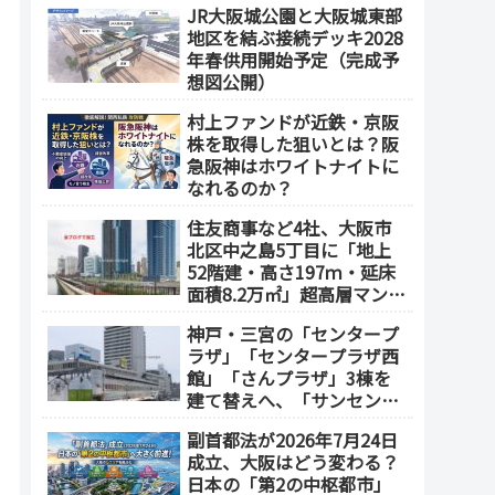
JR大阪城公園と大阪城東部
地区を結ぶ接続デッキ2028
年春供用開始予定（完成予
想図公開）
村上ファンドが近鉄・京阪
株を取得した狙いとは？阪
急阪神はホワイトナイトに
なれるのか？
住友商事など4社、大阪市
北区中之島5丁目に「地上
52階建・高さ197ｍ・延床
面積8.2万㎡」超高層マンシ
ョンを建設へ、2030年5月
神戸・三宮の「センタープ
竣工
ラザ」「センタープラザ西
館」「さんプラザ」3棟を
建て替えへ、「サンセンタ
ープラザ地区再開発協議
副首都法が2026年7月24日
会」が2026年7月発足
成立、大阪はどう変わる？
日本の「第2の中枢都市」