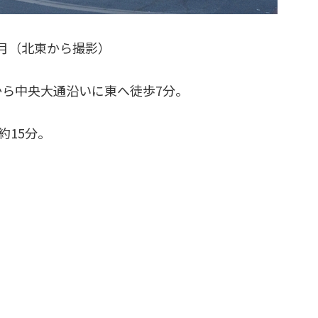
年2月（北東から撮影）
から中央大通沿いに東へ徒歩7分。
約15分。