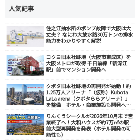
人気記事
住之江抽水所のポンプ故障で大阪は大
丈夫？ なにわ大放水路30万トンの排水
能力をわかりやすく解説
コクヨ旧本社跡地（大阪市東成区）を
大阪メトロが取得 千日前線「新深江
駅」前でマンション開発へ
クボタ旧本社跡地の再開発が始動！約
1.25万人アリーナ「（仮称）Kubota
LaLa arena（クボタららアリーナ）」
を整備 ホテル・商業施設も開発へ
【2032年以降開業】
りんくうシークルが2026年10月末で営
業終了へ！大和ハウスが約7万㎡の駅
前大型再開発を発表（ホテル開発の可
能性も）