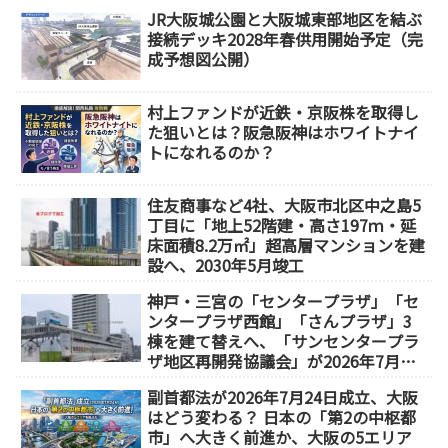
JR大阪城公園と大阪城東部地区を結ぶ
接続デッキ2028年春供用開始予定（完
成予想図公開）
村上ファンドが近鉄・京阪株を取得し
た狙いとは？阪急阪神はホワイトナイ
トになれるのか？
住友商事など4社、大阪市北区中之島5
丁目に「地上52階建・高さ197ｍ・延
床面積8.2万㎡」超高層マンションを建
設へ、2030年5月竣工
神戸・三宮の「センタープラザ」「セ
ンタープラザ西館」「さんプラザ」3
棟を建て替えへ、「サンセンタープラ
ザ地区再開発協議会」が2026年7月発
足
副首都法が2026年7月24日成立、大阪
はどう変わる？ 日本の「第2の中枢都
市」へ大きく前進か、大阪の5エリア