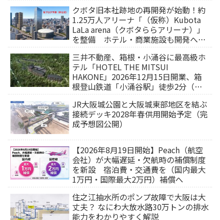
クボタ旧本社跡地の再開発が始動！約
1.25万人アリーナ「（仮称）Kubota
LaLa arena（クボタららアリーナ）」
を整備 ホテル・商業施設も開発へ
【2032年以降開業】
三井不動産、箱根・小涌谷に最高級ホ
テル「HOTEL THE MITSUI
HAKONE」2026年12月15日開業、箱
根登山鉄道「小涌谷駅」徒歩2分（旅
行サイトから予約可能）
JR大阪城公園と大阪城東部地区を結ぶ
接続デッキ2028年春供用開始予定（完
成予想図公開）
【2026年8月19日開始】Peach（航空
会社）が大幅遅延・欠航時の補償制度
を新設 宿泊費・交通費を（国内最大
1万円・国際最大2万円）補償へ
住之江抽水所のポンプ故障で大阪は大
丈夫？ なにわ大放水路30万トンの排水
能力をわかりやすく解説