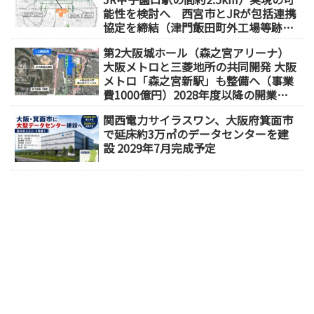
能性を検討へ 西宮市とJRが包括連携
協定を締結（津門飯田町外工場等跡
地）
第2大阪城ホール（森之宮アリーナ）
大阪メトロと三菱地所の共同開発 大阪
メトロ「森之宮新駅」も整備へ（事業
費1000億円）2028年度以降の開業
（大阪城東部地区1.5期開発）
関西電力サイラスワン、大阪府箕面市
で延床約3万㎡のデータセンターを建
設 2029年7月完成予定