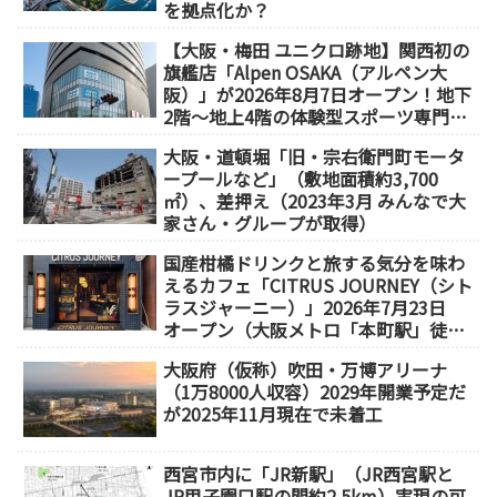
を拠点化か？
【大阪・梅田 ユニクロ跡地】関西初の
旗艦店「Alpen OSAKA（アルペン大
阪）」が2026年8月7日オープン！地下
2階～地上4階の体験型スポーツ専門店
が誕生
大阪・道頓堀「旧・宗右衛門町モータ
ープールなど」（敷地面積約3,700
㎡）、差押え（2023年3月 みんなで大
家さん・グループが取得）
国産柑橘ドリンクと旅する気分を味わ
えるカフェ「CITRUS JOURNEY（シト
ラスジャーニー）」2026年7月23日
オープン（大阪メトロ「本町駅」徒歩
1分）
大阪府（仮称）吹田・万博アリーナ
（1万8000人収容）2029年開業予定だ
が2025年11月現在で未着工
西宮市内に「JR新駅」（JR西宮駅と
JR甲子園口駅の間約2.5km）実現の可