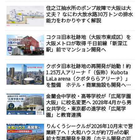
住之江抽水所のポンプ故障で大阪は大
丈夫？ なにわ大放水路30万トンの排水
能力をわかりやすく解説
コクヨ旧本社跡地（大阪市東成区）を
大阪メトロが取得 千日前線「新深江
駅」前でマンション開発へ
クボタ旧本社跡地の再開発が始動！約
1.25万人アリーナ「（仮称）Kubota
LaLa arena（クボタららアリーナ）」
を整備 ホテル・商業施設も開発へ
【2032年以降開業】
金蘭会中学校・高等学校が「広尾学園
大阪」に校名変更へ 2028年4月から男
女共学化・東京都の進学校「広尾学
園」と教育連携
りんくうシークルが2026年10月末で営
業終了へ！大和ハウスが約7万㎡の駅
前大型再開発を発表（ホテル開発の可