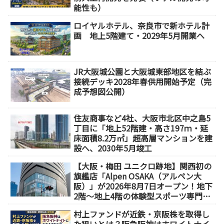
能性も）
ロイヤルホテル、奈良市で新ホテル計
画 地上5階建て・2029年5月開業へ
JR大阪城公園と大阪城東部地区を結ぶ
接続デッキ2028年春供用開始予定（完
成予想図公開）
住友商事など4社、大阪市北区中之島5
丁目に「地上52階建・高さ197ｍ・延
床面積8.2万㎡」超高層マンションを建
設へ、2030年5月竣工
【大阪・梅田 ユニクロ跡地】関西初の
旗艦店「Alpen OSAKA（アルペン大
阪）」が2026年8月7日オープン！地下
2階～地上4階の体験型スポーツ専門店
が誕生
村上ファンドが近鉄・京阪株を取得し