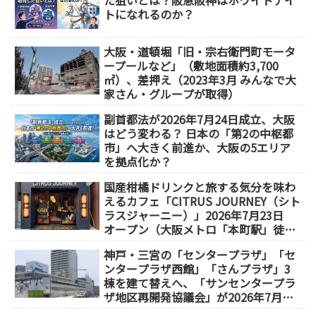
た狙いとは？阪急阪神はホワイトナイ
トになれるのか？
大阪・道頓堀「旧・宗右衛門町モータ
ープールなど」（敷地面積約3,700
㎡）、差押え（2023年3月 みんなで大
家さん・グループが取得）
副首都法が2026年7月24日成立、大阪
はどう変わる？ 日本の「第2の中枢都
市」へ大きく前進か、大阪の5エリア
を拠点化か？
国産柑橘ドリンクと旅する気分を味わ
えるカフェ「CITRUS JOURNEY（シト
ラスジャーニー）」2026年7月23日
オープン（大阪メトロ「本町駅」徒歩
1分）
神戸・三宮の「センタープラザ」「セ
ンタープラザ西館」「さんプラザ」3
棟を建て替えへ、「サンセンタープラ
ザ地区再開発協議会」が2026年7月発
足