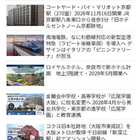
コートヤード・バイ・マリオット京都
駅（270室）2026年11月16日開業 JR
京都駅八条東口から徒歩3分「旧ホテ
ルセントノーム京都跡地」
南海電鉄、なにわ筋線対応の新型空港
特急（ラピート後継車両）を導入へ デ
ザインはイタリアの「ピニンファリー
ナ」が担当
ロイヤルホテル、奈良市で新ホテル計
画 地上5階建て・2029年5月開業へ
金蘭会中学校・高等学校が「広尾学園
大阪」に校名変更へ 2028年4月から男
女共学化・東京都の進学校「広尾学
園」と教育連携
コクヨ旧本社跡地（大阪市東成区）を
大阪メトロが取得 千日前線「新深江
駅」前でマンション開発へ