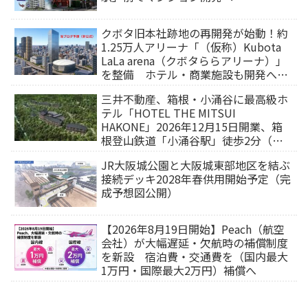
クボタ旧本社跡地の再開発が始動！約
1.25万人アリーナ「（仮称）Kubota
LaLa arena（クボタららアリーナ）」
を整備 ホテル・商業施設も開発へ
【2032年以降開業】
三井不動産、箱根・小涌谷に最高級ホ
テル「HOTEL THE MITSUI
HAKONE」2026年12月15日開業、箱
根登山鉄道「小涌谷駅」徒歩2分（旅
行サイトから予約可能）
JR大阪城公園と大阪城東部地区を結ぶ
接続デッキ2028年春供用開始予定（完
成予想図公開）
【2026年8月19日開始】Peach（航空
会社）が大幅遅延・欠航時の補償制度
を新設 宿泊費・交通費を（国内最大
1万円・国際最大2万円）補償へ