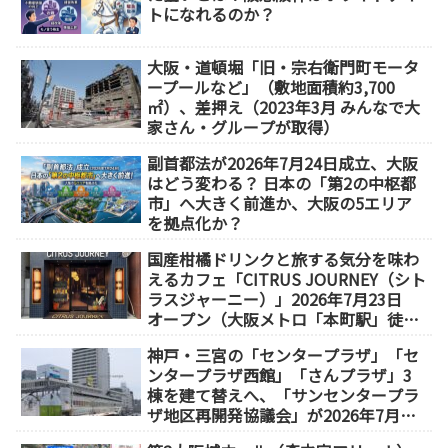
トになれるのか？
大阪・道頓堀「旧・宗右衛門町モータ
ープールなど」（敷地面積約3,700
㎡）、差押え（2023年3月 みんなで大
家さん・グループが取得）
副首都法が2026年7月24日成立、大阪
はどう変わる？ 日本の「第2の中枢都
市」へ大きく前進か、大阪の5エリア
を拠点化か？
国産柑橘ドリンクと旅する気分を味わ
えるカフェ「CITRUS JOURNEY（シト
ラスジャーニー）」2026年7月23日
オープン（大阪メトロ「本町駅」徒歩
1分）
神戸・三宮の「センタープラザ」「セ
ンタープラザ西館」「さんプラザ」3
棟を建て替えへ、「サンセンタープラ
ザ地区再開発協議会」が2026年7月発
足