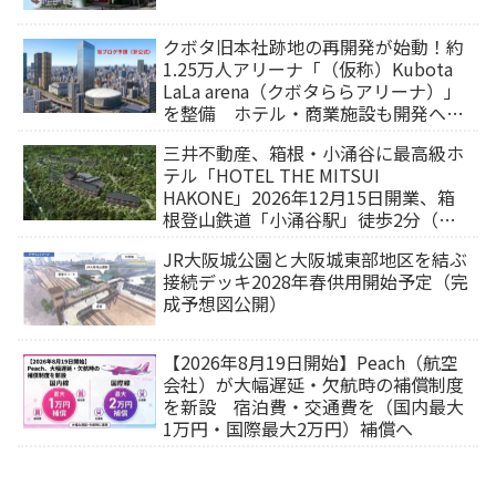
クボタ旧本社跡地の再開発が始動！約
1.25万人アリーナ「（仮称）Kubota
LaLa arena（クボタららアリーナ）」
を整備 ホテル・商業施設も開発へ
【2032年以降開業】
三井不動産、箱根・小涌谷に最高級ホ
テル「HOTEL THE MITSUI
HAKONE」2026年12月15日開業、箱
根登山鉄道「小涌谷駅」徒歩2分（旅
行サイトから予約可能）
JR大阪城公園と大阪城東部地区を結ぶ
接続デッキ2028年春供用開始予定（完
成予想図公開）
【2026年8月19日開始】Peach（航空
会社）が大幅遅延・欠航時の補償制度
を新設 宿泊費・交通費を（国内最大
1万円・国際最大2万円）補償へ