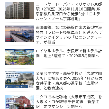
コートヤード・バイ・マリオット京都
駅（270室）2026年11月16日開業 JR
京都駅八条東口から徒歩3分「旧ホテ
ルセントノーム京都跡地」
南海電鉄、なにわ筋線対応の新型空港
特急（ラピート後継車両）を導入へ デ
ザインはイタリアの「ピニンファリー
ナ」が担当
ロイヤルホテル、奈良市で新ホテル計
画 地上5階建て・2029年5月開業へ
金蘭会中学校・高等学校が「広尾学園
大阪」に校名変更へ 2028年4月から男
女共学化・東京都の進学校「広尾学
園」と教育連携
コクヨ旧本社跡地（大阪市東成区）を
大阪メトロが取得 千日前線「新深江
駅」前でマンション開発へ