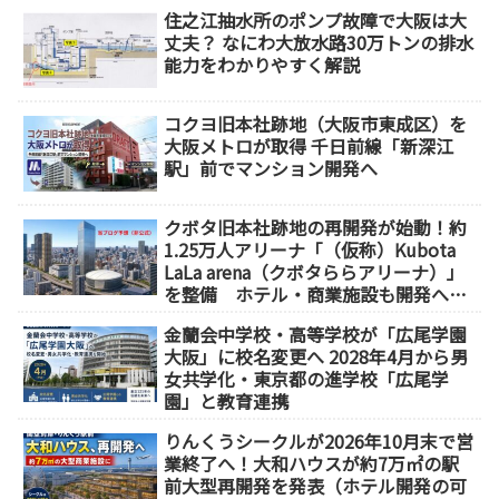
住之江抽水所のポンプ故障で大阪は大
丈夫？ なにわ大放水路30万トンの排水
能力をわかりやすく解説
コクヨ旧本社跡地（大阪市東成区）を
大阪メトロが取得 千日前線「新深江
駅」前でマンション開発へ
クボタ旧本社跡地の再開発が始動！約
1.25万人アリーナ「（仮称）Kubota
LaLa arena（クボタららアリーナ）」
を整備 ホテル・商業施設も開発へ
【2032年以降開業】
金蘭会中学校・高等学校が「広尾学園
大阪」に校名変更へ 2028年4月から男
女共学化・東京都の進学校「広尾学
園」と教育連携
りんくうシークルが2026年10月末で営
業終了へ！大和ハウスが約7万㎡の駅
前大型再開発を発表（ホテル開発の可