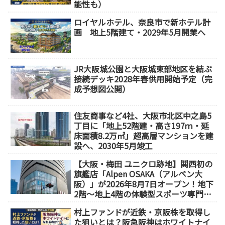
能性も）
ロイヤルホテル、奈良市で新ホテル計
画 地上5階建て・2029年5月開業へ
JR大阪城公園と大阪城東部地区を結ぶ
接続デッキ2028年春供用開始予定（完
成予想図公開）
住友商事など4社、大阪市北区中之島5
丁目に「地上52階建・高さ197ｍ・延
床面積8.2万㎡」超高層マンションを建
設へ、2030年5月竣工
【大阪・梅田 ユニクロ跡地】関西初の
旗艦店「Alpen OSAKA（アルペン大
阪）」が2026年8月7日オープン！地下
2階～地上4階の体験型スポーツ専門店
が誕生
村上ファンドが近鉄・京阪株を取得し
た狙いとは？阪急阪神はホワイトナイ