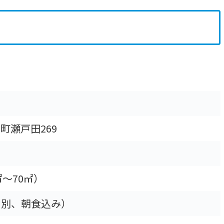
町瀬戸田269
㎡～70㎡）
・サ別、朝食込み）