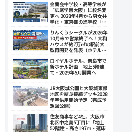
金蘭会中学校・高等学校が
業施設も開発へ【2032年以
「広尾学園大阪」に校名変
降開業】
更へ 2028年4月から男女共
学化・東京都の進学校「広
尾学園」と教育連携
りんくうシークルが2026年
10月末で営業終了へ！大和
ハウスが約7万㎡の駅前大
型再開発を発表（ホテル開
発の可能性も）
ロイヤルホテル、奈良市で
新ホテル計画 地上5階建
て・2029年5月開業へ
JR大阪城公園と大阪城東部
地区を結ぶ接続デッキ2028
年春供用開始予定（完成予
想図公開）
住友商事など4社、大阪市
北区中之島5丁目に「地上
52階建・高さ197ｍ・延床