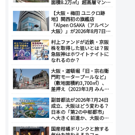
面積8.2万㎡」超高層マンシ
ョンを建設へ、2030年5月
【大阪・梅田 ユニクロ跡
竣工
地】関西初の旗艦店
「Alpen OSAKA（アルペン
大阪）」が2026年8月7日オ
ープン！地下2階～地上4階
村上ファンドが近鉄・京阪
の体験型スポーツ専門店が
株を取得した狙いとは？阪
誕生
急阪神はホワイトナイトに
なれるのか？
大阪・道頓堀「旧・宗右衛
門町モータープールなど」
（敷地面積約3,700㎡）、
差押え（2023年3月 みんな
で大家さん・グループが取
副首都法が2026年7月24日
得）
成立、大阪はどう変わる？
日本の「第2の中枢都市」
へ大きく前進か、大阪の5
エリアを拠点化か？
国産柑橘ドリンクと旅する
気分を味わえるカフェ