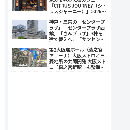
「CITRUS JOURNEY（シト
ラスジャーニー）」2026年
7月23日 オープン（大阪
神戸・三宮の「センタープ
メトロ「本町駅」徒歩1
ラザ」「センタープラザ西
分）
館」「さんプラザ」3棟を
建て替えへ、「サンセンタ
ープラザ地区再開発協議
第2大阪城ホール（森之宮
会」が2026年7月発足
アリーナ）大阪メトロと三
菱地所の共同開発 大阪メト
ロ「森之宮新駅」も整備へ
（事業費1000億円）2028年
度以降の開業（大阪城東部
地区1.5期開発）