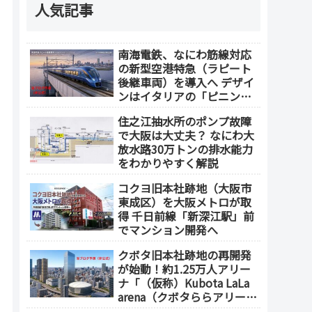
人気記事
南海電鉄、なにわ筋線対応
の新型空港特急（ラピート
後継車両）を導入へ デザイ
ンはイタリアの「ピニンフ
ァリーナ」が担当
住之江抽水所のポンプ故障
で大阪は大丈夫？ なにわ大
放水路30万トンの排水能力
をわかりやすく解説
コクヨ旧本社跡地（大阪市
東成区）を大阪メトロが取
得 千日前線「新深江駅」前
でマンション開発へ
クボタ旧本社跡地の再開発
が始動！約1.25万人アリー
ナ「（仮称）Kubota LaLa
arena（クボタららアリー
ナ）」を整備 ホテル・商