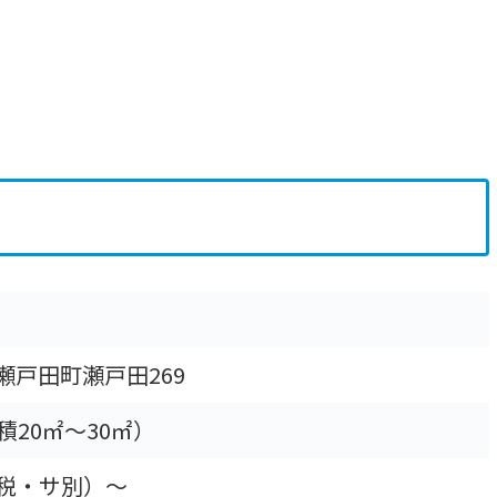
瀬戸田町瀬戸田269
積20㎡～30㎡）
円（税・サ別）〜