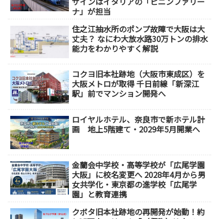
ザインはイタリアの「ピニンファリー
ナ」が担当
住之江抽水所のポンプ故障で大阪は大
丈夫？ なにわ大放水路30万トンの排水
能力をわかりやすく解説
コクヨ旧本社跡地（大阪市東成区）を
大阪メトロが取得 千日前線「新深江
駅」前でマンション開発へ
ロイヤルホテル、奈良市で新ホテル計
画 地上5階建て・2029年5月開業へ
金蘭会中学校・高等学校が「広尾学園
大阪」に校名変更へ 2028年4月から男
女共学化・東京都の進学校「広尾学
園」と教育連携
クボタ旧本社跡地の再開発が始動！約