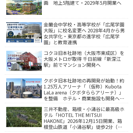
画 地上5階建て・2029年5月開業へ
金蘭会中学校・高等学校が「広尾学園
大阪」に校名変更へ 2028年4月から男
女共学化・東京都の進学校「広尾学
園」と教育連携
コクヨ旧本社跡地（大阪市東成区）を
大阪メトロが取得 千日前線「新深江
駅」前でマンション開発へ
クボタ旧本社跡地の再開発が始動！約
1.25万人アリーナ「（仮称）Kubota
LaLa arena（クボタららアリーナ）」
を整備 ホテル・商業施設も開発へ
【2032年以降開業】
三井不動産、箱根・小涌谷に最高級ホ
テル「HOTEL THE MITSUI
HAKONE」2026年12月15日開業、箱
根登山鉄道「小涌谷駅」徒歩2分（旅
行サイトから予約可能）