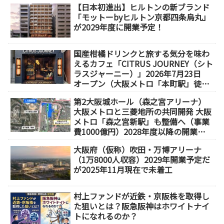
【日本初進出】ヒルトンの新ブランド
「モットーbyヒルトン京都四条烏丸」
が2029年度に開業予定！
国産柑橘ドリンクと旅する気分を味わ
えるカフェ「CITRUS JOURNEY（シト
ラスジャーニー）」2026年7月23日
オープン（大阪メトロ「本町駅」徒歩
1分）
第2大阪城ホール（森之宮アリーナ）
大阪メトロと三菱地所の共同開発 大阪
メトロ「森之宮新駅」も整備へ（事業
費1000億円）2028年度以降の開業
（大阪城東部地区1.5期開発）
大阪府（仮称）吹田・万博アリーナ
（1万8000人収容）2029年開業予定だ
が2025年11月現在で未着工
村上ファンドが近鉄・京阪株を取得し
た狙いとは？阪急阪神はホワイトナイ
トになれるのか？