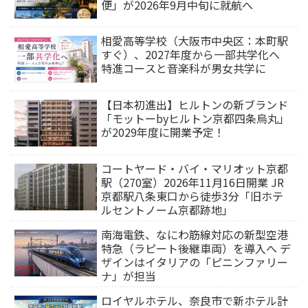
便」が2026年9月中旬に就航へ
相愛高等学校（大阪市中央区：本町駅
すぐ）、2027年度から一部共学化へ
特進コースと音楽科が男女共学に
【日本初進出】ヒルトンの新ブランド
「モットーbyヒルトン京都四条烏丸」
が2029年度に開業予定！
コートヤード・バイ・マリオット京都
駅（270室）2026年11月16日開業 JR
京都駅八条東口から徒歩3分「旧ホテ
ルセントノーム京都跡地」
南海電鉄、なにわ筋線対応の新型空港
特急（ラピート後継車両）を導入へ デ
ザインはイタリアの「ピニンファリー
ナ」が担当
ロイヤルホテル、奈良市で新ホテル計