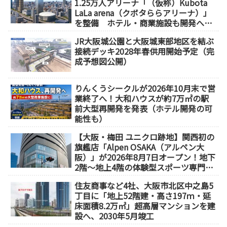
1.25万人アリーナ「（仮称）Kubota
LaLa arena（クボタららアリーナ）」
を整備 ホテル・商業施設も開発へ
【2032年以降開業】
JR大阪城公園と大阪城東部地区を結ぶ
接続デッキ2028年春供用開始予定（完
成予想図公開）
りんくうシークルが2026年10月末で営
業終了へ！大和ハウスが約7万㎡の駅
前大型再開発を発表（ホテル開発の可
能性も）
【大阪・梅田 ユニクロ跡地】関西初の
旗艦店「Alpen OSAKA（アルペン大
阪）」が2026年8月7日オープン！地下
2階～地上4階の体験型スポーツ専門店
が誕生
住友商事など4社、大阪市北区中之島5
丁目に「地上52階建・高さ197ｍ・延
床面積8.2万㎡」超高層マンションを建
設へ、2030年5月竣工