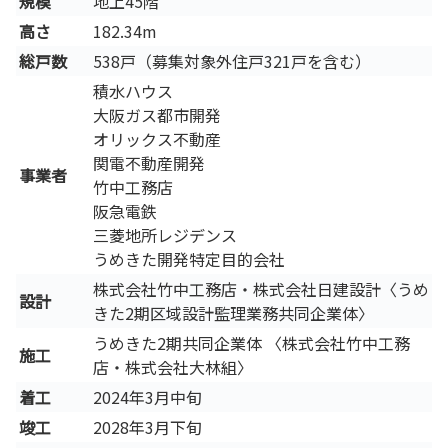
規模
地上45階
高さ
182.34m
総戸数
538戸（募集対象外住戸321戸を含む）
積水ハウス
大阪ガス都市開発
オリックス不動産
関電不動産開発
事業者
竹中工務店
阪急電鉄
三菱地所レジデンス
うめきた開発特定目的会社
株式会社竹中工務店・株式会社日建設計〈うめ
設計
きた2期区域設計監理業務共同企業体〉
うめきた2期共同企業体 〈株式会社竹中工務
施工
店・株式会社大林組〉
着工
2024年3月中旬
竣工
2028年3月下旬