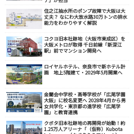
ナ」が担当
住之江抽水所のポンプ故障で大阪は大
丈夫？ なにわ大放水路30万トンの排水
能力をわかりやすく解説
コクヨ旧本社跡地（大阪市東成区）を
大阪メトロが取得 千日前線「新深江
駅」前でマンション開発へ
ロイヤルホテル、奈良市で新ホテル計
画 地上5階建て・2029年5月開業へ
金蘭会中学校・高等学校が「広尾学園
大阪」に校名変更へ 2028年4月から男
女共学化・東京都の進学校「広尾学
園」と教育連携
クボタ旧本社跡地の再開発が始動！約
1.25万人アリーナ「（仮称）Kubota