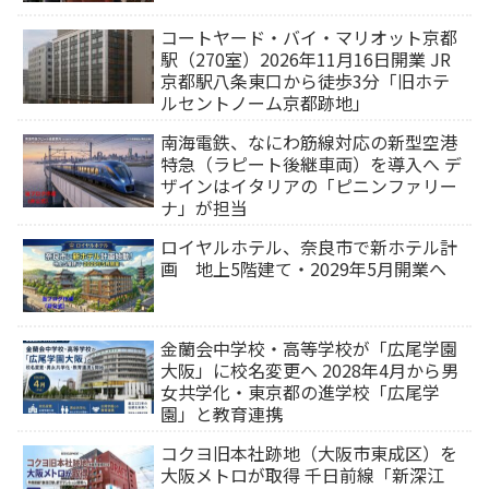
コートヤード・バイ・マリオット京都
駅（270室）2026年11月16日開業 JR
京都駅八条東口から徒歩3分「旧ホテ
ルセントノーム京都跡地」
南海電鉄、なにわ筋線対応の新型空港
特急（ラピート後継車両）を導入へ デ
ザインはイタリアの「ピニンファリー
ナ」が担当
ロイヤルホテル、奈良市で新ホテル計
画 地上5階建て・2029年5月開業へ
金蘭会中学校・高等学校が「広尾学園
大阪」に校名変更へ 2028年4月から男
女共学化・東京都の進学校「広尾学
園」と教育連携
コクヨ旧本社跡地（大阪市東成区）を
大阪メトロが取得 千日前線「新深江