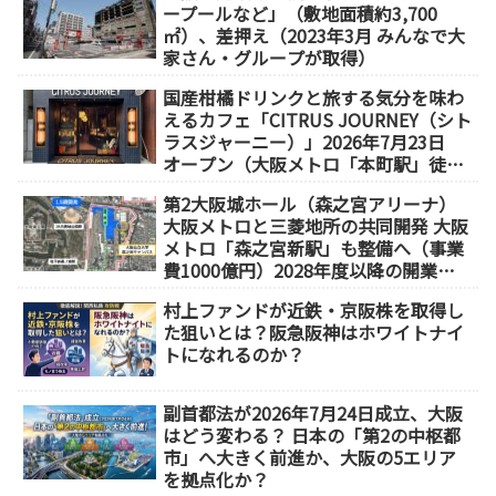
ープールなど」（敷地面積約3,700
㎡）、差押え（2023年3月 みんなで大
家さん・グループが取得）
国産柑橘ドリンクと旅する気分を味わ
えるカフェ「CITRUS JOURNEY（シト
ラスジャーニー）」2026年7月23日
オープン（大阪メトロ「本町駅」徒歩
1分）
第2大阪城ホール（森之宮アリーナ）
大阪メトロと三菱地所の共同開発 大阪
メトロ「森之宮新駅」も整備へ（事業
費1000億円）2028年度以降の開業
（大阪城東部地区1.5期開発）
村上ファンドが近鉄・京阪株を取得し
た狙いとは？阪急阪神はホワイトナイ
トになれるのか？
副首都法が2026年7月24日成立、大阪
はどう変わる？ 日本の「第2の中枢都
市」へ大きく前進か、大阪の5エリア
を拠点化か？