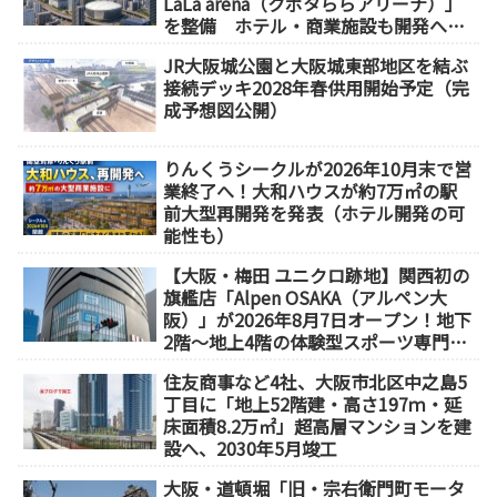
LaLa arena（クボタららアリーナ）」
を整備 ホテル・商業施設も開発へ
【2032年以降開業】
JR大阪城公園と大阪城東部地区を結ぶ
接続デッキ2028年春供用開始予定（完
成予想図公開）
りんくうシークルが2026年10月末で営
業終了へ！大和ハウスが約7万㎡の駅
前大型再開発を発表（ホテル開発の可
能性も）
【大阪・梅田 ユニクロ跡地】関西初の
旗艦店「Alpen OSAKA（アルペン大
阪）」が2026年8月7日オープン！地下
2階～地上4階の体験型スポーツ専門店
が誕生
住友商事など4社、大阪市北区中之島5
丁目に「地上52階建・高さ197ｍ・延
床面積8.2万㎡」超高層マンションを建
設へ、2030年5月竣工
大阪・道頓堀「旧・宗右衛門町モータ