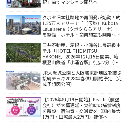
駅」前でマンション開発へ
クボタ旧本社跡地の再開発が始動！約
1.25万人アリーナ「（仮称）Kubota
LaLa arena（クボタららアリーナ）」
を整備 ホテル・商業施設も開発へ
【2032年以降開業】
三井不動産、箱根・小涌谷に最高級ホ
テル「HOTEL THE MITSUI
HAKONE」2026年12月15日開業、箱
根登山鉄道「小涌谷駅」徒歩2分（旅
行サイトから予約可能）
JR大阪城公園と大阪城東部地区を結ぶ
接続デッキ2028年春供用開始予定（完
成予想図公開）
【2026年8月19日開始】Peach（航空
会社）が大幅遅延・欠航時の補償制度
を新設 宿泊費・交通費を（国内最大
1万円・国際最大2万円）補償へ