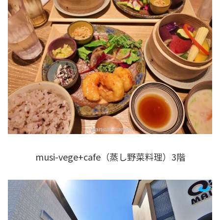
musi-vege+cafe（蒸し野菜料理）3階