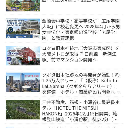
金蘭会中学校・高等学校が「広尾学園
大阪」に校名変更へ 2028年4月から男
女共学化・東京都の進学校「広尾学
園」と教育連携
コクヨ旧本社跡地（大阪市東成区）を
大阪メトロが取得 千日前線「新深江
駅」前でマンション開発へ
クボタ旧本社跡地の再開発が始動！約
1.25万人アリーナ「（仮称）Kubota
LaLa arena（クボタららアリーナ）」
を整備 ホテル・商業施設も開発へ
【2032年以降開業】
三井不動産、箱根・小涌谷に最高級ホ
テル「HOTEL THE MITSUI
HAKONE」2026年12月15日開業、箱
根登山鉄道「小涌谷駅」徒歩2分（旅
行サイトから予約可能）