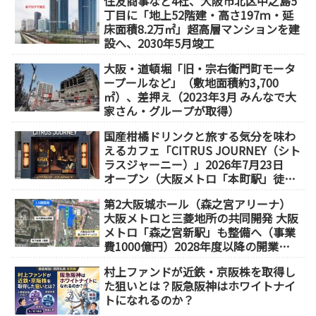
住友商事など4社、大阪市北区中之島5
丁目に「地上52階建・高さ197ｍ・延
床面積8.2万㎡」超高層マンションを建
設へ、2030年5月竣工
大阪・道頓堀「旧・宗右衛門町モータ
ープールなど」（敷地面積約3,700
㎡）、差押え（2023年3月 みんなで大
家さん・グループが取得）
国産柑橘ドリンクと旅する気分を味わ
えるカフェ「CITRUS JOURNEY（シト
ラスジャーニー）」2026年7月23日
オープン（大阪メトロ「本町駅」徒歩
1分）
第2大阪城ホール（森之宮アリーナ）
大阪メトロと三菱地所の共同開発 大阪
メトロ「森之宮新駅」も整備へ（事業
費1000億円）2028年度以降の開業
（大阪城東部地区1.5期開発）
村上ファンドが近鉄・京阪株を取得し
た狙いとは？阪急阪神はホワイトナイ
トになれるのか？