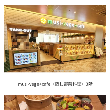
musi-vege+cafe（蒸し野菜料理）3階