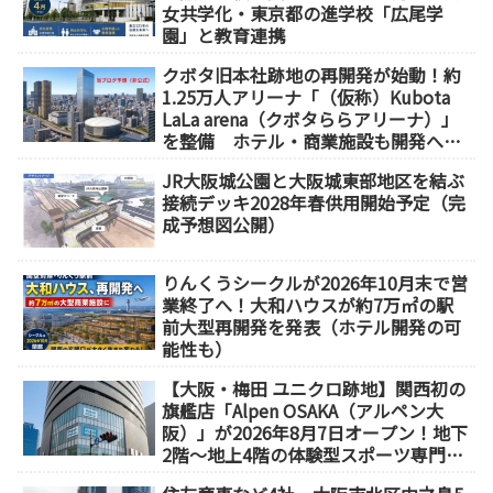
女共学化・東京都の進学校「広尾学
園」と教育連携
クボタ旧本社跡地の再開発が始動！約
1.25万人アリーナ「（仮称）Kubota
LaLa arena（クボタららアリーナ）」
を整備 ホテル・商業施設も開発へ
【2032年以降開業】
JR大阪城公園と大阪城東部地区を結ぶ
接続デッキ2028年春供用開始予定（完
成予想図公開）
りんくうシークルが2026年10月末で営
業終了へ！大和ハウスが約7万㎡の駅
前大型再開発を発表（ホテル開発の可
能性も）
【大阪・梅田 ユニクロ跡地】関西初の
旗艦店「Alpen OSAKA（アルペン大
阪）」が2026年8月7日オープン！地下
2階～地上4階の体験型スポーツ専門店
が誕生