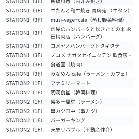
STATION1（3F）
鶴橋風月（お好み焼き）
STATION1（3F）
牛たんと和牛焼き ⻘葉苑 （牛タン）
STATION1（3F）
musi-vege+cafe（蒸し野菜料理）
肉屋のハンバーグと炊きたての米 永
STATION1（3F）
田精肉店（ハンバーグ）
STATION1（3F）
コメヤノハンバーグトタキタテ
STATION1（3F）
ノコメ ナガタセイニクテン 飲食店・
STATION1（3F）
食道園（焼肉）
STATION1（3F）
みなめん cafe（ラーメン・カフェ）
STATION2（1F）
ファミリーマート
STATION2（1F）
明洞食堂（韓国料理）
STATION2（1F）
博多一風堂（ラーメン）
STATION2（1F）
串カツ田中（串カツ）
STATION2（1F）
バーガーキング
STATION2（1F）
東急リバブル（不動産仲介）