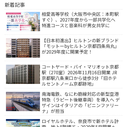
新着記事
相愛高等学校（大阪市中央区：本町駅
すぐ）、2027年度から一部共学化へ
特進コースと音楽科が男女共学に
【日本初進出】ヒルトンの新ブランド
「モットーbyヒルトン京都四条烏丸」
が2029年度に開業予定！
コートヤード・バイ・マリオット京都
駅（270室）2026年11月16日開業 JR
京都駅八条東口から徒歩3分「旧ホテ
ルセントノーム京都跡地」
南海電鉄、なにわ筋線対応の新型空港
特急（ラピート後継車両）を導入へ デ
ザインはイタリアの「ピニンファリー
ナ」が担当
ロイヤルホテル、奈良市で新ホテル計
画 地上5階建て・2029年5月開業へ