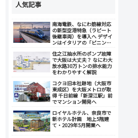
人気記事
南海電鉄、なにわ筋線対応
の新型空港特急（ラピート
後継車両）を導入へ デザイ
ンはイタリアの「ピニンフ
ァリーナ」が担当
住之江抽水所のポンプ故障
で大阪は大丈夫？ なにわ大
放水路30万トンの排水能力
をわかりやすく解説
コクヨ旧本社跡地（大阪市
東成区）を大阪メトロが取
得 千日前線「新深江駅」前
でマンション開発へ
ロイヤルホテル、奈良市で
新ホテル計画 地上5階建
て・2029年5月開業へ