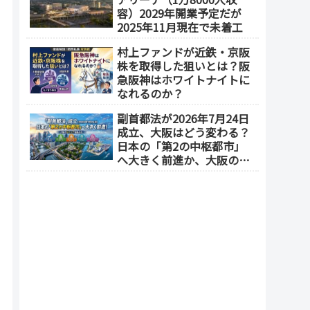
地区1.5期開発）
容）2029年開業予定だが
2025年11月現在で未着工
村上ファンドが近鉄・京阪
株を取得した狙いとは？阪
急阪神はホワイトナイトに
なれるのか？
副首都法が2026年7月24日
成立、大阪はどう変わる？
日本の「第2の中枢都市」
へ大きく前進か、大阪の5
エリアを拠点化か？