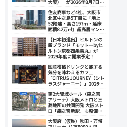
大阪）」が2026年8月7日オ
ープン！地下2階～地上4階
住友商事など4社、大阪市
の体験型スポーツ専門店が
北区中之島5丁目に「地上
誕生
52階建・高さ197ｍ・延床
面積8.2万㎡」超高層マンシ
ョンを建設へ、2030年5月
【日本初進出】ヒルトンの
竣工
新ブランド「モットーbyヒ
ルトン京都四条烏丸」が
2029年度に開業予定！
国産柑橘ドリンクと旅する
気分を味わえるカフェ
「CITRUS JOURNEY（シト
ラスジャーニー）」2026年
7月23日 オープン（大阪
第2大阪城ホール（森之宮
メトロ「本町駅」徒歩1
アリーナ）大阪メトロと三
分）
菱地所の共同開発 大阪メト
ロ「森之宮新駅」も整備へ
（事業費1000億円）2028年
大阪府（仮称）吹田・万博
度以降の開業（大阪城東部
アリーナ（1万8000人収