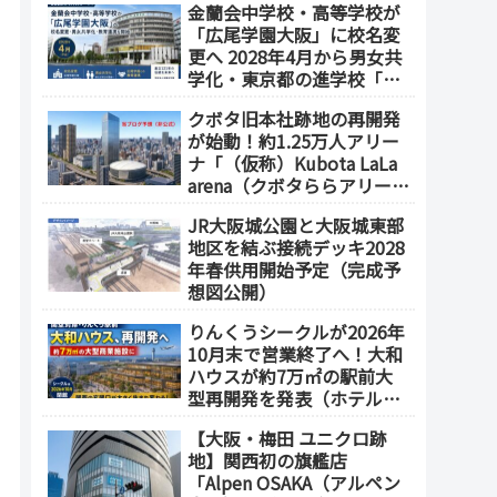
金蘭会中学校・高等学校が
「広尾学園大阪」に校名変
更へ 2028年4月から男女共
学化・東京都の進学校「広
尾学園」と教育連携
クボタ旧本社跡地の再開発
が始動！約1.25万人アリー
ナ「（仮称）Kubota LaLa
arena（クボタららアリー
ナ）」を整備 ホテル・商
JR大阪城公園と大阪城東部
業施設も開発へ【2032年以
地区を結ぶ接続デッキ2028
降開業】
年春供用開始予定（完成予
想図公開）
りんくうシークルが2026年
10月末で営業終了へ！大和
ハウスが約7万㎡の駅前大
型再開発を発表（ホテル開
発の可能性も）
【大阪・梅田 ユニクロ跡
地】関西初の旗艦店
「Alpen OSAKA（アルペン