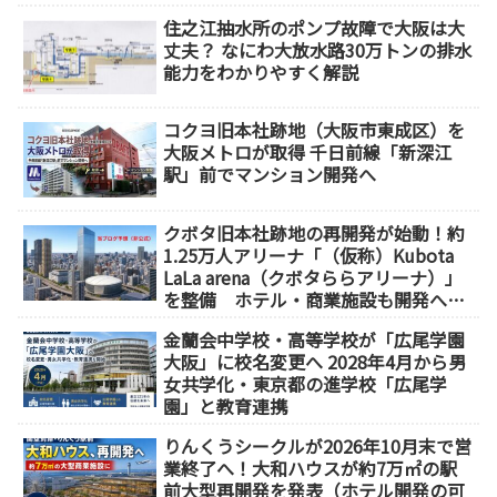
住之江抽水所のポンプ故障で大阪は大
丈夫？ なにわ大放水路30万トンの排水
能力をわかりやすく解説
コクヨ旧本社跡地（大阪市東成区）を
大阪メトロが取得 千日前線「新深江
駅」前でマンション開発へ
クボタ旧本社跡地の再開発が始動！約
1.25万人アリーナ「（仮称）Kubota
LaLa arena（クボタららアリーナ）」
を整備 ホテル・商業施設も開発へ
【2032年以降開業】
金蘭会中学校・高等学校が「広尾学園
大阪」に校名変更へ 2028年4月から男
女共学化・東京都の進学校「広尾学
園」と教育連携
りんくうシークルが2026年10月末で営
業終了へ！大和ハウスが約7万㎡の駅
前大型再開発を発表（ホテル開発の可