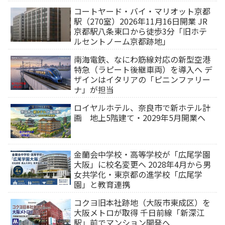
コートヤード・バイ・マリオット京都
駅（270室）2026年11月16日開業 JR
京都駅八条東口から徒歩3分「旧ホテ
ルセントノーム京都跡地」
南海電鉄、なにわ筋線対応の新型空港
特急（ラピート後継車両）を導入へ デ
ザインはイタリアの「ピニンファリー
ナ」が担当
ロイヤルホテル、奈良市で新ホテル計
画 地上5階建て・2029年5月開業へ
金蘭会中学校・高等学校が「広尾学園
大阪」に校名変更へ 2028年4月から男
女共学化・東京都の進学校「広尾学
園」と教育連携
コクヨ旧本社跡地（大阪市東成区）を
大阪メトロが取得 千日前線「新深江
駅」前でマンション開発へ