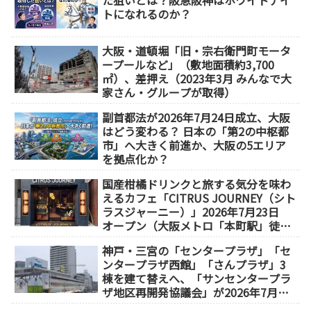
た狙いとは？阪急阪神はホワイトナイ
トになれるのか？
大阪・道頓堀「旧・宗右衛門町モータ
ープールなど」（敷地面積約3,700
㎡）、差押え（2023年3月 みんなで大
家さん・グループが取得）
副首都法が2026年7月24日成立、大阪
はどう変わる？ 日本の「第2の中枢都
市」へ大きく前進か、大阪の5エリア
を拠点化か？
国産柑橘ドリンクと旅する気分を味わ
えるカフェ「CITRUS JOURNEY（シト
ラスジャーニー）」2026年7月23日
オープン（大阪メトロ「本町駅」徒歩
1分）
神戸・三宮の「センタープラザ」「セ
ンタープラザ西館」「さんプラザ」3
棟を建て替えへ、「サンセンタープラ
ザ地区再開発協議会」が2026年7月発
足