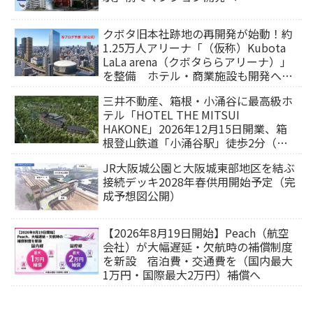
クボタ旧本社跡地の再開発が始動！約
1.25万人アリーナ「（仮称）Kubota
LaLa arena（クボタららアリーナ）」
を整備 ホテル・商業施設も開発へ
【2032年以降開業】
三井不動産、箱根・小涌谷に最高級ホ
テル「HOTEL THE MITSUI
HAKONE」2026年12月15日開業、箱
根登山鉄道「小涌谷駅」徒歩2分（旅
行サイトから予約可能）
JR大阪城公園と大阪城東部地区を結ぶ
接続デッキ2028年春供用開始予定（完
成予想図公開）
【2026年8月19日開始】Peach（航空
会社）が大幅遅延・欠航時の補償制度
を新設 宿泊費・交通費を（国内最大
1万円・国際最大2万円）補償へ