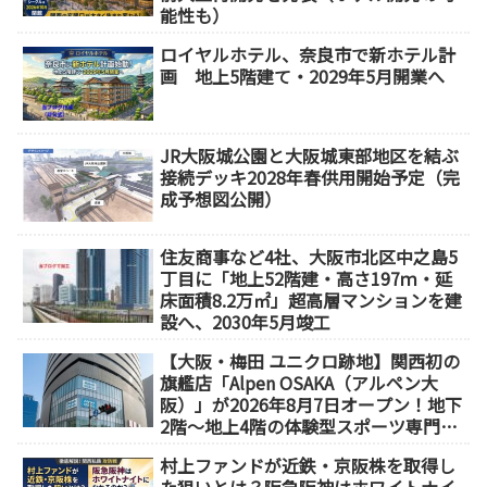
能性も）
ロイヤルホテル、奈良市で新ホテル計
画 地上5階建て・2029年5月開業へ
JR大阪城公園と大阪城東部地区を結ぶ
接続デッキ2028年春供用開始予定（完
成予想図公開）
住友商事など4社、大阪市北区中之島5
丁目に「地上52階建・高さ197ｍ・延
床面積8.2万㎡」超高層マンションを建
設へ、2030年5月竣工
【大阪・梅田 ユニクロ跡地】関西初の
旗艦店「Alpen OSAKA（アルペン大
阪）」が2026年8月7日オープン！地下
2階～地上4階の体験型スポーツ専門店
が誕生
村上ファンドが近鉄・京阪株を取得し