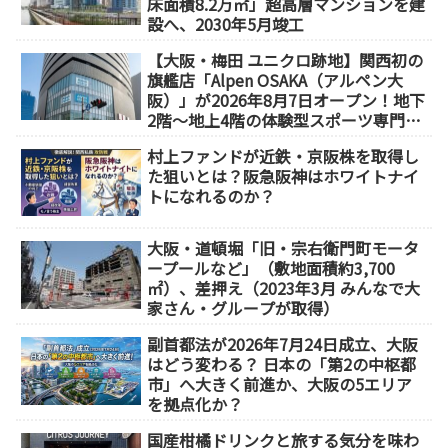
床面積8.2万㎡」超高層マンションを建
設へ、2030年5月竣工
【大阪・梅田 ユニクロ跡地】関西初の
旗艦店「Alpen OSAKA（アルペン大
阪）」が2026年8月7日オープン！地下
2階～地上4階の体験型スポーツ専門店
が誕生
村上ファンドが近鉄・京阪株を取得し
た狙いとは？阪急阪神はホワイトナイ
トになれるのか？
大阪・道頓堀「旧・宗右衛門町モータ
ープールなど」（敷地面積約3,700
㎡）、差押え（2023年3月 みんなで大
家さん・グループが取得）
副首都法が2026年7月24日成立、大阪
はどう変わる？ 日本の「第2の中枢都
市」へ大きく前進か、大阪の5エリア
を拠点化か？
国産柑橘ドリンクと旅する気分を味わ