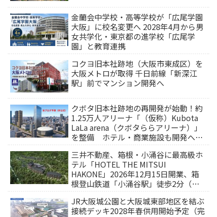
金蘭会中学校・高等学校が「広尾学園
大阪」に校名変更へ 2028年4月から男
女共学化・東京都の進学校「広尾学
園」と教育連携
コクヨ旧本社跡地（大阪市東成区）を
大阪メトロが取得 千日前線「新深江
駅」前でマンション開発へ
クボタ旧本社跡地の再開発が始動！約
1.25万人アリーナ「（仮称）Kubota
LaLa arena（クボタららアリーナ）」
を整備 ホテル・商業施設も開発へ
【2032年以降開業】
三井不動産、箱根・小涌谷に最高級ホ
テル「HOTEL THE MITSUI
HAKONE」2026年12月15日開業、箱
根登山鉄道「小涌谷駅」徒歩2分（旅
行サイトから予約可能）
JR大阪城公園と大阪城東部地区を結ぶ
接続デッキ2028年春供用開始予定（完