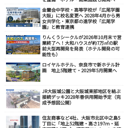
【2032年以降開業】
金蘭会中学校・高等学校が「広尾学園
大阪」に校名変更へ 2028年4月から男
女共学化・東京都の進学校「広尾学
園」と教育連携
りんくうシークルが2026年10月末で営
業終了へ！大和ハウスが約7万㎡の駅
前大型再開発を発表（ホテル開発の可
能性も）
ロイヤルホテル、奈良市で新ホテル計
画 地上5階建て・2029年5月開業へ
JR大阪城公園と大阪城東部地区を結ぶ
接続デッキ2028年春供用開始予定（完
成予想図公開）
住友商事など4社、大阪市北区中之島5
丁目に「地上52階建・高さ197ｍ・延