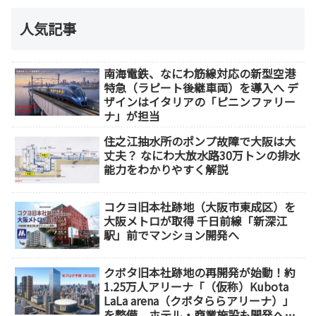
人気記事
南海電鉄、なにわ筋線対応の新型空港
特急（ラピート後継車両）を導入へ デ
ザインはイタリアの「ピニンファリー
ナ」が担当
住之江抽水所のポンプ故障で大阪は大
丈夫？ なにわ大放水路30万トンの排水
能力をわかりやすく解説
コクヨ旧本社跡地（大阪市東成区）を
大阪メトロが取得 千日前線「新深江
駅」前でマンション開発へ
クボタ旧本社跡地の再開発が始動！約
1.25万人アリーナ「（仮称）Kubota
LaLa arena（クボタららアリーナ）」
を整備 ホテル・商業施設も開発へ