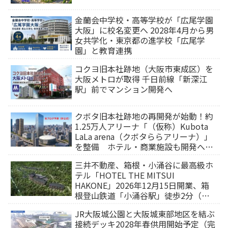
金蘭会中学校・高等学校が「広尾学園
大阪」に校名変更へ 2028年4月から男
女共学化・東京都の進学校「広尾学
園」と教育連携
コクヨ旧本社跡地（大阪市東成区）を
大阪メトロが取得 千日前線「新深江
駅」前でマンション開発へ
クボタ旧本社跡地の再開発が始動！約
1.25万人アリーナ「（仮称）Kubota
LaLa arena（クボタららアリーナ）」
を整備 ホテル・商業施設も開発へ
【2032年以降開業】
三井不動産、箱根・小涌谷に最高級ホ
テル「HOTEL THE MITSUI
HAKONE」2026年12月15日開業、箱
根登山鉄道「小涌谷駅」徒歩2分（旅
行サイトから予約可能）
JR大阪城公園と大阪城東部地区を結ぶ
接続デッキ2028年春供用開始予定（完