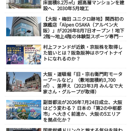
床面積8.2万㎡」超高層マンションを建
設へ、2030年5月竣工
【大阪・梅田 ユニクロ跡地】関西初の
旗艦店「Alpen OSAKA（アルペン大
阪）」が2026年8月7日オープン！地下
2階～地上4階の体験型スポーツ専門店
が誕生
村上ファンドが近鉄・京阪株を取得し
た狙いとは？阪急阪神はホワイトナイ
トになれるのか？
大阪・道頓堀「旧・宗右衛門町モータ
ープールなど」（敷地面積約3,700
㎡）、差押え（2023年3月 みんなで大
家さん・グループが取得）
副首都法が2026年7月24日成立、大阪
はどう変わる？ 日本の「第2の中枢都
市」へ大きく前進か、大阪の5エリア
を拠点化か？
国産柑橘ドリンクと旅する気分を味わ