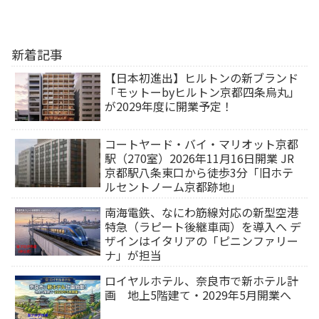
新着記事
【日本初進出】ヒルトンの新ブランド
「モットーbyヒルトン京都四条烏丸」
が2029年度に開業予定！
コートヤード・バイ・マリオット京都
駅（270室）2026年11月16日開業 JR
京都駅八条東口から徒歩3分「旧ホテ
ルセントノーム京都跡地」
南海電鉄、なにわ筋線対応の新型空港
特急（ラピート後継車両）を導入へ デ
ザインはイタリアの「ピニンファリー
ナ」が担当
ロイヤルホテル、奈良市で新ホテル計
画 地上5階建て・2029年5月開業へ