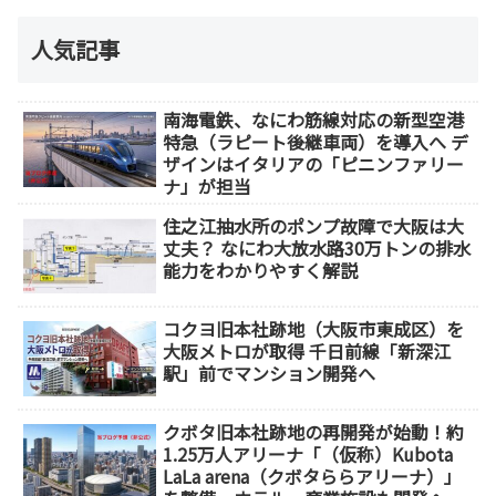
人気記事
南海電鉄、なにわ筋線対応の新型空港
特急（ラピート後継車両）を導入へ デ
ザインはイタリアの「ピニンファリー
ナ」が担当
住之江抽水所のポンプ故障で大阪は大
丈夫？ なにわ大放水路30万トンの排水
能力をわかりやすく解説
コクヨ旧本社跡地（大阪市東成区）を
大阪メトロが取得 千日前線「新深江
駅」前でマンション開発へ
クボタ旧本社跡地の再開発が始動！約
1.25万人アリーナ「（仮称）Kubota
LaLa arena（クボタららアリーナ）」