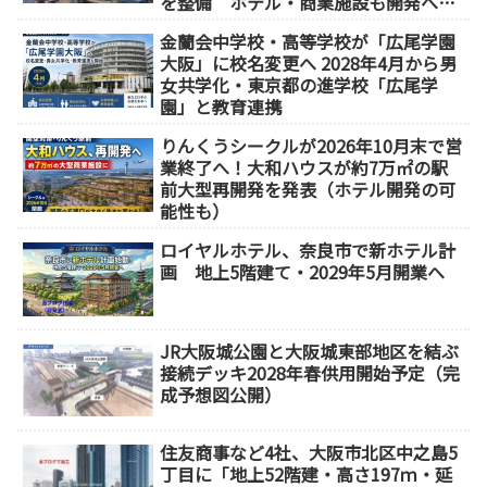
を整備 ホテル・商業施設も開発へ
【2032年以降開業】
金蘭会中学校・高等学校が「広尾学園
大阪」に校名変更へ 2028年4月から男
女共学化・東京都の進学校「広尾学
園」と教育連携
りんくうシークルが2026年10月末で営
業終了へ！大和ハウスが約7万㎡の駅
前大型再開発を発表（ホテル開発の可
能性も）
ロイヤルホテル、奈良市で新ホテル計
画 地上5階建て・2029年5月開業へ
JR大阪城公園と大阪城東部地区を結ぶ
接続デッキ2028年春供用開始予定（完
成予想図公開）
住友商事など4社、大阪市北区中之島5
丁目に「地上52階建・高さ197ｍ・延