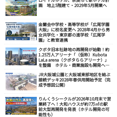
ロイヤルホテル、奈良市で新ホテル計
画 地上5階建て・2029年5月開業へ
金蘭会中学校・高等学校が「広尾学園
大阪」に校名変更へ 2028年4月から男
女共学化・東京都の進学校「広尾学
園」と教育連携
クボタ旧本社跡地の再開発が始動！約
1.25万人アリーナ「（仮称）Kubota
LaLa arena（クボタららアリーナ）」
を整備 ホテル・商業施設も開発へ
【2032年以降開業】
JR大阪城公園と大阪城東部地区を結ぶ
接続デッキ2028年春供用開始予定（完
成予想図公開）
りんくうシークルが2026年10月末で営
業終了へ！大和ハウスが約7万㎡の駅
前大型再開発を発表（ホテル開発の可
能性も）