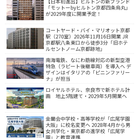
【日本初進出】ヒルトンの新ブランド
「モットーbyヒルトン京都四条烏丸」
が2029年度に開業予定！
コートヤード・バイ・マリオット京都
駅（270室）2026年11月16日開業 JR
京都駅八条東口から徒歩3分「旧ホテ
ルセントノーム京都跡地」
南海電鉄、なにわ筋線対応の新型空港
特急（ラピート後継車両）を導入へ デ
ザインはイタリアの「ピニンファリー
ナ」が担当
ロイヤルホテル、奈良市で新ホテル計
画 地上5階建て・2029年5月開業へ
金蘭会中学校・高等学校が「広尾学園
大阪」に校名変更へ 2028年4月から男
女共学化・東京都の進学校「広尾学
園」と教育連携