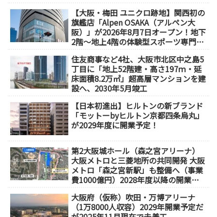
【大阪・梅田 ユニクロ跡地】関西初の
旗艦店「Alpen OSAKA（アルペン大
阪）」が2026年8月7日オープン！地下
2階～地上4階の体験型スポーツ専門店
が誕生
住友商事など4社、大阪市北区中之島5
丁目に「地上52階建・高さ197ｍ・延
床面積8.2万㎡」超高層マンションを建
設へ、2030年5月竣工
【日本初進出】ヒルトンの新ブランド
「モットーbyヒルトン京都四条烏丸」
が2029年度に開業予定！
第2大阪城ホール（森之宮アリーナ）
大阪メトロと三菱地所の共同開発 大阪
メトロ「森之宮新駅」も整備へ（事業
費1000億円）2028年度以降の開業
（大阪城東部地区1.5期開発）
大阪府（仮称）吹田・万博アリーナ
（1万8000人収容）2029年開業予定だ
が2025年11月現在で未着工