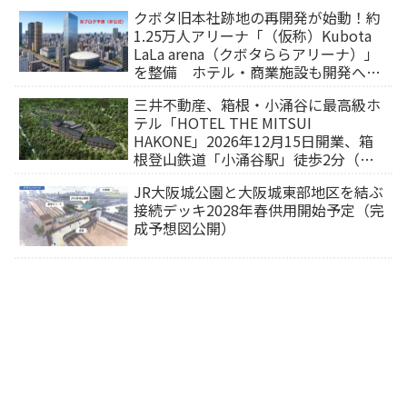
クボタ旧本社跡地の再開発が始動！約
1.25万人アリーナ「（仮称）Kubota
LaLa arena（クボタららアリーナ）」
を整備 ホテル・商業施設も開発へ
【2032年以降開業】
三井不動産、箱根・小涌谷に最高級ホ
テル「HOTEL THE MITSUI
HAKONE」2026年12月15日開業、箱
根登山鉄道「小涌谷駅」徒歩2分（旅
行サイトから予約可能）
JR大阪城公園と大阪城東部地区を結ぶ
接続デッキ2028年春供用開始予定（完
成予想図公開）