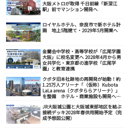
大阪メトロが取得 千日前線「新深江
駅」前でマンション開発へ
ロイヤルホテル、奈良市で新ホテル計
画 地上5階建て・2029年5月開業へ
金蘭会中学校・高等学校が「広尾学園
大阪」に校名変更へ 2028年4月から男
女共学化・東京都の進学校「広尾学
園」と教育連携
クボタ旧本社跡地の再開発が始動！約
1.25万人アリーナ「（仮称）Kubota
LaLa arena（クボタららアリーナ）」
を整備 ホテル・商業施設も開発へ
【2032年以降開業】
JR大阪城公園と大阪城東部地区を結ぶ
接続デッキ2028年春供用開始予定（完
成予想図公開）