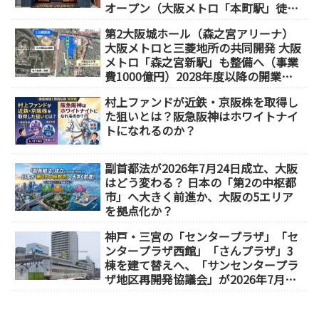
オープン（大阪メトロ「本町駅」徒歩
1分）
第2大阪城ホール（森之宮アリーナ）
大阪メトロと三菱地所の共同開発 大阪
メトロ「森之宮新駅」も整備へ（事業
費1000億円）2028年度以降の開業
（大阪城東部地区1.5期開発）
村上ファンドが近鉄・京阪株を取得し
た狙いとは？阪急阪神はホワイトナイ
トになれるのか？
副首都法が2026年7月24日成立、大阪
はどう変わる？ 日本の「第2の中枢都
市」へ大きく前進か、大阪の5エリア
を拠点化か？
神戸・三宮の「センタープラザ」「セ
ンタープラザ西館」「さんプラザ」3
棟を建て替えへ、「サンセンタープラ
ザ地区再開発協議会」が2026年7月発
足