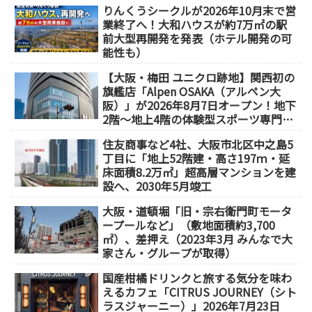
りんくうシークルが2026年10月末で営
業終了へ！大和ハウスが約7万㎡の駅
前大型再開発を発表（ホテル開発の可
能性も）
【大阪・梅田 ユニクロ跡地】関西初の
旗艦店「Alpen OSAKA（アルペン大
阪）」が2026年8月7日オープン！地下
2階～地上4階の体験型スポーツ専門店
が誕生
住友商事など4社、大阪市北区中之島5
丁目に「地上52階建・高さ197ｍ・延
床面積8.2万㎡」超高層マンションを建
設へ、2030年5月竣工
大阪・道頓堀「旧・宗右衛門町モータ
ープールなど」（敷地面積約3,700
㎡）、差押え（2023年3月 みんなで大
家さん・グループが取得）
国産柑橘ドリンクと旅する気分を味わ
えるカフェ「CITRUS JOURNEY（シト
ラスジャーニー）」2026年7月23日