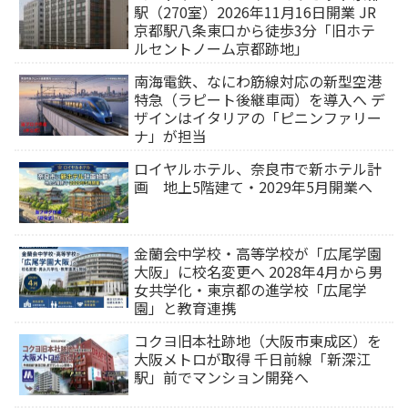
駅（270室）2026年11月16日開業 JR
京都駅八条東口から徒歩3分「旧ホテ
ルセントノーム京都跡地」
南海電鉄、なにわ筋線対応の新型空港
特急（ラピート後継車両）を導入へ デ
ザインはイタリアの「ピニンファリー
ナ」が担当
ロイヤルホテル、奈良市で新ホテル計
画 地上5階建て・2029年5月開業へ
金蘭会中学校・高等学校が「広尾学園
大阪」に校名変更へ 2028年4月から男
女共学化・東京都の進学校「広尾学
園」と教育連携
コクヨ旧本社跡地（大阪市東成区）を
大阪メトロが取得 千日前線「新深江
駅」前でマンション開発へ