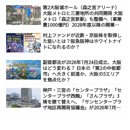
1分）
第2大阪城ホール（森之宮アリーナ）
大阪メトロと三菱地所の共同開発 大阪
メトロ「森之宮新駅」も整備へ（事業
費1000億円）2028年度以降の開業
（大阪城東部地区1.5期開発）
村上ファンドが近鉄・京阪株を取得し
た狙いとは？阪急阪神はホワイトナイ
トになれるのか？
副首都法が2026年7月24日成立、大阪
はどう変わる？ 日本の「第2の中枢都
市」へ大きく前進か、大阪の5エリア
を拠点化か？
神戸・三宮の「センタープラザ」「セ
ンタープラザ西館」「さんプラザ」3
棟を建て替えへ、「サンセンタープラ
ザ地区再開発協議会」が2026年7月発
足