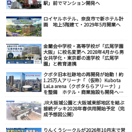
駅」前でマンション開発へ
ロイヤルホテル、奈良市で新ホテル計
画 地上5階建て・2029年5月開業へ
金蘭会中学校・高等学校が「広尾学園
大阪」に校名変更へ 2028年4月から男
女共学化・東京都の進学校「広尾学
園」と教育連携
クボタ旧本社跡地の再開発が始動！約
1.25万人アリーナ「（仮称）Kubota
LaLa arena（クボタららアリーナ）」
を整備 ホテル・商業施設も開発へ
【2032年以降開業】
JR大阪城公園と大阪城東部地区を結ぶ
接続デッキ2028年春供用開始予定（完
成予想図公開）
りんくうシークルが2026年10月末で営