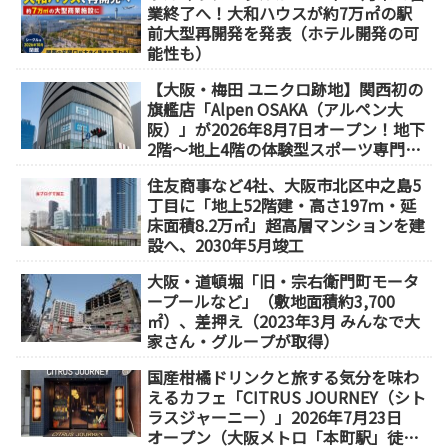
業終了へ！大和ハウスが約7万㎡の駅
前大型再開発を発表（ホテル開発の可
能性も）
【大阪・梅田 ユニクロ跡地】関西初の
旗艦店「Alpen OSAKA（アルペン大
阪）」が2026年8月7日オープン！地下
2階～地上4階の体験型スポーツ専門店
が誕生
住友商事など4社、大阪市北区中之島5
丁目に「地上52階建・高さ197ｍ・延
床面積8.2万㎡」超高層マンションを建
設へ、2030年5月竣工
大阪・道頓堀「旧・宗右衛門町モータ
ープールなど」（敷地面積約3,700
㎡）、差押え（2023年3月 みんなで大
家さん・グループが取得）
国産柑橘ドリンクと旅する気分を味わ
えるカフェ「CITRUS JOURNEY（シト
ラスジャーニー）」2026年7月23日
オープン（大阪メトロ「本町駅」徒歩