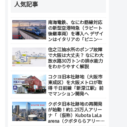
人気記事
南海電鉄、なにわ筋線対応
の新型空港特急（ラピート
後継車両）を導入へ デザイ
ンはイタリアの「ピニンフ
ァリーナ」が担当
住之江抽水所のポンプ故障
で大阪は大丈夫？ なにわ大
放水路30万トンの排水能力
をわかりやすく解説
コクヨ旧本社跡地（大阪市
東成区）を大阪メトロが取
得 千日前線「新深江駅」前
でマンション開発へ
クボタ旧本社跡地の再開発
が始動！約1.25万人アリー
ナ「（仮称）Kubota LaLa
arena（クボタららアリー
ナ）」を整備 ホテル・商