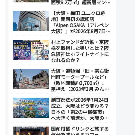
面積8.2万㎡」超高層マンシ
ョンを建設へ、2030年5月
【大阪・梅田 ユニクロ跡
竣工
地】関西初の旗艦店
「Alpen OSAKA（アルペン
大阪）」が2026年8月7日オ
ープン！地下2階～地上4階
村上ファンドが近鉄・京阪
の体験型スポーツ専門店が
株を取得した狙いとは？阪
誕生
急阪神はホワイトナイトに
なれるのか？
大阪・道頓堀「旧・宗右衛
門町モータープールなど」
（敷地面積約3,700㎡）、
差押え（2023年3月 みんな
で大家さん・グループが取
副首都法が2026年7月24日
得）
成立、大阪はどう変わる？
日本の「第2の中枢都市」
へ大きく前進か、大阪の5
エリアを拠点化か？
国産柑橘ドリンクと旅する
気分を味わえるカフェ