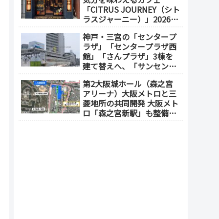
「CITRUS JOURNEY（シト
ラスジャーニー）」2026年
7月23日 オープン（大阪
神戸・三宮の「センタープ
メトロ「本町駅」徒歩1
ラザ」「センタープラザ西
分）
館」「さんプラザ」3棟を
建て替えへ、「サンセンタ
ープラザ地区再開発協議
第2大阪城ホール（森之宮
会」が2026年7月発足
アリーナ）大阪メトロと三
菱地所の共同開発 大阪メト
ロ「森之宮新駅」も整備へ
（事業費1000億円）2028年
度以降の開業（大阪城東部
地区1.5期開発）