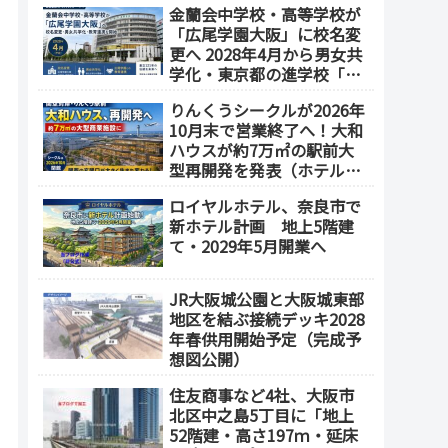
金蘭会中学校・高等学校が
業施設も開発へ【2032年以
「広尾学園大阪」に校名変
降開業】
更へ 2028年4月から男女共
学化・東京都の進学校「広
尾学園」と教育連携
りんくうシークルが2026年
10月末で営業終了へ！大和
ハウスが約7万㎡の駅前大
型再開発を発表（ホテル開
発の可能性も）
ロイヤルホテル、奈良市で
新ホテル計画 地上5階建
て・2029年5月開業へ
JR大阪城公園と大阪城東部
地区を結ぶ接続デッキ2028
年春供用開始予定（完成予
想図公開）
住友商事など4社、大阪市
北区中之島5丁目に「地上
52階建・高さ197ｍ・延床