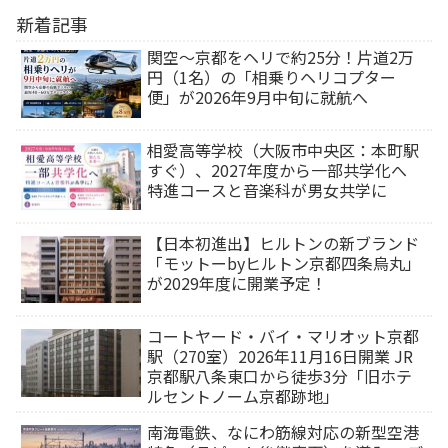
新着記事
関空～京都をヘリで約25分！片道2万
円（1名）の「相乗りヘリコプター
便」が2026年9月中旬に就航へ
相愛高等学校（大阪市中央区：本町駅
すぐ）、2027年度から一部共学化へ
特進コースと音楽科が男女共学に
【日本初進出】ヒルトンの新ブランド
「モットーbyヒルトン京都四条烏丸」
が2029年度に開業予定！
コートヤード・バイ・マリオット京都
駅（270室）2026年11月16日開業 JR
京都駅八条東口から徒歩3分「旧ホテ
ルセントノーム京都跡地」
南海電鉄、なにわ筋線対応の新型空港