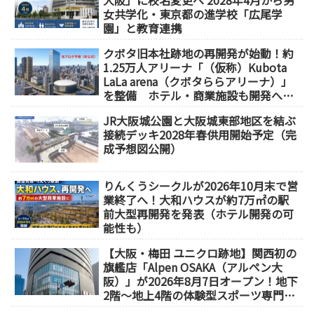
女共学化・東京都の進学校「広尾学
園」と教育連携
クボタ旧本社跡地の再開発が始動！約
1.25万人アリーナ「（仮称）Kubota
LaLa arena（クボタららアリーナ）」
を整備 ホテル・商業施設も開発へ
【2032年以降開業】
JR大阪城公園と大阪城東部地区を結ぶ
接続デッキ2028年春供用開始予定（完
成予想図公開）
りんくうシークルが2026年10月末で営
業終了へ！大和ハウスが約7万㎡の駅
前大型再開発を発表（ホテル開発の可
能性も）
【大阪・梅田 ユニクロ跡地】関西初の
旗艦店「Alpen OSAKA（アルペン大
阪）」が2026年8月7日オープン！地下
2階～地上4階の体験型スポーツ専門店
が誕生