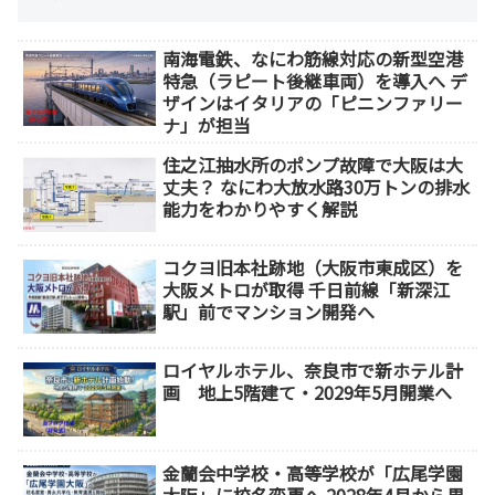
南海電鉄、なにわ筋線対応の新型空港
特急（ラピート後継車両）を導入へ デ
ザインはイタリアの「ピニンファリー
ナ」が担当
住之江抽水所のポンプ故障で大阪は大
丈夫？ なにわ大放水路30万トンの排水
能力をわかりやすく解説
コクヨ旧本社跡地（大阪市東成区）を
大阪メトロが取得 千日前線「新深江
駅」前でマンション開発へ
ロイヤルホテル、奈良市で新ホテル計
画 地上5階建て・2029年5月開業へ
金蘭会中学校・高等学校が「広尾学園
大阪」に校名変更へ 2028年4月から男