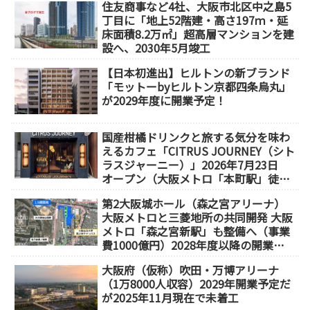
住友商事など4社、大阪市北区中之島5
丁目に「地上52階建・高さ197ｍ・延
床面積8.2万㎡」超高層マンションを建
設へ、2030年5月竣工
【日本初進出】ヒルトンの新ブランド
「モットーbyヒルトン京都四条烏丸」
が2029年度に開業予定！
国産柑橘ドリンクと旅する気分を味わ
えるカフェ「CITRUS JOURNEY（シト
ラスジャーニー）」2026年7月23日
オープン（大阪メトロ「本町駅」徒歩
1分）
第2大阪城ホール（森之宮アリーナ）
大阪メトロと三菱地所の共同開発 大阪
メトロ「森之宮新駅」も整備へ（事業
費1000億円）2028年度以降の開業
（大阪城東部地区1.5期開発）
大阪府（仮称）吹田・万博アリーナ
（1万8000人収容）2029年開業予定だ
が2025年11月現在で未着工