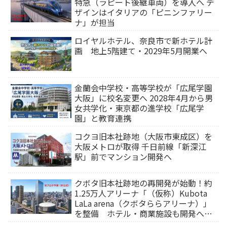
特急（ラピート後継車両）を導入へ デ
ザインはイタリアの「ピニンファリー
ナ」が担当
ロイヤルホテル、奈良市で新ホテル計
画 地上5階建て・2029年5月開業へ
金蘭会中学校・高等学校が「広尾学園
大阪」に校名変更へ 2028年4月から男
女共学化・東京都の進学校「広尾学
園」と教育連携
コクヨ旧本社跡地（大阪市東成区）を
大阪メトロが取得 千日前線「新深江
駅」前でマンション開発へ
クボタ旧本社跡地の再開発が始動！約
1.25万人アリーナ「（仮称）Kubota
LaLa arena（クボタららアリーナ）」
を整備 ホテル・商業施設も開発へ
【2032年以降開業】